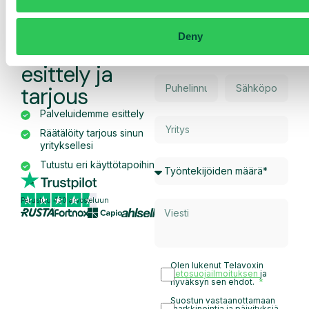
Pyydä
Deny
räätälöity
esittely ja
tarjous
Palveluidemme esittely
Räätälöity tarjous sinun
yrityksellesi
Tutustu eri käyttötapoihin
Perustuu 430 arvosteluun
Olen lukenut Telavoxin
tietosuojailmoituksen
ja
hyväksyn sen ehdot.
Suostun vastaanottamaan
markkinointia ja päivityksiä