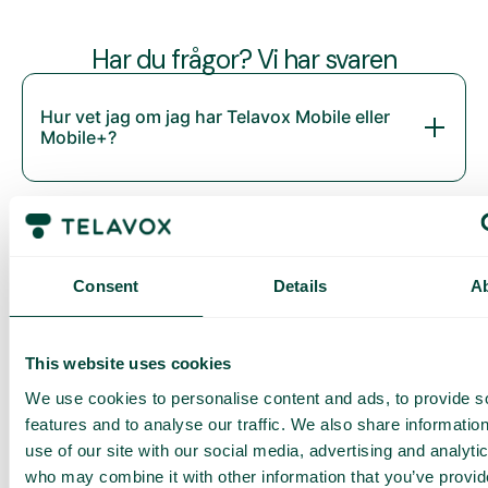
Har du frågor? Vi har svaren
Hur vet jag om jag har Telavox Mobile eller
Mobile+?
Consent
Details
A
This website uses cookies
We use cookies to personalise content and ads, to provide s
Daily cost control
features and to analyse our traffic. We also share informatio
Med Daily Cost Control kan du som kund hålla bättre koll på
use of our site with our social media, advertising and analyti
dina dagliga kostnader när du surfar utanför EU/EES.
who may combine it with other information that you’ve provi
Den dagliga begränsningen har en viss mängd data till ett