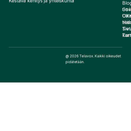
Kestävä kehitys ja yhteiskunta
Blog
Sov
LIS
UK
Oike
Häir
tied
Siv
Tiet
kart
Tur
@ 2026 Telavox. Kaikki oikeudet
pidätetään.