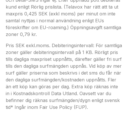
och betal-SMS ingår ej. Efter uppnådd pott debiteras
kund enligt Rörlig prislista. (Telavox har rätt att ta ut
maxpris 0,425 SEK (exkl moms) per minut om inte
samtal nyttjas i normal användning enligt EUs
föreskrifter om EU-roaming.) Öppningsavgift samtliga
zoner 0,79 kr.
Pris SEK exkl.moms. Debiteringsintervall: För samtliga
zoner gäller debiteringsintervall på 1 KB. Rörligt pris
tills dagliga maxpriset uppnåtts, därefter gäller fri surf
tills den dagliga surfmängden uppnås. Vid köp av mer
surf gäller priserna som beskrivs i det sms du får när
den dagliga surfmängden/kostnaden uppnåtts. Fler
än ett köp kan göras per dag. Extra köp räknas inte
in i Kostnadskontroll Data Utland. Oavsett var du
befinner dig räknas surfmängden/dygn enligt svensk
tid* Ingår inom Fair Use Policy (FUP).