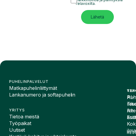
Telavoxilta.
Lähetä
PUHELINPALVELUT
Matkapuhelinliittymät
VAI
TEK
Lankanumero ja softapuhelin
Puh
AI-
Tike
rese
Inte
AI-
YRITYS
Tietoa meistä
Esit
assi
Työpaikat
Kok
Uutiset
ilma
RES