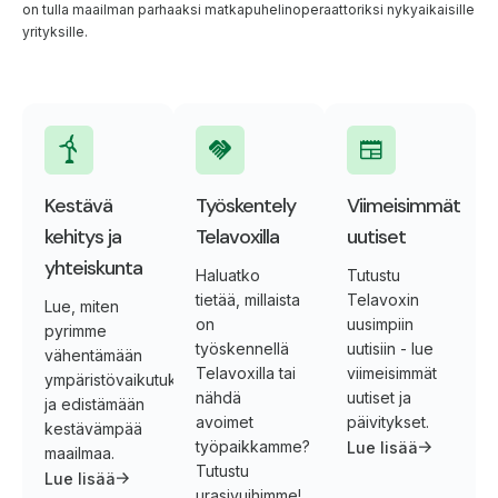
on tulla maailman parhaaksi matkapuhelinoperaattoriksi nykyaikaisille
yrityksille.
Kestävä
Työskentely
Viimeisimmät
kehitys ja
Telavoxilla
uutiset
yhteiskunta
Haluatko
Tutustu
tietää, millaista
Telavoxin
Lue, miten
on
uusimpiin
pyrimme
työskennellä
uutisiin - lue
vähentämään
Telavoxilla tai
viimeisimmät
ympäristövaikutuksiamme
nähdä
uutiset ja
ja edistämään
avoimet
päivitykset.
kestävämpää
työpaikkamme?
Lue lisää
maailmaa.
Tutustu
Lue lisää
urasivuihimme!