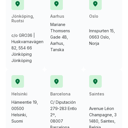
Jönköping,
Aarhus
Oslo
Ruotsi
Mariane
Thomsens
Innspurten 15,
c/o GRO36 |
Gade 4B,
0663 Oslo,
Huskvarnavägen
Aarhus,
Norja
82, 554 66
Tanska
Jönköping
Jönköping
Helsinki
Barcelona
Saintes
Hämeentie 19,
C/ Diputación
00500
279-283 Entlo
Avenue Léon
Helsinki,
2º,
Champagne, 3
Suomi
08007
1480, Saintes,
Barcelona,
Belgia