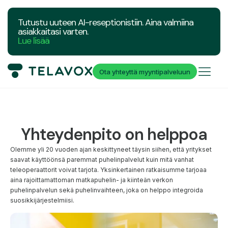
Tutustu uuteen AI-reseptionistiin. Aina valmiina
asiakkaitasi varten.
Lue lisää
Ota yhteyttä myyntipalveluun
Yhteydenpito on helppoa
Olemme yli 20 vuoden ajan keskittyneet täysin siihen, että yritykset
saavat käyttöönsä paremmat puhelinpalvelut kuin mitä vanhat
teleoperaattorit voivat tarjota. Yksinkertainen ratkaisumme tarjoaa
aina rajoittamattoman matkapuhelin- ja kiinteän verkon
puhelinpalvelun sekä puhelinvaihteen, joka on helppo integroida
suosikkijärjestelmiisi.