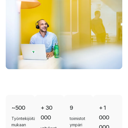
~500
+ 30
9
+ 1
000
000
Työntekijöitä,
toimistot
mukaan
ympäri
000