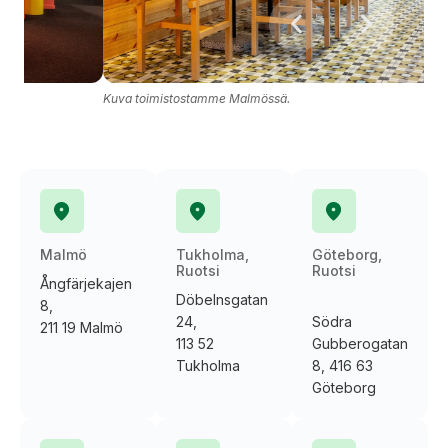
Kuv
Kuva toimistostamme Malmössä.
Malmö
Tukholma,
Göteborg,
Ruotsi
Ruotsi
Ångfärjekajen
Döbelnsgatan
8,
24,
Södra
211 19 Malmö
113 52
Gubberogatan
Tukholma
8, 416 63
Göteborg