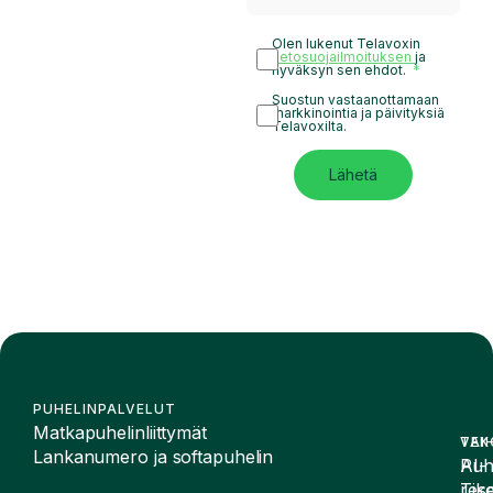
Olen lukenut Telavoxin
tietosuojailmoituksen
ja
hyväksyn sen ehdot.
Suostun vastaanottamaan
markkinointia ja päivityksiä
Telavoxilta.
Lähetä
PUHELINPALVELUT
Matkapuhelinliittymät
VAI
TEK
Lankanumero ja softapuhelin
Puh
AI-
Tike
rese