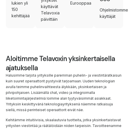
yritykset
lukien yli
Eurooppaa
käyttävät
150
Ohjelmistomme
Telavoxia
kehittäjää
käyttäjät
päivittäin
Aloitimme Telavoxin yksinkertaisella
ajatuksella
Halusimme tarjota yrityksille paremman puhelin- ja viestintäratkaisun
kuin suuret operaattorit pystyivät tarjoamaan. Uuden teknologian
avulla teimme puhelinvaihteesta älykkään, yksinkertaisen ja
pilvipohjaisen. Lisäämällä chat, video ja integroimalla
liiketoimintajärjestelmiä loimme alan tyytyväisimmät asiakkaat.
Yrityksiin keskittyvänä teknologiayrityksenä näemme ratkaisuja
siellä, missä perinteiset operaattorit eivät näe.
Kehitämme intuitiivisia, skaalautuvia tuotteita, jotka yksinkertaistavat
yritysten viestintää ja räätälöidään niiden tarpeisiin. Tavoitteenamme