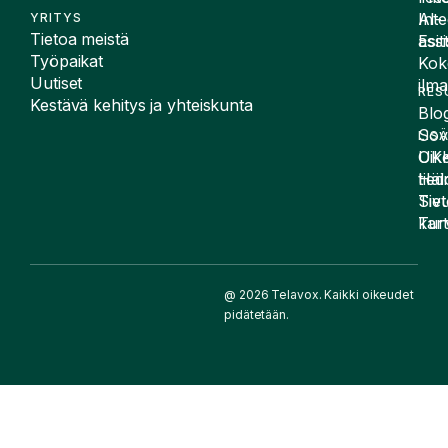
Inte
AI-
YRITYS
Tietoa meistä
Esit
assi
Työpaikat
Kok
Uutiset
ilma
RES
Kestävä kehitys ja yhteiskunta
Blog
Sov
LIS
UK
Oike
Häir
tied
Siv
Tiet
kart
Tur
@ 2026 Telavox. Kaikki oikeudet
pidätetään.