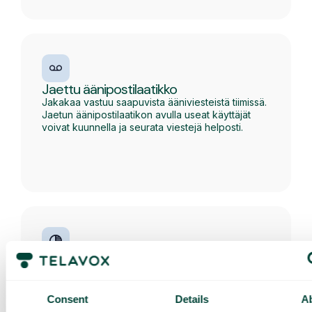
Jaettu äänipostilaatikko
Jakakaa vastuu saapuvista ääniviesteistä tiimissä.
Jaetun äänipostilaatikon avulla useat käyttäjät
voivat kuunnella ja seurata viestejä helposti.
Henkilökohtaiset profiilit
Näyttäkää, milloin olette tavoitettavissa, ja
mukauttakaa, miten teihin saa yhteyden, kun
Consent
Details
A
olette kokouksessa, lounaalla tai lomalla.