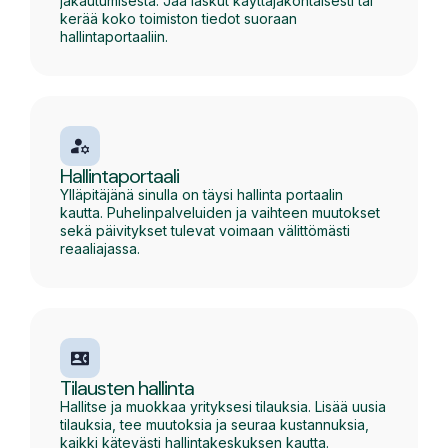
jakautumisesta. Jaa laskut käyttäjäkohtaisesti tai
kerää koko toimiston tiedot suoraan
hallintaportaaliin.
Hallintaportaali
Ylläpitäjänä sinulla on täysi hallinta portaalin
kautta. Puhelinpalveluiden ja vaihteen muutokset
sekä päivitykset tulevat voimaan välittömästi
reaaliajassa.
Tilausten hallinta
Hallitse ja muokkaa yrityksesi tilauksia. Lisää uusia
tilauksia, tee muutoksia ja seuraa kustannuksia,
kaikki kätevästi hallintakeskuksen kautta.