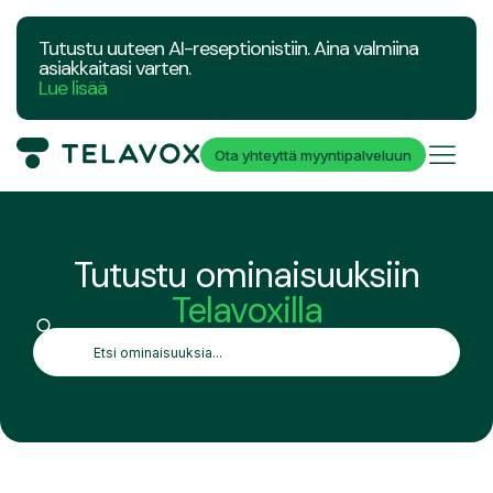
Tutustu uuteen AI-reseptionistiin. Aina valmiina
asiakkaitasi varten.
Lue lisää
Ota yhteyttä myyntipalveluun
Tutustu ominaisuuksiin
Telavoxilla