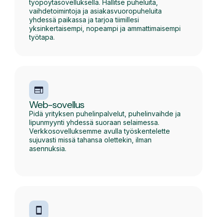
työpöytäsovelluksella. Hallitse puheluita,
vaihdetoimintoja ja asiakasvuoropuheluita
yhdessä paikassa ja tarjoa tiimillesi
yksinkertaisempi, nopeampi ja ammattimaisempi
työtapa.
Web-sovellus
Pidä yrityksen puhelinpalvelut, puhelinvaihde ja
lipunmyynti yhdessä suoraan selaimessa.
Verkkosovelluksemme avulla työskentelette
sujuvasti missä tahansa olettekin, ilman
asennuksia.