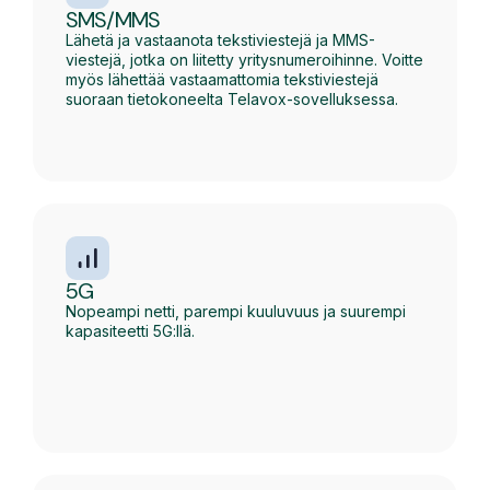
SMS/MMS
Lähetä ja vastaanota tekstiviestejä ja MMS-
viestejä, jotka on liitetty yritysnumeroihinne. Voitte
myös lähettää vastaamattomia tekstiviestejä
suoraan tietokoneelta Telavox-sovelluksessa.
5G
Nopeampi netti, parempi kuuluvuus ja suurempi
kapasiteetti 5G:llä.