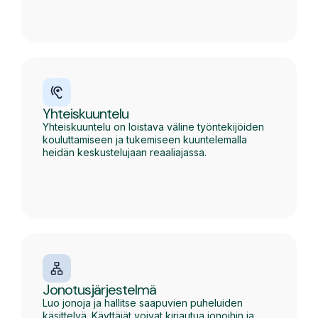
Yhteiskuuntelu
Yhteiskuuntelu on loistava väline työntekijöiden
kouluttamiseen ja tukemiseen kuuntelemalla
heidän keskustelujaan reaaliajassa.
Jonotusjärjestelmä
Luo jonoja ja hallitse saapuvien puheluiden
käsittelyä. Käyttäjät voivat kirjautua jonoihin ja