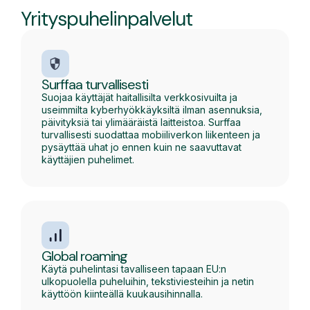
Yrityspuhelinpalvelut
Surffaa turvallisesti
Suojaa käyttäjät haitallisilta verkkosivuilta ja
useimmilta kyberhyökkäyksiltä ilman asennuksia,
päivityksiä tai ylimääräistä laitteistoa. Surffaa
turvallisesti suodattaa mobiiliverkon liikenteen ja
pysäyttää uhat jo ennen kuin ne saavuttavat
käyttäjien puhelimet.
Global roaming
Käytä puhelintasi tavalliseen tapaan EU:n
ulkopuolella puheluihin, tekstiviesteihin ja netin
käyttöön kiinteällä kuukausihinnalla.