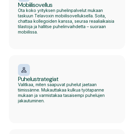
Mobiilisovellus
Ota koko yrityksen puhelinpalvelut mukaan
taskuun Telavoxin mobiilisovelluksella. Soita,
chattaa kollegoiden kanssa, seuraa reaaliaikaisia
tilastoja ja hallitse puhelinvaihdetta – suoraan
mobiilissa.
Puhelustrategiat
Valitkaa, miten saapuvat puhelut jaetaan
tiimissänne. Mukauttakaa kulkua työtapanne
mukaan ja varmistakaa tasaisempi puhelujen
jakautuminen.