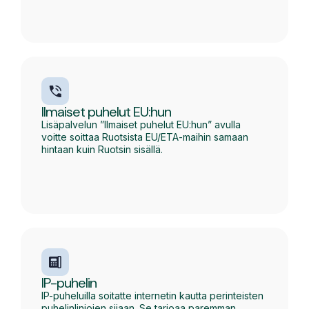
Ilmaiset puhelut EU:hun
Lisäpalvelun ”Ilmaiset puhelut EU:hun” avulla
voitte soittaa Ruotsista EU/ETA-maihin samaan
hintaan kuin Ruotsin sisällä.
IP-puhelin
IP-puheluilla soitatte internetin kautta perinteisten
puhelinlinjojen sijaan. Se tarjoaa paremman