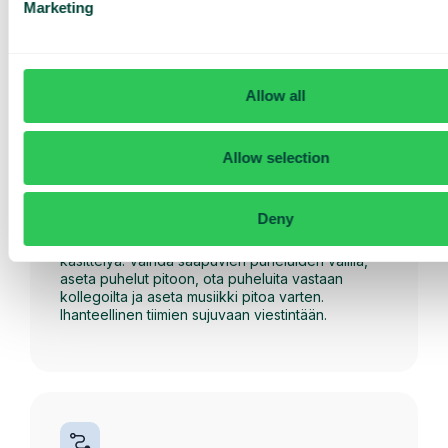
Marketing
asiaankuuluvat tiedot ja mahdollisuuden odottaa
jonossa tai hyväksyä takaisinsoitto.
Allow all
Allow selection
Deny
Puheluiden hallinta
Puhelujen hallinta helpottaa useiden puheluiden
käsittelyä. Vaihda saapuvien puheluiden välillä,
aseta puhelut pitoon, ota puheluita vastaan
kollegoilta ja aseta musiikki pitoa varten.
Ihanteellinen tiimien sujuvaan viestintään.