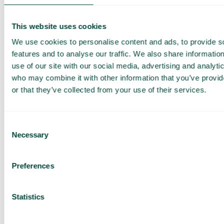
This website uses cookies
We use cookies to personalise content and ads, to provide s
features and to analyse our traffic. We also share informatio
use of our site with our social media, advertising and analyti
who may combine it with other information that you’ve provi
Vaihteen painikevalinta
or that they’ve collected from your use of their services.
Anna asiakkaiden navigoida puhelinvalikossa
vaivattomasti ja tavoittaa oikea osasto suoraan.
Painikevalinnan (IVR) avulla puhelut ohjataan
Consent
eteenpäin asiakkaan valintojen perusteella.
Necessary
Selection
Preferences
Statistics
Tervetuloviesti
Luo tervetuliaisviesti, joka antaa asiakkaalle