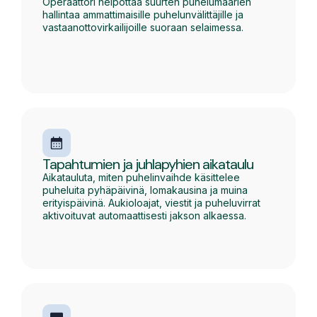
Operaattori helpottaa suurten puhelumäärien
hallintaa ammattimaisille puhelunvälittäjille ja
vastaanottovirkailijoille suoraan selaimessa.
Tapahtumien ja juhlapyhien aikataulu
Aikatauluta, miten puhelinvaihde käsittelee
puheluita pyhäpäivinä, lomakausina ja muina
erityispäivinä. Aukioloajat, viestit ja puheluvirrat
aktivoituvat automaattisesti jakson alkaessa.