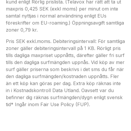
kund enligt Rörlig prislista. (Telavox har rätt att ta ut
maxpris 0,425 SEK (exkl moms) per minut om inte
samtal nyttjas i normal användning enligt EUs
föreskrifter om EU-roaming.) Öppningsavgift samtliga
zoner 0,79 kr.
Pris SEK exkl.moms. Debiteringsintervall: För samtliga
zoner gäller debiteringsintervall på 1 KB. Rörligt pris
tills dagliga maxpriset uppnåtts, därefter gäller fri surf
tills den dagliga surfmängden uppnås. Vid köp av mer
surf gäller priserna som beskrivs i det sms du får när
den dagliga surfmängden/kostnaden uppnåtts. Fler
än ett köp kan göras per dag. Extra köp räknas inte
in i Kostnadskontroll Data Utland. Oavsett var du
befinner dig räknas surfmängden/dygn enligt svensk
tid* Ingår inom Fair Use Policy (FUP).