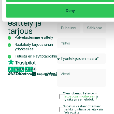
Pyydä
Deny
räätälöity
esittely ja
tarjous
Palveluidemme esittely
Räätälöity tarjous sinun
yrityksellesi
Tutustu eri käyttötapoihin
Perustuu 430 arvosteluun
Olen lukenut Telavoxin
tietosuojailmoituksen
ja
hyväksyn sen ehdot.
Suostun vastaanottamaan
markkinointia ja päivityksiä
Telavoxilta.