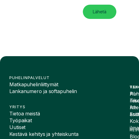
Lähetä
PUHELINPALVELUT
Matkapuhelinliittymät
VAI
TEK
Lankanumero ja softapuhelin
Puh
AI-
Tike
rese
Inte
AI-
YRITYS
Tietoa meistä
Esit
assi
Työpaikat
Kok
Uutiset
ilma
RES
Kestävä kehitys ja yhteiskunta
Blog