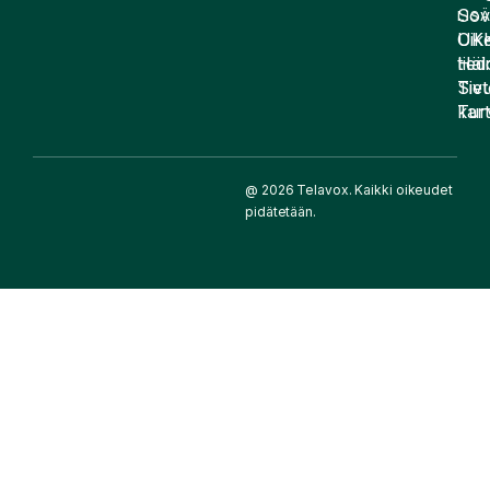
Sov
LIS
UK
Oike
Häir
tied
Siv
Tiet
kart
Tur
@ 2026 Telavox. Kaikki oikeudet
pidätetään.