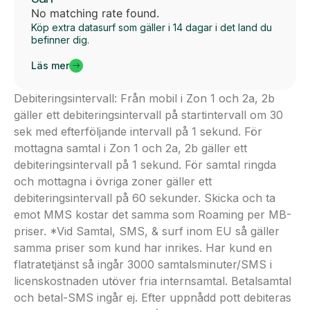
No matching rate found.
Köp extra datasurf som gäller i 14 dagar i det land du
befinner dig.
Läs mer
Debiteringsintervall: Från mobil i Zon 1 och 2a, 2b
gäller ett debiteringsintervall på startintervall om 30
sek med efterföljande intervall på 1 sekund. För
mottagna samtal i Zon 1 och 2a, 2b gäller ett
debiteringsintervall på 1 sekund. För samtal ringda
och mottagna i övriga zoner gäller ett
debiteringsintervall på 60 sekunder. Skicka och ta
emot MMS kostar det samma som Roaming per MB-
priser. *Vid Samtal, SMS, & surf inom EU så gäller
samma priser som kund har inrikes. Har kund en
flatratetjänst så ingår 3000 samtalsminuter/SMS i
licenskostnaden utöver fria internsamtal. Betalsamtal
och betal-SMS ingår ej. Efter uppnådd pott debiteras