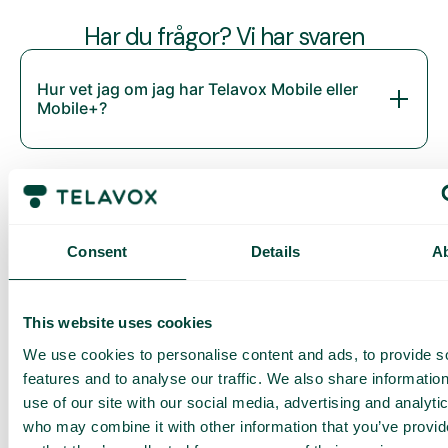
Har du frågor? Vi har svaren
Hur vet jag om jag har Telavox Mobile eller
Mobile+?
Consent
Details
A
This website uses cookies
We use cookies to personalise content and ads, to provide s
Daily cost control
Med Daily Cost Control kan du som kund hålla bättre koll på
features and to analyse our traffic. We also share informatio
dina dagliga kostnader när du surfar utanför EU/EES.
use of our site with our social media, advertising and analyti
who may combine it with other information that you’ve provi
Den dagliga begränsningen har en viss mängd data till ett
förutbestämt maxpris. När du har förbrukat den datamängden