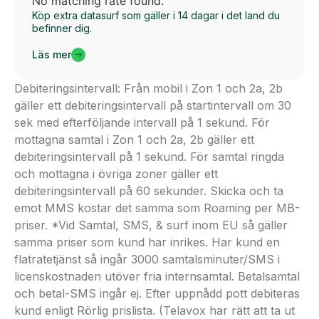
No matching rate found.
Köp extra datasurf som gäller i 14 dagar i det land du
befinner dig.
Läs mer
Debiteringsintervall: Från mobil i Zon 1 och 2a, 2b
gäller ett debiteringsintervall på startintervall om 30
sek med efterföljande intervall på 1 sekund. För
mottagna samtal i Zon 1 och 2a, 2b gäller ett
debiteringsintervall på 1 sekund. För samtal ringda
och mottagna i övriga zoner gäller ett
debiteringsintervall på 60 sekunder. Skicka och ta
emot MMS kostar det samma som Roaming per MB-
priser. *Vid Samtal, SMS, & surf inom EU så gäller
samma priser som kund har inrikes. Har kund en
flatratetjänst så ingår 3000 samtalsminuter/SMS i
licenskostnaden utöver fria internsamtal. Betalsamtal
och betal-SMS ingår ej. Efter uppnådd pott debiteras
kund enligt Rörlig prislista. (Telavox har rätt att ta ut