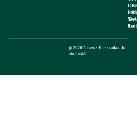
UK
Oike
Häir
tied
Siv
Tiet
kart
Tur
@ 2026 Telavox. Kaikki oikeudet
pidätetään.