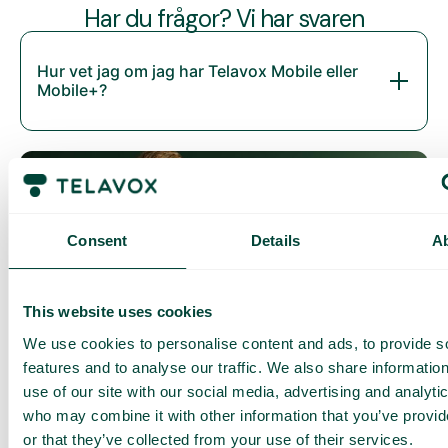
Har du frågor? Vi har svaren
Hur vet jag om jag har Telavox Mobile eller
Mobile+?
Consent
Details
A
This website uses cookies
Daily cost control
We use cookies to personalise content and ads, to provide s
Med Daily Cost Control kan du som kund hålla bättre koll på
features and to analyse our traffic. We also share informatio
dina dagliga kostnader när du surfar utanför EU/EES.
use of our site with our social media, advertising and analyti
Den dagliga begränsningen har en viss mängd data till ett
who may combine it with other information that you’ve provi
förutbestämt maxpris. När du har förbrukat den datamängden
or that they’ve collected from your use of their services.
får du ett SMS och har möjlighet att köpa mer data vid behov.