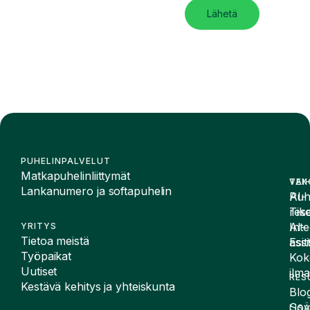
Lähetä
PUHELINPALVELUT
Matkapuhelinliittymät
VAI
TEK
Lankanumero ja softapuhelin
Puh
AI-
Tike
rese
Inte
AI-
YRITYS
Tietoa meistä
Esit
assi
Työpaikat
Kok
Uutiset
ilma
RES
Kestävä kehitys ja yhteiskunta
Blog
Sov
LIS