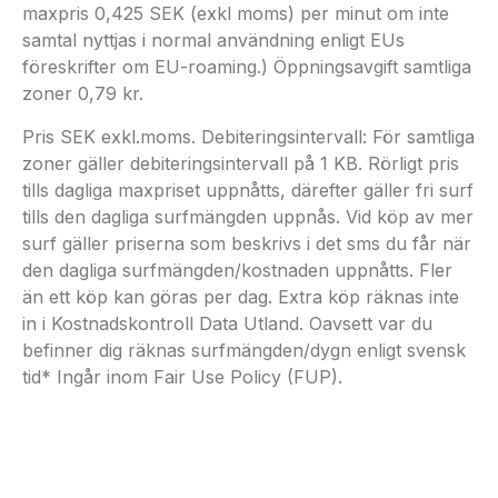
maxpris 0,425 SEK (exkl moms) per minut om inte
samtal nyttjas i normal användning enligt EUs
föreskrifter om EU-roaming.) Öppningsavgift samtliga
zoner 0,79 kr.
Pris SEK exkl.moms. Debiteringsintervall: För samtliga
zoner gäller debiteringsintervall på 1 KB. Rörligt pris
tills dagliga maxpriset uppnåtts, därefter gäller fri surf
tills den dagliga surfmängden uppnås. Vid köp av mer
surf gäller priserna som beskrivs i det sms du får när
den dagliga surfmängden/kostnaden uppnåtts. Fler
än ett köp kan göras per dag. Extra köp räknas inte
in i Kostnadskontroll Data Utland. Oavsett var du
befinner dig räknas surfmängden/dygn enligt svensk
tid* Ingår inom Fair Use Policy (FUP).