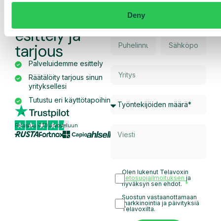
Pyydä
räätälöity
Deny
esittely ja
tarjous
Palveluidemme esittely
Räätälöity tarjous sinun
yrityksellesi
Tutustu eri käyttötapoihin
Perustuu 430 arvosteluun
Olen lukenut Telavoxin
tietosuojailmoituksen
ja
hyväksyn sen ehdot.
Suostun vastaanottamaan
markkinointia ja päivityksiä
Telavoxilta.