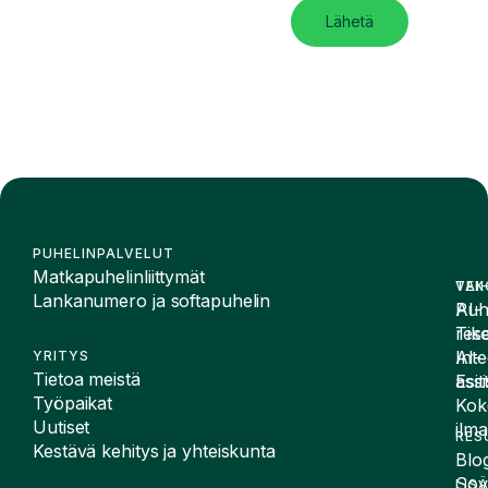
Lähetä
PUHELINPALVELUT
Matkapuhelinliittymät
VAI
TEK
Lankanumero ja softapuhelin
Puh
AI-
Tike
rese
Inte
AI-
YRITYS
Tietoa meistä
Esit
assi
Työpaikat
Kok
Uutiset
ilma
RES
Kestävä kehitys ja yhteiskunta
Blog
Sov
LIS