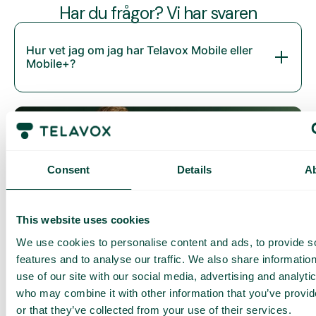
Har du frågor? Vi har svaren
Hur vet jag om jag har Telavox Mobile eller
Mobile+?
Consent
Details
A
This website uses cookies
Daily cost control
We use cookies to personalise content and ads, to provide s
Med Daily Cost Control kan du som kund hålla bättre koll på
features and to analyse our traffic. We also share informatio
dina dagliga kostnader när du surfar utanför EU/EES.
use of our site with our social media, advertising and analyti
Den dagliga begränsningen har en viss mängd data till ett
who may combine it with other information that you’ve provi
förutbestämt maxpris. När du har förbrukat den datamängden
or that they’ve collected from your use of their services.
får du ett SMS och har möjlighet att köpa mer data vid behov.