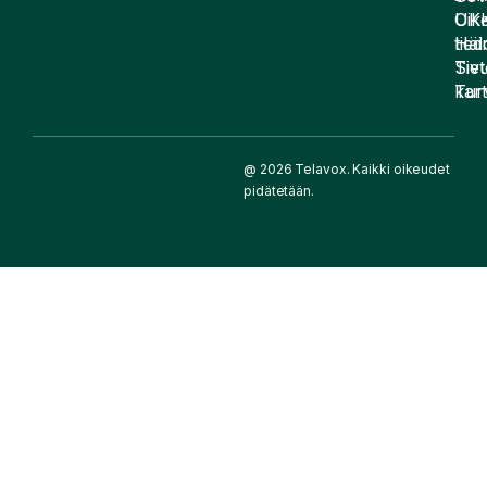
UK
Oike
Häir
tied
Siv
Tiet
kart
Tur
@ 2026 Telavox. Kaikki oikeudet
pidätetään.