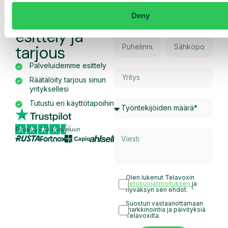
Pyydä
räätälöity
Deny
esittely ja
tarjous
Palveluidemme esittely
Räätälöity tarjous sinun
yrityksellesi
Tutustu eri käyttötapoihin
Perustuu 430 arvosteluun
Olen lukenut Telavoxin
tietosuojailmoituksen
ja
hyväksyn sen ehdot.
Suostun vastaanottamaan
markkinointia ja päivityksiä
Telavoxilta.