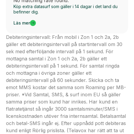
No matching rate found.
Köp extra datasurf som gäller i 14 dagar i det land du
befinner dig.
Läs mer
Debiteringsintervall: Från mobil i Zon 1 och 2a, 2b
gäller ett debiteringsintervall på startintervall om 30
sek med efterföljande intervall på 1 sekund. För
mottagna samtal i Zon 1 och 2a, 2b gäller ett
debiteringsintervall på 1 sekund. För samtal ringda
och mottagna i övriga zoner gäller ett
debiteringsintervall på 60 sekunder. Skicka och ta
emot MMS kostar det samma som Roaming per MB-
priser. *Vid Samtal, SMS, & surf inom EU så gäller
samma priser som kund har inrikes. Har kund en
flatratetjänst så ingår 3000 samtalsminuter/SMS i
licenskostnaden utöver fria internsamtal. Betalsamtal
och betal-SMS ingår ej. Efter uppnådd pott debiteras
kund enligt Rörlig prislista. (Telavox har rätt att ta ut