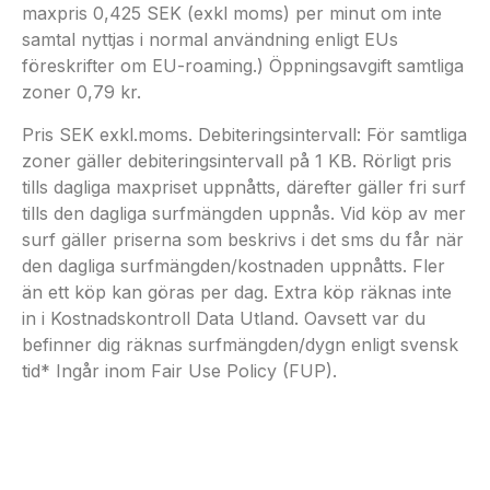
maxpris 0,425 SEK (exkl moms) per minut om inte
samtal nyttjas i normal användning enligt EUs
föreskrifter om EU-roaming.) Öppningsavgift samtliga
zoner 0,79 kr.
Pris SEK exkl.moms. Debiteringsintervall: För samtliga
zoner gäller debiteringsintervall på 1 KB. Rörligt pris
tills dagliga maxpriset uppnåtts, därefter gäller fri surf
tills den dagliga surfmängden uppnås. Vid köp av mer
surf gäller priserna som beskrivs i det sms du får när
den dagliga surfmängden/kostnaden uppnåtts. Fler
än ett köp kan göras per dag. Extra köp räknas inte
in i Kostnadskontroll Data Utland. Oavsett var du
befinner dig räknas surfmängden/dygn enligt svensk
tid* Ingår inom Fair Use Policy (FUP).