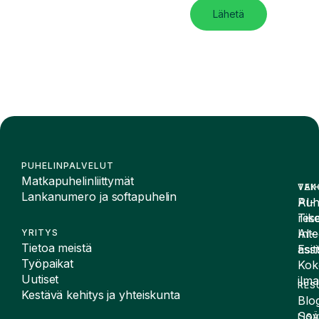
Lähetä
PUHELINPALVELUT
Matkapuhelinliittymät
VAI
TEK
Lankanumero ja softapuhelin
Puh
AI-
Tike
rese
Inte
AI-
YRITYS
Tietoa meistä
Esit
assi
Työpaikat
Kok
Uutiset
ilma
RES
Kestävä kehitys ja yhteiskunta
Blog
Sov
LIS