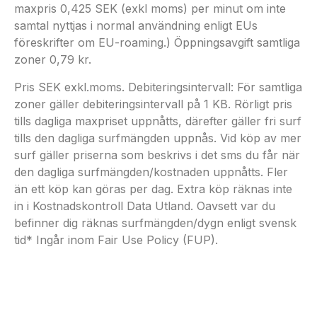
maxpris 0,425 SEK (exkl moms) per minut om inte
samtal nyttjas i normal användning enligt EUs
föreskrifter om EU-roaming.) Öppningsavgift samtliga
zoner 0,79 kr.
Pris SEK exkl.moms. Debiteringsintervall: För samtliga
zoner gäller debiteringsintervall på 1 KB. Rörligt pris
tills dagliga maxpriset uppnåtts, därefter gäller fri surf
tills den dagliga surfmängden uppnås. Vid köp av mer
surf gäller priserna som beskrivs i det sms du får när
den dagliga surfmängden/kostnaden uppnåtts. Fler
än ett köp kan göras per dag. Extra köp räknas inte
in i Kostnadskontroll Data Utland. Oavsett var du
befinner dig räknas surfmängden/dygn enligt svensk
tid* Ingår inom Fair Use Policy (FUP).