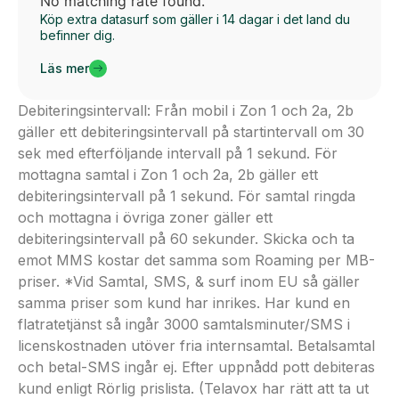
No matching rate found.
Köp extra datasurf som gäller i 14 dagar i det land du
befinner dig.
Läs mer
Debiteringsintervall: Från mobil i Zon 1 och 2a, 2b
gäller ett debiteringsintervall på startintervall om 30
sek med efterföljande intervall på 1 sekund. För
mottagna samtal i Zon 1 och 2a, 2b gäller ett
debiteringsintervall på 1 sekund. För samtal ringda
och mottagna i övriga zoner gäller ett
debiteringsintervall på 60 sekunder. Skicka och ta
emot MMS kostar det samma som Roaming per MB-
priser. *Vid Samtal, SMS, & surf inom EU så gäller
samma priser som kund har inrikes. Har kund en
flatratetjänst så ingår 3000 samtalsminuter/SMS i
licenskostnaden utöver fria internsamtal. Betalsamtal
och betal-SMS ingår ej. Efter uppnådd pott debiteras
kund enligt Rörlig prislista. (Telavox har rätt att ta ut