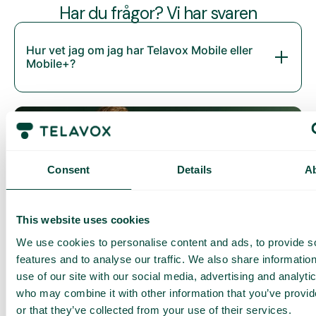
Har du frågor? Vi har svaren
Hur vet jag om jag har Telavox Mobile eller
Mobile+?
Consent
Details
A
This website uses cookies
Daily cost control
We use cookies to personalise content and ads, to provide s
Med Daily Cost Control kan du som kund hålla bättre koll på
features and to analyse our traffic. We also share informatio
dina dagliga kostnader när du surfar utanför EU/EES.
use of our site with our social media, advertising and analyti
Den dagliga begränsningen har en viss mängd data till ett
who may combine it with other information that you’ve provi
förutbestämt maxpris. När du har förbrukat den datamängden
or that they’ve collected from your use of their services.
får du ett SMS och har möjlighet att köpa mer data vid behov.