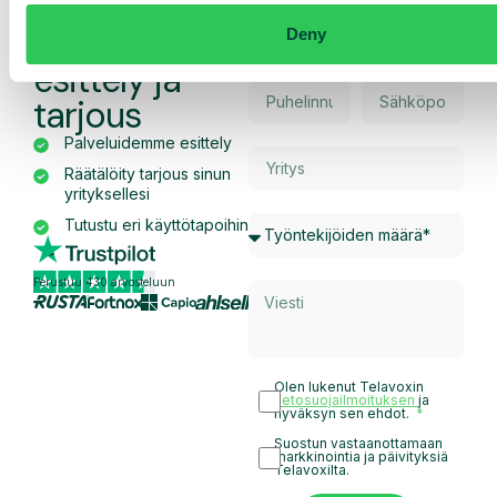
Pyydä
räätälöity
Deny
esittely ja
tarjous
Palveluidemme esittely
Räätälöity tarjous sinun
yrityksellesi
Tutustu eri käyttötapoihin
Perustuu 430 arvosteluun
Olen lukenut Telavoxin
tietosuojailmoituksen
ja
hyväksyn sen ehdot.
Suostun vastaanottamaan
markkinointia ja päivityksiä
Telavoxilta.