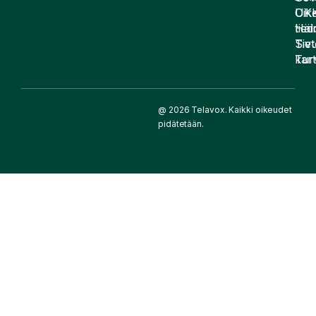
UK
Oike
Häir
tied
Siv
Tiet
kart
Tur
@ 2026 Telavox. Kaikki oikeudet
pidätetään.