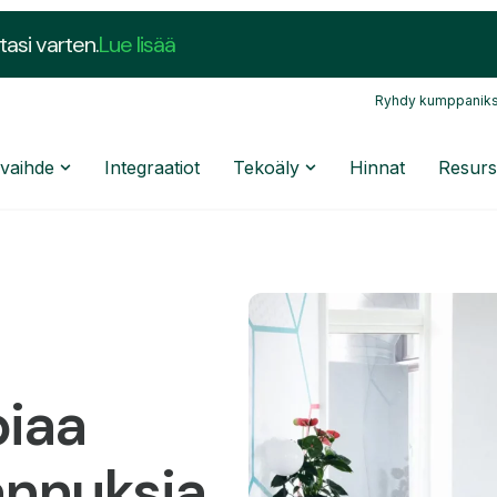
tasi varten.
Lue lisää
Ryhdy kumppaniks
nvaihde
Integraatiot
Tekoäly
Hinnat
Resurs
piaa
annuksia