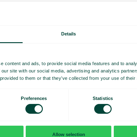
Details
 puhelinpalvelusi meille jo
s työskentelemään fiksummin? Osta palvelumme suoraan tai
e content and ads, to provide social media features and to analy
henkilökohtaista esittelyä varten.
 our site with our social media, advertising and analytics partn
 provided to them or that they’ve collected from your use of their
ntiin
Kokeile sovellustamme
Preferences
Statistics
Allow selection