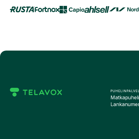
PUHELINPALVE
Matkapuhelin
Lankanumero