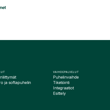
LUT
VAIHDEPALVELUT
liittymät
Puhelinvaihde
 ja softapuhelin
Tiketöinti
Integraatiot
Esittely