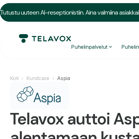
Tutustu uuteen AI-reseptionistiin. Aina valmiina asiakkai
Puhelinpalvelut
Puheli
Koti
Kundcase
Aspia
Telavox auttoi As
alentamaan kust