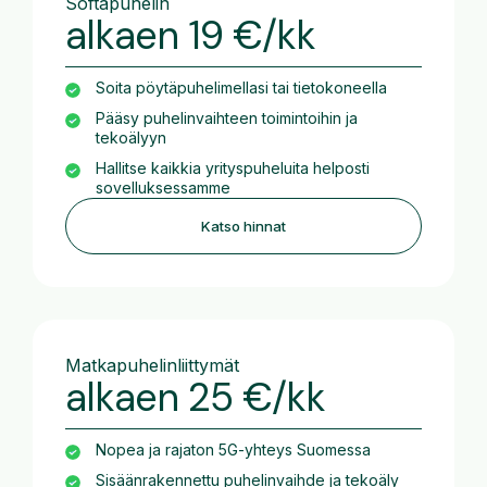
Softapuhelin
alkaen 19 €/kk
Soita pöytäpuhelimellasi tai tietokoneella
Pääsy puhelinvaihteen toimintoihin ja
tekoälyyn
Hallitse kaikkia yrityspuheluita helposti
sovelluksessamme
Katso hinnat
Matkapuhelinliittymät
alkaen 25 €/kk
Nopea ja rajaton 5G-yhteys Suomessa
Sisäänrakennettu puhelinvaihde ja tekoäly