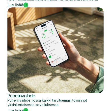
Lue lisää
Puhelinvaihde
Puhelinvaihde, jossa kaikki tarvitsemasi toiminnot
yksinkertaisessa sovelluksessa.
Lue lisää