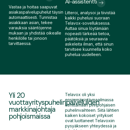
AI-assistentti
Vastaa ja hoitaa saapuvat
asiakaspalvelupuhelut täysin
Litteroi, analysoi ja tiivistää
automaattisesti. Tunnistaa
kaikki puhelusi suoraan
asiakkaan asian, tekee
Telavox-sovelluksessa.
varauksia sääntöjenne
Auttaa sinua löytämään
mukaan ja yhdistää oikealle
nopeasti tärkeää tietoa,
henkilölle tai jonoon
päätöksiä ja seuraavia
tarvittaessa.
askeleita ilman, että sinun
tarvitsee kuunnella koko
puhelua uudelleen.
Yli 20
Telavox oli yksi
ensimmäisistä maailmassa
vuotta
yrityspuhelinpalveluiden
kehittämään pilvipohjaisen
markkinajohtaja
puhelinvaihteen. Siitä lähtien
pohjoismaissa
kaiken kokoiset yritykset
ovat luottaneet Telavoxiin
pysyäkseen yhteydessä ja