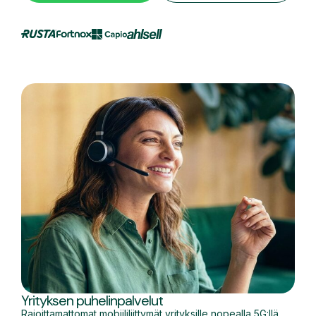
Yrityksen puhelinpalvelut
Rajoittamattomat mobiililiittymät yrityksille nopealla 5G:llä.