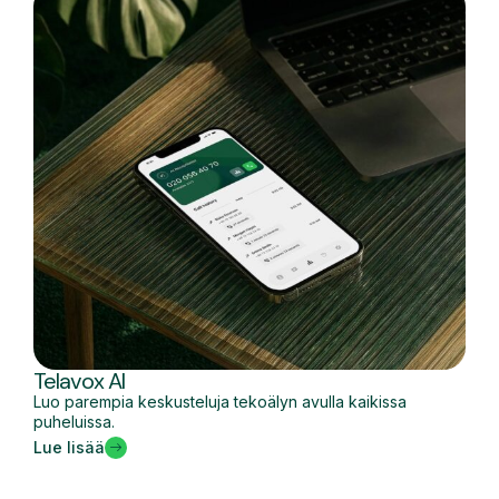
Telavox AI
Luo parempia keskusteluja tekoälyn avulla kaikissa
puheluissa.
Lue lisää