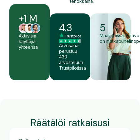
tehokkaina.
+1 M
4.3
5
Maat, joissa Telavo
Aktiivisia
on matkapuhelinope
käyttäjiä
Arvosana
yhteensä
perustuu
430
arvosteluun
Trustpilotissa
Räätälöi ratkaisusi