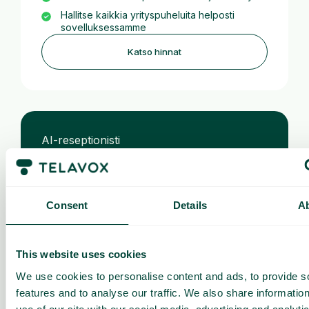
Hallitse kaikkia yrityspuheluita helposti
sovelluksessamme
Katso hinnat
AI-reseptionisti
alkaen 99 €/kk
Hoitaa puhelut ja varaukset yrityksesi
Consent
Details
A
puolesta
Vapauttaa aikaa sinulle ja tiimillesi
Palvelee asiakkaitanne älykkäästi, nopeasti
This website uses cookies
ja aina saatavilla
We use cookies to personalise content and ads, to provide s
Katso hinnat
features and to analyse our traffic. We also share informatio