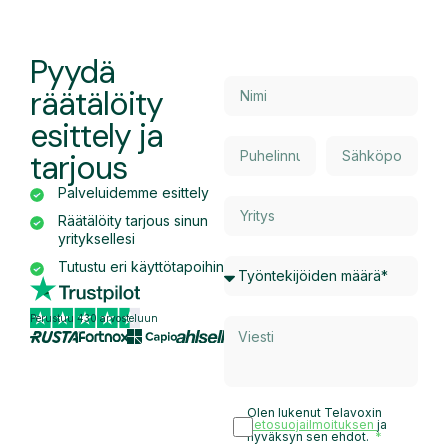
Pyydä
räätälöity
esittely ja
tarjous
Palveluidemme esittely
Räätälöity tarjous sinun
yrityksellesi
Tutustu eri käyttötapoihin
Perustuu 430 arvosteluun
Olen lukenut Telavoxin
tietosuojailmoituksen
ja
hyväksyn sen ehdot.