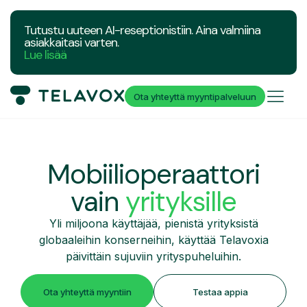
Tutustu uuteen AI-reseptionistiin. Aina valmiina
asiakkaitasi varten.
Lue lisää
Ota yhteyttä myyntipalveluun
Mobiilioperaattori
vain
yrityksille
Yli miljoona käyttäjää, pienistä yrityksistä
globaaleihin konserneihin, käyttää Telavoxia
päivittäin sujuviin yrityspuheluihin.
Ota yhteyttä myyntiin
Testaa appia