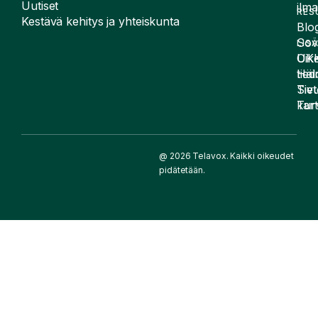
Uutiset
ilma
RES
Kestävä kehitys ja yhteiskunta
Blog
Sov
LIS
UK
Oike
Häir
tied
Siv
Tiet
kart
Tur
@ 2026 Telavox. Kaikki oikeudet
pidätetään.