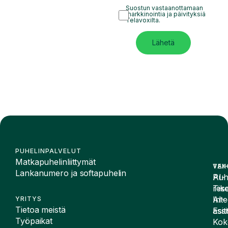
Suostun vastaanottamaan
markkinointia ja päivityksiä
Telavoxilta.
Lähetä
PUHELINPALVELUT
Matkapuhelinliittymät
VAI
TEK
Lankanumero ja softapuhelin
Puh
AI-
Tike
rese
Inte
AI-
YRITYS
Tietoa meistä
Esit
assi
Työpaikat
Kok