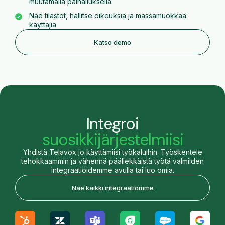
muutamalla painalluksella
Näe tilastot, hallitse oikeuksia ja massamuokkaa
käyttäjiä
Katso demo
Integroi
suosikkijärjestelmiisi
Yhdistä Telavox jo käyttämiisi työkaluihin. Työskentele
tehokkaammin ja vähennä päällekkäistä työtä valmiiden
integraatioidemme avulla tai luo omia.
Näe kaikki integraatiomme