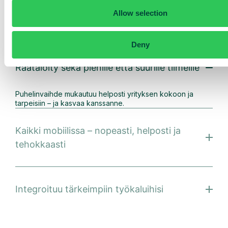
Allow selection
Puhelinvaihde kaiken
kokoisille yrityksille
Deny
Räätälöity sekä pienille että suurille tiimeille
Puhelinvaihde mukautuu helposti yrityksen kokoon ja
tarpeisiin – ja kasvaa kanssanne.
Kaikki mobiilissa – nopeasti, helposti ja
tehokkaasti
Integroituu tärkeimpiin työkaluihisi