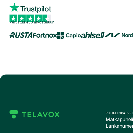
Perustuu 430 arvosteluun
PUHELINPALVE
Matkapuhelin
Lankanumero