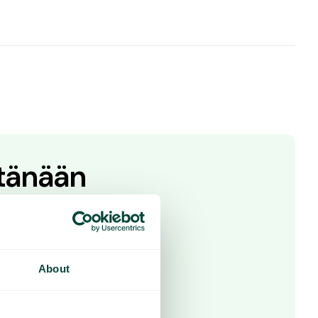
 tänään
 ota yhteyttä
About