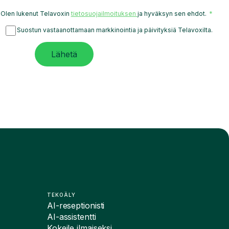
Olen lukenut Telavoxin
tietosuojailmoituksen
ja hyväksyn sen ehdot.
Suostun vastaanottamaan markkinointia ja päivityksiä Telavoxilta.
Lähetä
TEKOÄLY
AI-reseptionisti
AI-assistentti
Kokeile ilmaiseksi