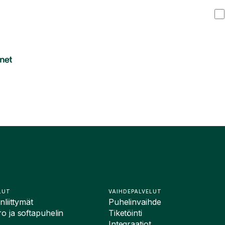
LUT
VAIHDEPALVELUT
liittymät
Puhelinvaihde
 ja softapuhelin
Tiketöinti
Integraatiot