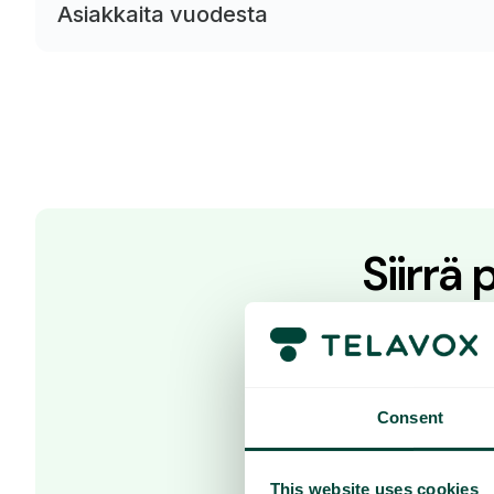
Asiakkaita vuodesta
Siirrä
Oletko valmi
Ota yhteyttä myy
Consent
This website uses cookies