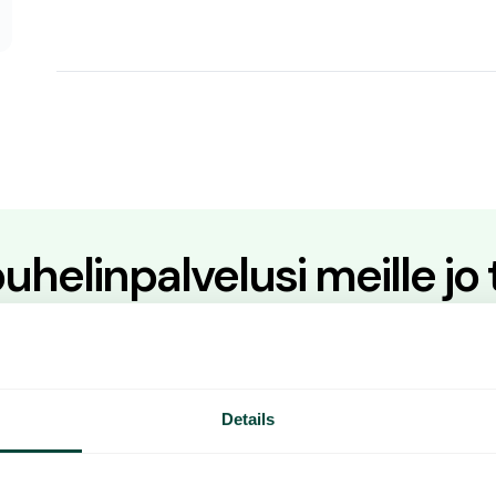
 puhelinpalvelusi meille jo
s työskentelemään fiksummin? Osta palvelumme suoraan tai
henkilökohtaista esittelyä varten.
ntiin
Kokeile sovellustamme
Details