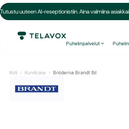
Tutustu uuteen AI-reseptionistiin. Aina valmiina asiakkai
Puhelinpalvelut
Puheli
Koti
Kundcase
Bröderna Brandt Bil