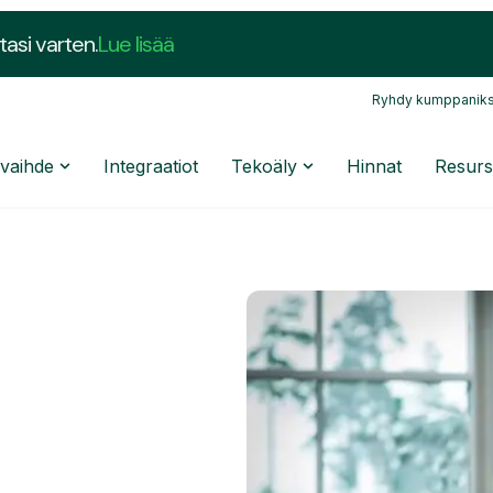
tasi varten.
Lue lisää
Ryhdy kumppaniks
nvaihde
Integraatiot
Tekoäly
Hinnat
Resurs