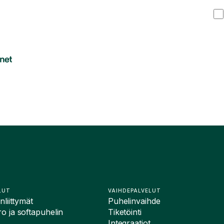
LUT
VAIHDEPALVELUT
liittymät
Puhelinvaihde
 ja softapuhelin
Tiketöinti
Integraatiot