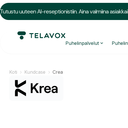
Tutustu uuteen AI-reseptionistiin. Aina valmiina asiakkai
Puhelinpalvelut
Puheli
Koti
Kundcase
Crea