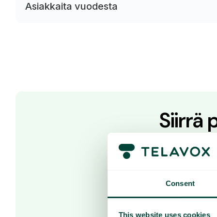
Asiakkaita vuodesta
Siirrä
Oletko valmi
Ota yhteyttä myy
Consent
This website uses cookies