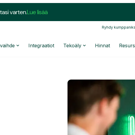
tasi varten.
Lue lisää
Ryhdy kumppaniks
nvaihde
Integraatiot
Tekoäly
Hinnat
Resurs