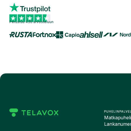
Perustuu 430 arvosteluun
PUHELINPALVE
Matkapuhelin
Lankanumero