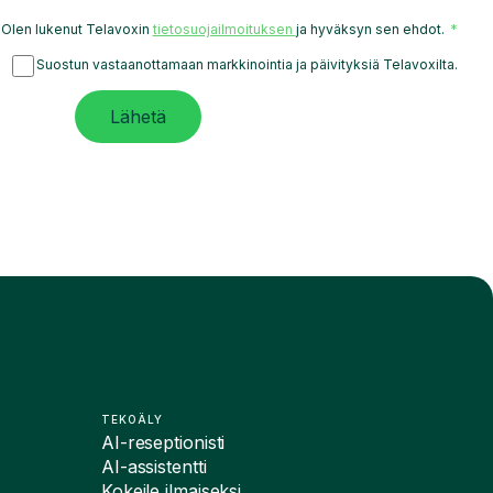
Olen lukenut Telavoxin
tietosuojailmoituksen
ja hyväksyn sen ehdot.
Suostun vastaanottamaan markkinointia ja päivityksiä Telavoxilta.
Lähetä
TEKOÄLY
AI-reseptionisti
AI-assistentti
Kokeile ilmaiseksi