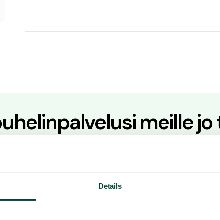
 puhelinpalvelusi meille jo
s työskentelemään fiksummin? Osta palvelumme suoraan tai
henkilökohtaista esittelyä varten.
ntiin
Kokeile sovellustamme
Details