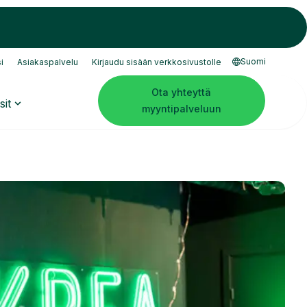
Suomi
i
Asiakaspalvelu
Kirjaudu sisään verkkosivustolle
Ota yhteyttä
sit
myyntipalveluun