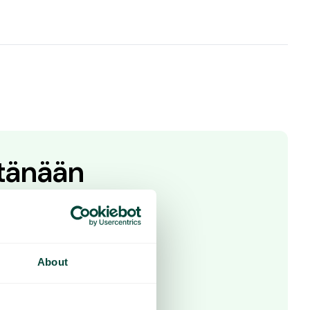
 tänään
 ota yhteyttä
About