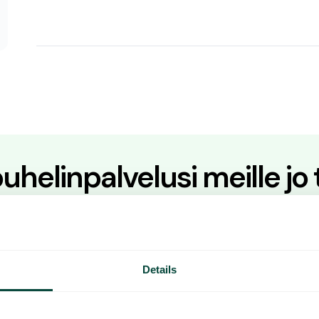
 puhelinpalvelusi meille jo
s työskentelemään fiksummin? Osta palvelumme suoraan tai
henkilökohtaista esittelyä varten.
ntiin
Kokeile sovellustamme
Details