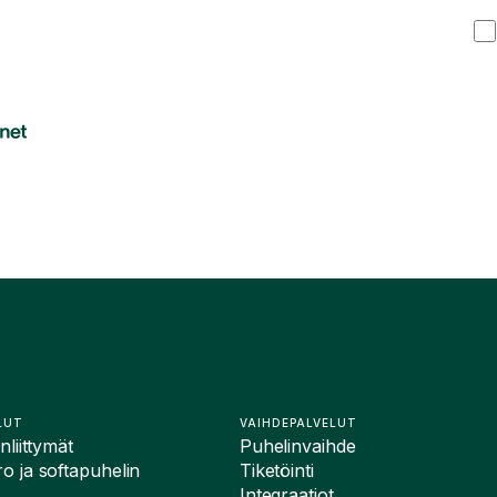
LUT
VAIHDEPALVELUT
liittymät
Puhelinvaihde
 ja softapuhelin
Tiketöinti
Integraatiot