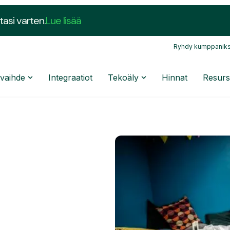
tasi varten.
Lue lisää
Ryhdy kumppaniks
nvaihde
Integraatiot
Tekoäly
Hinnat
Resurs