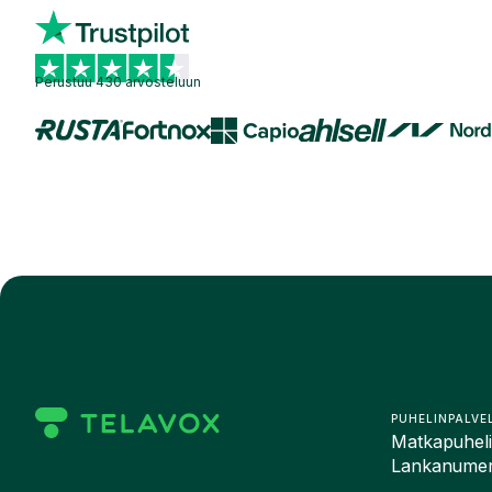
Perustuu 430 arvosteluun
PUHELINPALVE
Matkapuhelin
Lankanumero