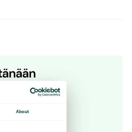
 tänään
 ota yhteyttä
About