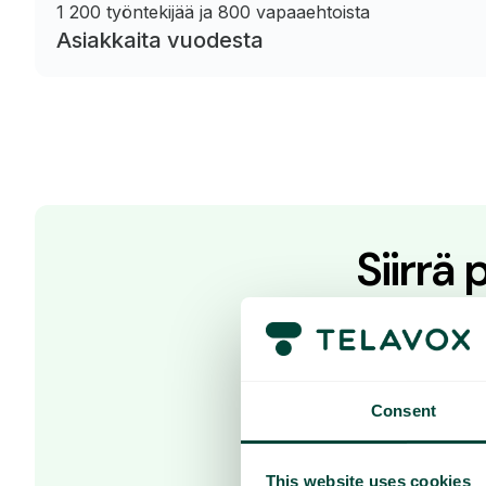
1 200 työntekijää ja 800 vapaaehtoista
Asiakkaita vuodesta
Siirrä
Oletko valmi
Ota yhteyttä myy
Consent
This website uses cookies