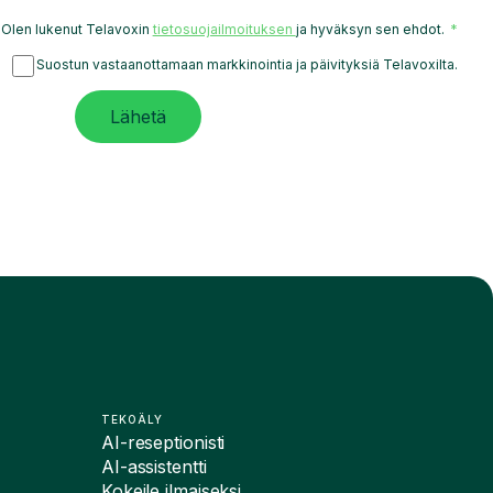
Olen lukenut Telavoxin
tietosuojailmoituksen
ja hyväksyn sen ehdot.
Suostun vastaanottamaan markkinointia ja päivityksiä Telavoxilta.
Lähetä
TEKOÄLY
AI-reseptionisti
AI-assistentti
Kokeile ilmaiseksi