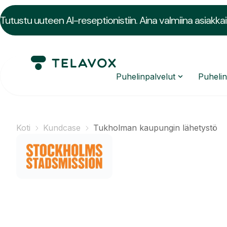
Tutustu uuteen AI-reseptionistiin. Aina valmiina asiakkai
Puhelinpalvelut
Puheli
Koti
Kundcase
Tukholman kaupungin lähetystö