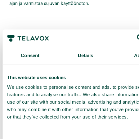
ajan ja varmistaa sujuvan käyttöönoton.
Consent
Details
A
Pyydä
This website uses cookies
räätälöity
We use cookies to personalise content and ads, to provide s
esittely ja
features and to analyse our traffic. We also share informatio
tarjous
use of our site with our social media, advertising and analyti
who may combine it with other information that you’ve provi
Palveluidemme esittely
or that they’ve collected from your use of their services.
Räätälöity tarjous sinun
yrityksellesi
Tutustu eri käyttötapoihin
Consent