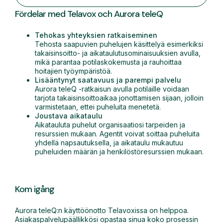
Fördelar med Telavox och Aurora teleQ
Tehokas yhteyksien ratkaiseminen
Tehosta saapuvien puhelujen käsittelyä esimerkiksi
takaisinsoitto- ja aikataulutusominaisuuksien avulla,
mikä parantaa potilaskokemusta ja rauhoittaa
hoitajien työympäristöä.
Lisääntynyt saatavuus ja parempi palvelu
Aurora teleQ -ratkaisun avulla potilaille voidaan
tarjota takaisinsoittoaikaa jonottamisen sijaan, jolloin
varmistetaan, ettei puheluita menetetä.
Joustava aikataulu
Aikatauluta puhelut organisaatiosi tarpeiden ja
resurssien mukaan. Agentit voivat soittaa puheluita
yhdellä napsautuksella, ja aikataulu mukautuu
puheluiden määrän ja henkilöstöresurssien mukaan.
Kom igång
Aurora teleQ:n käyttöönotto Telavoxissa on helppoa.
Asiakaspalvelupäällikkösi opastaa sinua koko prosessin