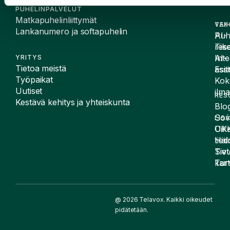
PUHELINPALVELUT
Matkapuhelinliittymät
VAI
TEK
Lankanumero ja softapuhelin
Puh
AI-
Tike
rese
Inte
AI-
YRITYS
Tietoa meistä
Esit
assi
Työpaikat
Kok
Uutiset
ilma
RES
Kestävä kehitys ja yhteiskunta
Blog
Sov
LIS
UK
Oike
Häir
tied
Siv
Tiet
kart
Tur
@ 2026 Telavox. Kaikki oikeudet
pidätetään.