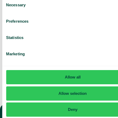
Necessary
Selection
Perustuu 430 arvosteluun
Preferences
Olen lukenut Telavoxin
Statistics
tietosuojailmoituksen
ja
hyväksyn sen ehdot.
Suostun vastaanottamaan
markkinointia ja päivityksiä
Marketing
Telavoxilta.
Lähetä
Allow all
Allow selection
Deny