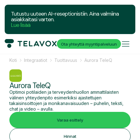
Tutustu uuteen AI-reseptionistiin. Aina valmiina
asiakkaitasi varten.
Lue lisää
Ota yhteyttä myyntipalveluun
Koti
Integraatiot
Tuottavuus
Aurora TeleQ
Aurora TeleQ
Optimoi potilaiden ja terveydenhuollon ammattilaisten
välinen yhteydenpito esimerkiksi ajastettujen
takaisinsoittojen ja monikanavaisuuden – puhelin, teksti,
chat ja video – avulla.
Varaa esittely
Hinnat