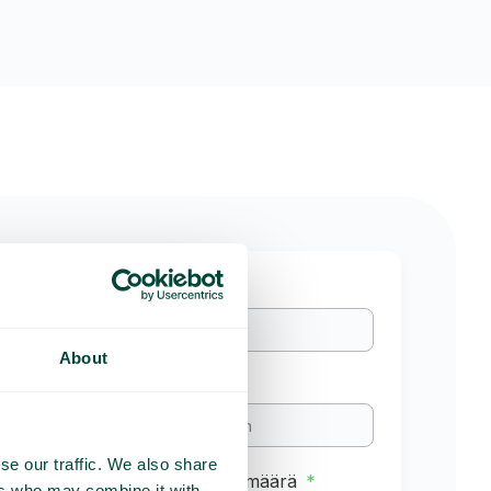
About
Sähköposti
se our traffic. We also share
Työntekijöiden lukumäärä
ers who may combine it with