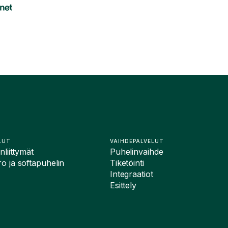
LUT
VAIHDEPALVELUT
liittymät
Puhelinvaihde
 ja softapuhelin
Tiketöinti
Integraatiot
Esittely