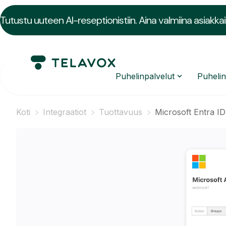
Tutustu uuteen AI-reseptionistiin. Aina valmiina asiakkai
Puhelinpalvelut
Puheli
Koti
Integraatiot
Tuottavuus
Microsoft Entra ID