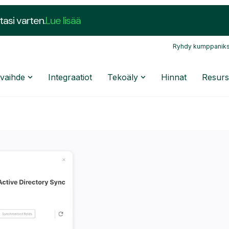
tasi varten.
Lue lisää
Ryhdy kumppaniks
nvaihde
Integraatiot
Tekoäly
Hinnat
Resurs