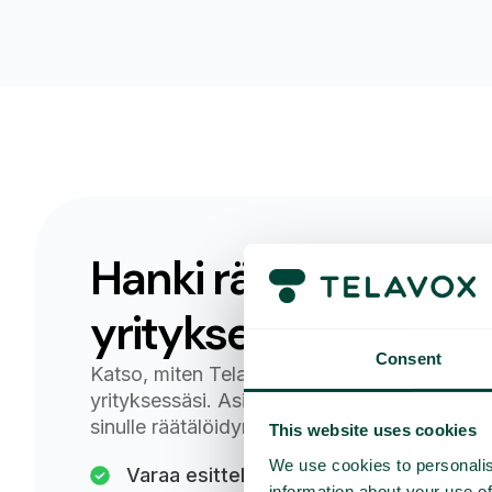
Hanki räätälöity dem
yrityksellesi
Consent
Katso, miten Telavox voi säästää aikaa ja pa
yrityksessäsi. Asiantuntijamme opastavat si
sinulle räätälöidyn tarjouksen.
This website uses cookies
We use cookies to personalis
Varaa esittely
information about your use of