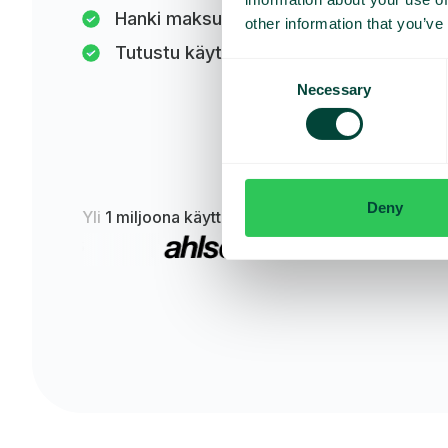
Hanki maksuton tarjous
other information that you’ve
Tutustu käyttökohteisiin
Consent
Necessary
Selection
Deny
Yli
1 miljoona käyttäjää
luottaa siihen