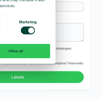
 services.
Marketing
 tietosuojakäytännön ja hyväksyn henkilötietojeni
Allow all
 vastaanottamaan markkinointia ja päivityksiä Telavoxilta.
Lähetä