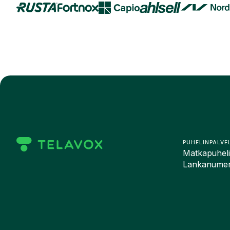
PUHELINPALVE
Matkapuhelin
Lankanumero