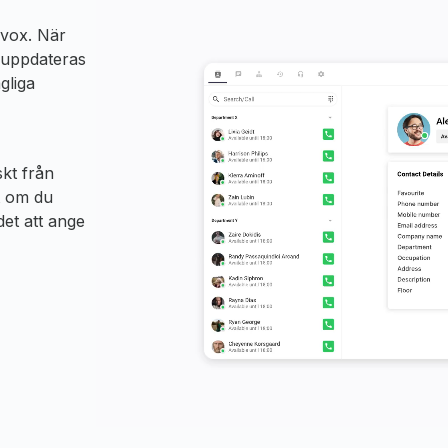
avox. När
, uppdateras
gliga
skt från
tt om du
et att ange