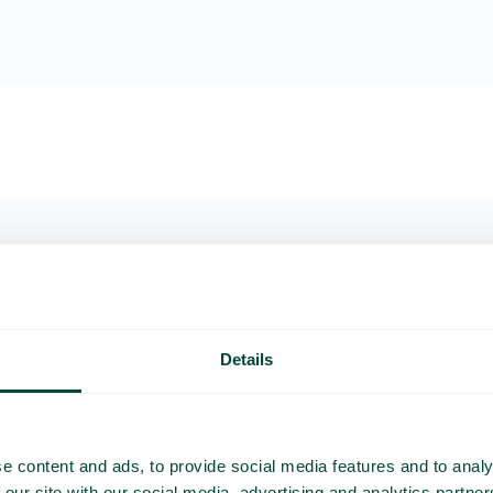
o ja tarjous
Etu- ja sukunimi
Details
rantaa viestintää
Puhelinnumero
nut demon läpi ja antavat
e content and ads, to provide social media features and to analy
Yrityksen nimi
 our site with our social media, advertising and analytics partn