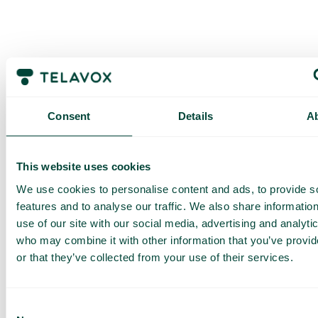
Consent
Details
A
Pyydä
This website uses cookies
räätälöity
We use cookies to personalise content and ads, to provide s
esittely ja
features and to analyse our traffic. We also share informatio
tarjous
use of our site with our social media, advertising and analyti
who may combine it with other information that you’ve provi
Palveluidemme esittely
or that they’ve collected from your use of their services.
Räätälöity tarjous sinun
yrityksellesi
Tutustu eri käyttötapoihin
Consent