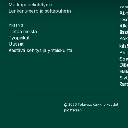
Matkapuhelinliittymät
VAI
TEK
Lankanumero ja softapuhelin
Puh
AI-
Tike
rese
Inte
AI-
YRITYS
Tietoa meistä
Esit
assi
Työpaikat
Kok
Uutiset
ilma
RES
Kestävä kehitys ja yhteiskunta
Blog
Sov
LIS
UK
Oike
Häir
tied
Siv
Tiet
kart
Tur
@ 2026 Telavox. Kaikki oikeudet
pidätetään.