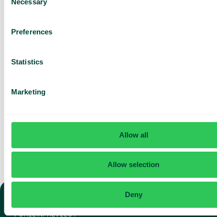
Necessary
Selection
Perustuu 430 arvosteluun
Preferences
Olen lukenut Telavoxin
tietosuojailmoituksen
ja
Statistics
hyväksyn sen ehdot.
Suostun vastaanottamaan
markkinointia ja päivityksiä
Telavoxilta.
Marketing
Lähetä
Allow all
Allow selection
Deny
PUHELINPALVELUT