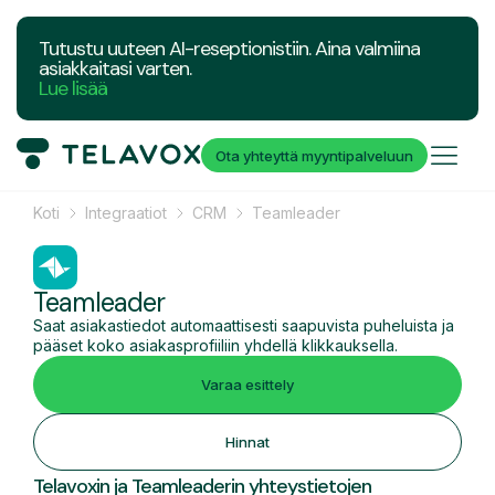
Tutustu uuteen AI-reseptionistiin. Aina valmiina
asiakkaitasi varten.
Lue lisää
Ota yhteyttä myyntipalveluun
Koti
Integraatiot
CRM
Teamleader
Teamleader
Saat asiakastiedot automaattisesti saapuvista puheluista ja
pääset koko asiakasprofiiliin yhdellä klikkauksella.
Varaa esittely
Hinnat
Telavoxin ja Teamleaderin yhteystietojen