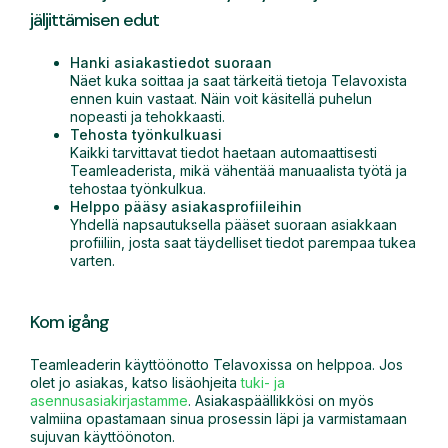
jäljittämisen edut
Hanki asiakastiedot suoraan
Näet kuka soittaa ja saat tärkeitä tietoja Telavoxista
ennen kuin vastaat. Näin voit käsitellä puhelun
nopeasti ja tehokkaasti.
Tehosta työnkulkuasi
Kaikki tarvittavat tiedot haetaan automaattisesti
Teamleaderista, mikä vähentää manuaalista työtä ja
tehostaa työnkulkua.
Helppo pääsy asiakasprofiileihin
Yhdellä napsautuksella pääset suoraan asiakkaan
profiiliin, josta saat täydelliset tiedot parempaa tukea
varten.
Kom igång
Teamleaderin käyttöönotto Telavoxissa on helppoa. Jos
olet jo asiakas, katso lisäohjeita
tuki- ja
asennusasiakirjastamme
. Asiakaspäällikkösi on myös
valmiina opastamaan sinua prosessin läpi ja varmistamaan
sujuvan käyttöönoton.