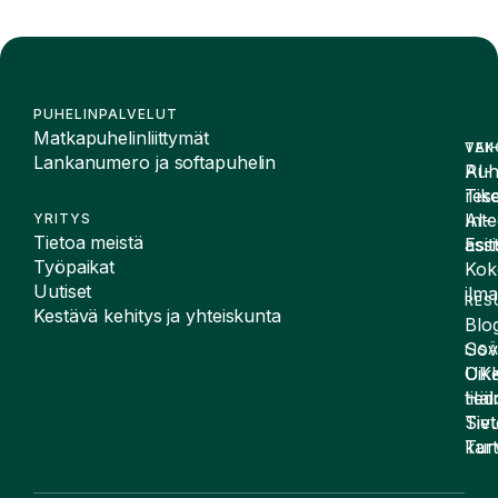
PUHELINPALVELUT
Matkapuhelinliittymät
VAI
TEK
Lankanumero ja softapuhelin
Puh
AI-
Tike
rese
Inte
AI-
YRITYS
Tietoa meistä
Esit
assi
Työpaikat
Kok
Uutiset
ilma
RES
Kestävä kehitys ja yhteiskunta
Blog
Sov
LIS
UK
Oike
Häir
tied
Siv
Tiet
kart
Tur