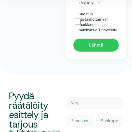
käsittelyn.
Suostun
vastaanottamaan
markkinointia ja
päivityksiä Telavoxilta.
Lähetä
Pyydä
räätälöity
esittely ja
tarjous
Palveluidemme esittely