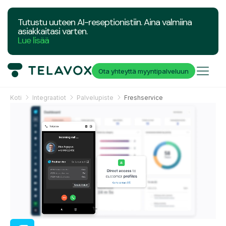
Tutustu uuteen AI-reseptionistiin. Aina valmiina
asiakkaitasi varten.
Lue lisää
Ota yhteyttä myyntipalveluun
Koti
Integraatiot
Palvelupiste
Freshservice