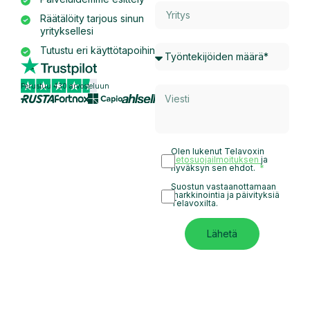
Räätälöity tarjous sinun
yrityksellesi
Tutustu eri käyttötapoihin
Perustuu 430 arvosteluun
Olen lukenut Telavoxin
tietosuojailmoituksen
ja
hyväksyn sen ehdot.
Suostun vastaanottamaan
markkinointia ja päivityksiä
Telavoxilta.
Lähetä