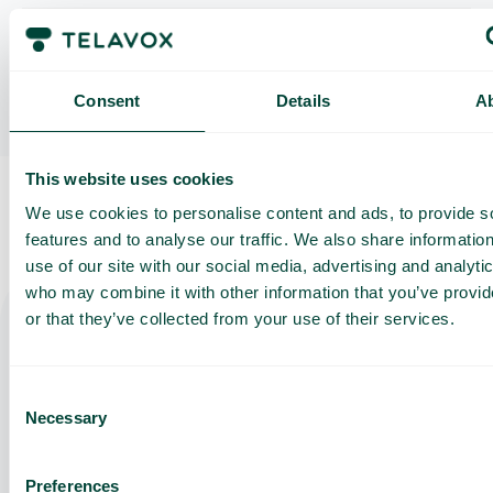
Mitä lupia tarvitsen?
Consent
Details
A
This website uses cookies
We use cookies to personalise content and ads, to provide s
features and to analyse our traffic. We also share informatio
use of our site with our social media, advertising and analyti
who may combine it with other information that you’ve provi
or that they’ve collected from your use of their services.
Hanki
Etu- ja sukunimi
räätälöity
Consent
demo ja
Necessary
Selection
tarjous
Puhelinnumero
Sähköposti
Preferences