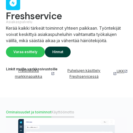
Freshservice
Asiakaspalvelu
Kerää kaikki tärkeät toiminnot yhteen paikkaan. Työntekijät
voivat keskittyä asiakaspuheluihin vaihtamatta työkalujen
välillä, mikä säästää aikaa ja vähentää häiriötekijöitä.
Varaa esittely
Hinnat
Linkit muille verkkosivustoille
Freshworks
Puhelujen käsittely
UKK
markkinapaikka
Freshservicessä
Ominaisuudet ja toiminnot
Käyttöönotto