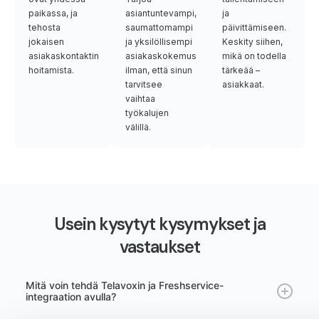
paikassa, ja
asiantuntevampi,
ja
tehosta
saumattomampi
päivittämiseen.
jokaisen
ja yksilöllisempi
Keskity siihen,
asiakaskontaktin
asiakaskokemus
mikä on todella
hoitamista.
ilman, että sinun
tärkeää –
tarvitsee
asiakkaat.
vaihtaa
työkalujen
välillä.
Usein kysytyt kysymykset ja
vastaukset
Mitä voin tehdä Telavoxin ja Freshservice-
integraation avulla?