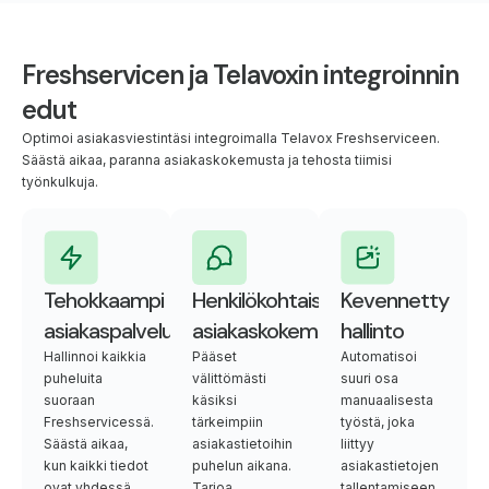
Freshservicen ja Telavoxin integroinnin
edut
Optimoi asiakasviestintäsi integroimalla Telavox Freshserviceen.
Säästä aikaa, paranna asiakaskokemusta ja tehosta tiimisi
työnkulkuja.
Tehokkaampi
Henkilökohtaiset
Kevennetty
asiakaspalvelu
asiakaskokemukset
hallinto
Hallinnoi kaikkia
Pääset
Automatisoi
puheluita
välittömästi
suuri osa
suoraan
käsiksi
manuaalisesta
Freshservicessä.
tärkeimpiin
työstä, joka
Säästä aikaa,
asiakastietoihin
liittyy
kun kaikki tiedot
puhelun aikana.
asiakastietojen
ovat yhdessä
Tarjoa
tallentamiseen