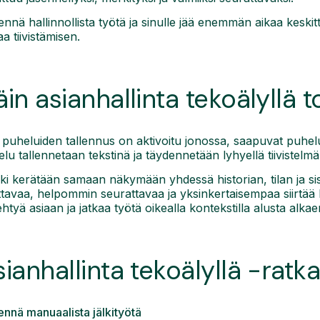
nnä hallinnollista työtä ja sinulle jää enemmän aikaa keskitty
aa tiivistämisen.
in asianhallinta tekoälyllä t
puheluiden tallennus on aktivoitu jonossa, saapuvat puhel
lu tallennetaan tekstinä ja täydennetään lyhyellä tiivistelmäl
ki kerätään samaan näkymään yhdessä historian, tilan ja sis
tavaa, helpommin seurattavaa ja yksinkertaisempaa siirtää k
htyä asiaan ja jatkaa työtä oikealla kontekstilla alusta alkae
ianhallinta tekoälyllä -ratk
nnä manuaalista jälkityötä