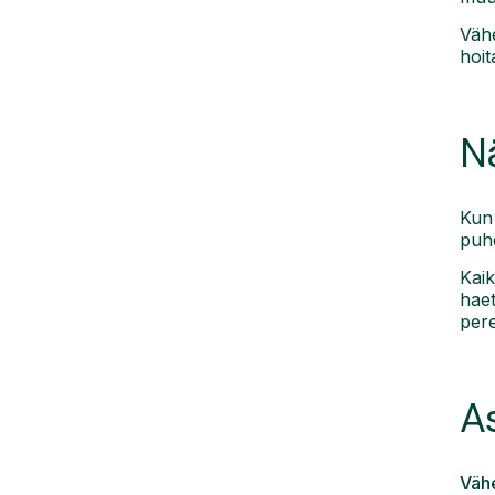
Vähe
hoit
Nä
Kun 
puhe
Kaik
haet
pere
As
Vähe