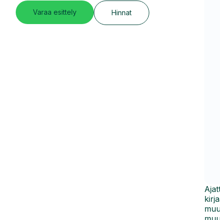
Varaa esittely
Hinnat
Ajat
kirj
muun
muut