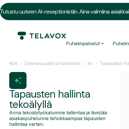
Tutustu uuteen AI-reseptionistiin. Aina valmiina asiakkai
Puhelinpalvelut
Puheli
Koti
Ominaisuudet ja toiminnot
AI
Tapausten hal
Tapausten hallinta
tekoälyllä
Anna tekoälytyökalumme tallentaa ja tiivistää
asiakaspuhelunne tehokkaampaa tapausten
hallintaa varten.