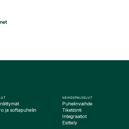
LUT
VAIHDEPALVELUT
liittymät
Puhelinvaihde
 ja softapuhelin
Tiketöinti
Integraatiot
Esittely