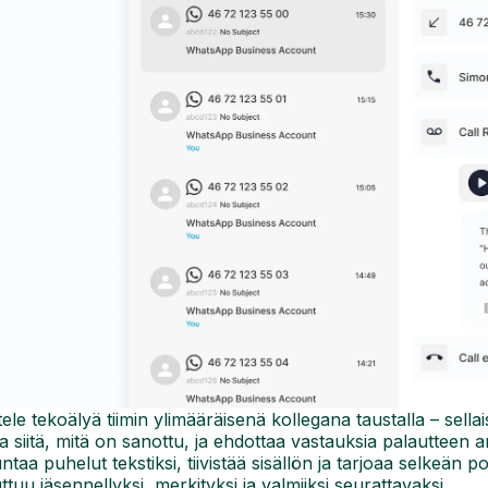
tele tekoälyä tiimin ylimääräisenä kollegana taustalla – sell
aa siitä, mitä on sanottu, ja ehdottaa vastauksia palautteen
taa puhelut tekstiksi, tiivistää sisällön ja tarjoaa selkeän
tuu jäsennellyksi, merkityksi ja valmiiksi seurattavaksi.