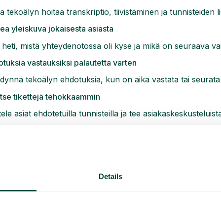
 tekoälyn hoitaa transkriptio, tiivistäminen ja tunnisteiden
a yleiskuva jokaisesta asiasta
heti, mistä yhteydenotossa oli kyse ja mikä on seuraava va
tuksia vastauksiksi palautetta varten
ynnä tekoälyn ehdotuksia, kun on aika vastata tai seurata 
itse tikettejä tehokkaammin
ttele asiat ehdotetuilla tunnisteilla ja tee asiakaskeskustelui
ttien tehokkaampi seuranta
ista toistuvat kysymykset ja saa parempia oivalluksia jokai
Details
loittaminen
tekoälystä luonnollinen osa tukiprosessiaTelavoxissa ja ann