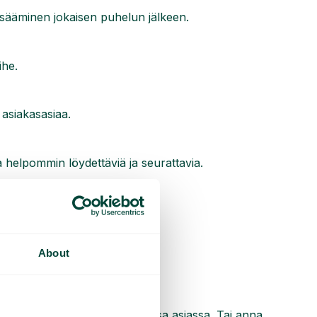
 lisääminen jokaisen puhelun jälkeen.
ihe.
asiakasasiaa.
sta helpommin löydettäviä ja seurattavia.
sesta asiakaskeskustelusta.
About
a teknologian auttaa jokaisessa asiassa. Tai anna