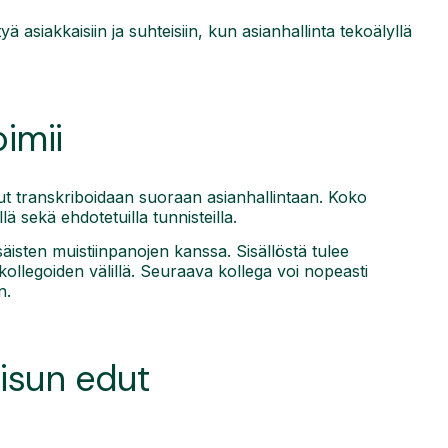
ä asiakkaisiin ja suhteisiin, kun asianhallinta tekoälyllä
oimii
ut transkriboidaan suoraan asianhallintaan. Koko
lä sekä ehdotetuilla tunnisteilla.
äisten muistiinpanojen kanssa. Sisällöstä tulee
ollegoiden välillä. Seuraava kollega voi nopeasti
n.
aisun edut