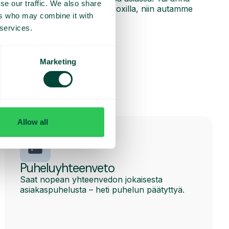
se our traffic. We also share
sää? Ota yhteyttä meihin Telavoxilla, niin autamme
ers who may combine it with
 services.
Marketing
Allow all
Puheluyhteenveto
Saat nopean yhteenvedon jokaisesta
asiakaspuhelusta – heti puhelun päätyttyä.