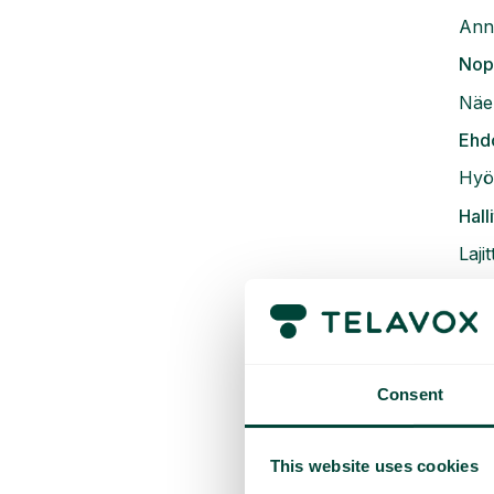
Anna
Nope
Näe 
Ehdo
Hyöd
Hall
Laji
Tike
Tunn
Consent
A
This website uses cookies
Tee 