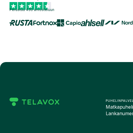
Perustuu 430 arvosteluun
PUHELINPALVE
Matkapuhelin
Lankanumero