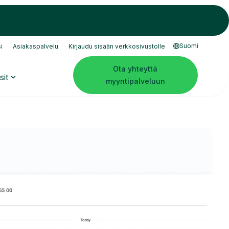
Suomi
i
Asiakaspalvelu
Kirjaudu sisään verkkosivustolle
Ota yhteyttä
sit
myyntipalveluun