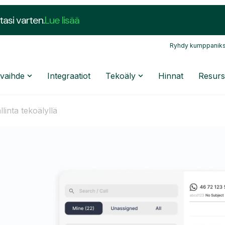
tasi varten.
Lue lisää
Ryhdy kumppaniks
nvaihde
Integraatiot
Tekoäly
Hinnat
Resurs
linta tekoälyllä