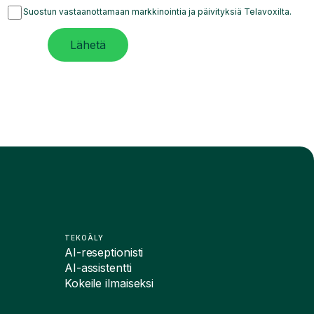
Suostun vastaanottamaan markkinointia ja päivityksiä Telavoxilta.
Lähetä
TEKOÄLY
AI-reseptionisti
AI-assistentti
Kokeile ilmaiseksi