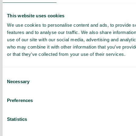
tarjous
Palveluidemme esittely
This website uses cookies
Räätälöity tarjous sinun
We use cookies to personalise content and ads, to provide s
yrityksellesi
features and to analyse our traffic. We also share informatio
Tutustu eri käyttötapoihin
use of our site with our social media, advertising and analyti
who may combine it with other information that you’ve provi
Perustuu 430 arvosteluun
or that they’ve collected from your use of their services.
Consent
Olen lukenut Telavoxin
Necessary
Selection
tietosuojailmoituksen
ja
hyväksyn sen ehdot.
Suostun vastaanottamaan
markkinointia ja päivityksiä
Preferences
Telavoxilta.
Lähetä
Statistics