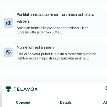
Pankkitunnistautuminen turvallisia puheluita
varten
Soittajan henkilöllisyyden todentaminen. Lisää
turvallisuutta ja tehokkuutta
pankkitunnistautumisintegraation avulla.
Numeron estäminen
Estä ei-toivotut puhelut ja estä nimettömät numerot.
Hallitse estoja helposti käyttäjäkohtaisesti tai
keskitetysti hallintaportaalissa.
Pyydä
räätälöity
esittely ja
Consent
Details
A