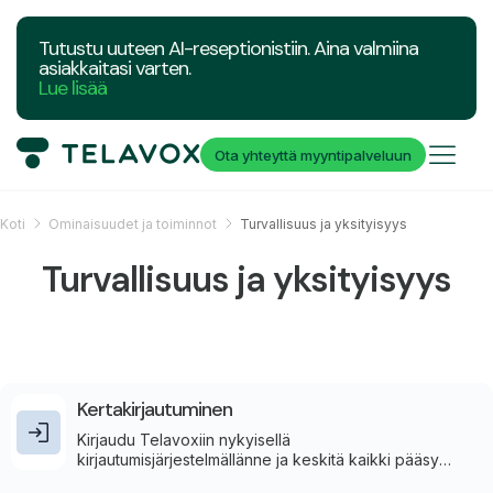
Tutustu uuteen AI-reseptionistiin. Aina valmiina
asiakkaitasi varten.
Lue lisää
Ota yhteyttä myyntipalveluun
Koti
Ominaisuudet ja toiminnot
Turvallisuus ja yksityisyys
Turvallisuus ja yksityisyys
Kertakirjautuminen
Kirjaudu Telavoxiin nykyisellä
kirjautumisjärjestelmällänne ja keskitä kaikki pääsy
yhden ja saman turvallisen kirjautumisen taakse.