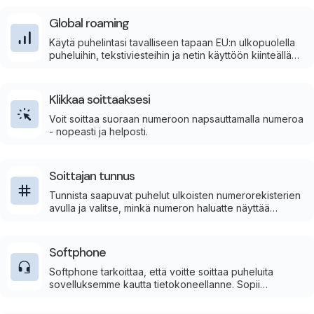
mobiiliverkon liikenteen ja pysäyttää uhat jo ennen kuin
ne saavuttavat käyttäjien puhelimet.
Global roaming
Käytä puhelintasi tavalliseen tapaan EU:n ulkopuolella
puheluihin, tekstiviesteihin ja netin käyttöön kiinteällä
kuukausihinnalla.
Klikkaa soittaaksesi
Voit soittaa suoraan numeroon napsauttamalla numeroa
- nopeasti ja helposti.
Soittajan tunnus
Tunnista saapuvat puhelut ulkoisten numerorekisterien
avulla ja valitse, minkä numeron haluatte näyttää
ulospäin.
Softphone
Softphone tarkoittaa, että voitte soittaa puheluita
sovelluksemme kautta tietokoneellanne. Sopii
täydellisesti joustavaan viestintään ilman fyysistä
puhelinta.