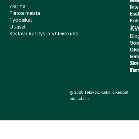
Tike
rese
Inte
AI-
YRITYS
Tietoa meistä
Esit
assi
Työpaikat
Kok
Uutiset
ilma
RES
Kestävä kehitys ja yhteiskunta
Blog
Sov
LIS
UK
Oike
Häir
tied
Siv
Tiet
kart
Tur
@ 2026 Telavox. Kaikki oikeudet
pidätetään.