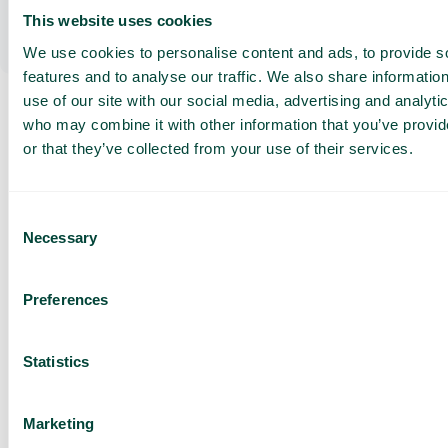
Verkkovierailut EU:ssa
This website uses cookies
Soita, lähetä tekstiviestejä/multimediaviestejä ja surffaa
We use cookies to personalise content and ads, to provide s
EU/ETA-alueella samoin ehdoin kuin Suomessa.
features and to analyse our traffic. We also share informatio
use of our site with our social media, advertising and analyti
who may combine it with other information that you’ve provi
Pyydä
or that they’ve collected from your use of their services.
räätälöity
esittely ja
Consent
tarjous
Necessary
Selection
Palveluidemme esittely
Räätälöity tarjous sinun
Preferences
yrityksellesi
Tutustu eri käyttötapoihin
Statistics
Perustuu 430 arvosteluun
Marketing