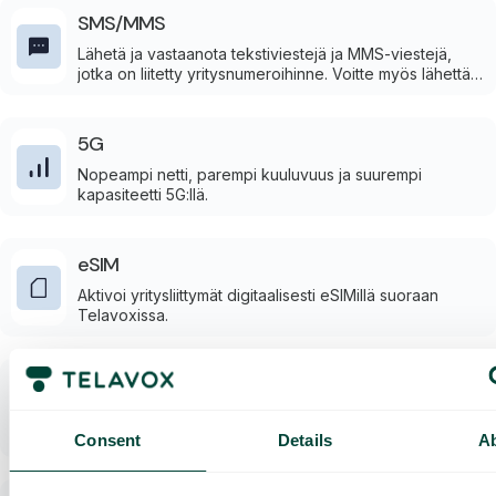
SMS/MMS
Lähetä ja vastaanota tekstiviestejä ja MMS-viestejä,
jotka on liitetty yritysnumeroihinne. Voitte myös lähettää
vastaamattomia tekstiviestejä suoraan tietokoneelta
Telavox-sovelluksessa.
5G
Nopeampi netti, parempi kuuluvuus ja suurempi
kapasiteetti 5G:llä.
eSIM
Aktivoi yritysliittymät digitaalisesti eSIMillä suoraan
Telavoxissa.
Kaksoiskortti
Kaksoiskortti on matkapuhelinliittymään liitetty
ylimääräinen SIM-kortti. Sama numero, surffausmäärä ja
Consent
Details
A
ehdot.