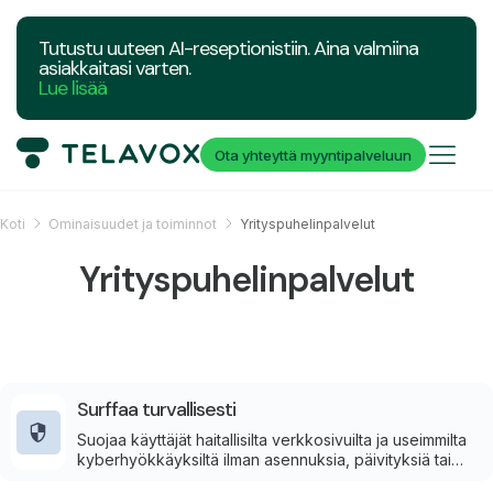
Tutustu uuteen AI-reseptionistiin. Aina valmiina
asiakkaitasi varten.
Lue lisää
Ota yhteyttä myyntipalveluun
Koti
Ominaisuudet ja toiminnot
Yrityspuhelinpalvelut
Yrityspuhelinpalvelut
Surffaa turvallisesti
Suojaa käyttäjät haitallisilta verkkosivuilta ja useimmilta
kyberhyökkäyksiltä ilman asennuksia, päivityksiä tai
ylimääräistä laitteistoa. Surffaa turvallisesti suodattaa