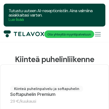
Tutustu uuteen AI-reseptionistiin. Aina valmiina
asiakkaitasi varten.
Lue lisää
Ota yhteyttä myyntipalveluun
Kiinteä puhelinliikenne
Kiinteä puhelinpalvelu ja softapuhelin
Softapuhelin Premium
29
€
/kuukausi