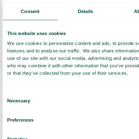
Puhelinvaihde älykkäillä toiminnoilla
Consent
Details
A
Ilmaiset puhelut yrityksen sisällä maailmanlaajuisesti*
Sovellus mobiilissa, työpöydällä ja Teamsissa
This website uses cookies
AI Assist (500 min)
We use cookies to personalise content and ads, to provide s
features and to analyse our traffic. We also share informatio
Kaikki mukana
use of our site with our social media, advertising and analyti
who may combine it with other information that you’ve provi
or that they’ve collected from your use of their services.
Pyydä
Consent
räätälöity
Necessary
Selection
esittely ja
tarjous
Preferences
Palveluidemme esittely
Räätälöity tarjous sinun