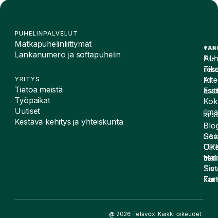
PUHELINPALVELUT
Matkapuhelinliittymät
VAI
TEK
Lankanumero ja softapuhelin
Puh
AI-
Tike
rese
Inte
AI-
YRITYS
Tietoa meistä
Esit
assi
Työpaikat
Kok
Uutiset
ilma
RES
Kestävä kehitys ja yhteiskunta
Blog
Sov
LIS
UK
Oike
Häir
tied
Siv
Tiet
kart
Tur
@ 2026 Telavox. Kaikki oikeudet