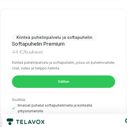
Kiinteä puhelinpalvelu ja softapuhelin
Softapuhelin Premium
44
€
/kuukausi
Kiinteä puhelinpalvelu ja softapuhelin, jossa on puhelinvaihde,
chat, video ja helppo hallinta.
Valitse
Sisältää:
Ilmaiset puhelut softapuhelimella ja kiinteällä
yritysnumerolla
Hallintaportaali tilausten hallintaa varten