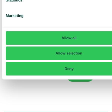
Statistics
yrityksellesi
Tutustu eri käyttötapoihin
Marketing
Perustuu 430 arvosteluun
Allow all
Olen lukenut Telavoxin
tietosuojailmoituksen
ja
hyväksyn sen ehdot.
Allow selection
Suostun vastaanottamaan
markkinointia ja päivityksiä
Telavoxilta.
Deny
Lähetä