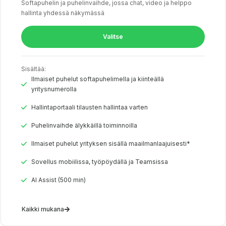
Softapuhelin ja puhelinvaihde, jossa chat, video ja helppo
hallinta yhdessä näkymässä
Valitse
Sisältää:
Ilmaiset puhelut softapuhelimella ja kiinteällä
yritysnumerolla
Hallintaportaali tilausten hallintaa varten
Puhelinvaihde älykkäillä toiminnoilla
Ilmaiset puhelut yrityksen sisällä maailmanlaajuisesti*
Sovellus mobiilissa, työpöydällä ja Teamsissa
AI Assist (500 min)
Kaikki mukana