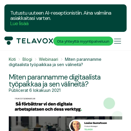
Tutustu uuteen AI-reseptionistiin. Aina valmiina
asiakkaitasi varten.
Lue lisää
Ota yhteyttä myyntipalveluun
Koti
Blogi
Webinaari
Miten parannamme
digitaalista työpaikkaa ja sen välineitä?
Miten parannamme digitaalista
työpaikkaa ja sen välineitä?
Publicerat
6 lokakuun 2021