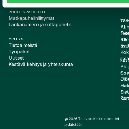
PUHELINPALVELUT
Matkapuhelinliittymät
VAI
TEK
Lankanumero ja softapuhelin
Puh
AI-
Tike
rese
Inte
AI-
YRITYS
Tietoa meistä
Esit
assi
Työpaikat
Kok
Uutiset
ilma
RES
Kestävä kehitys ja yhteiskunta
Blog
Sov
LIS
UK
Oike
Häir
tied
Siv
Tiet
kart
Tur
@ 2026 Telavox. Kaikki oikeudet
pidätetään.