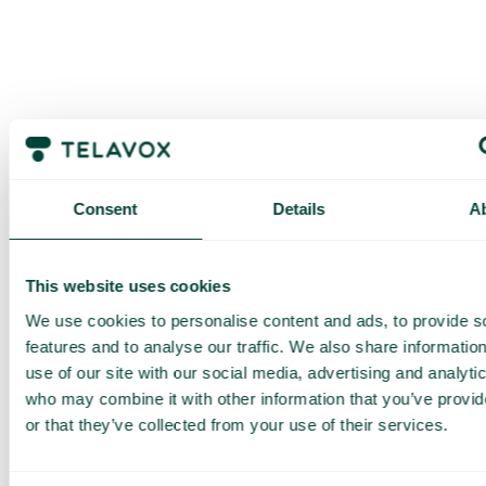
Consent
Details
A
Pyydä
This website uses cookies
räätälöity
We use cookies to personalise content and ads, to provide s
esittely ja
features and to analyse our traffic. We also share informatio
use of our site with our social media, advertising and analyti
tarjous
who may combine it with other information that you’ve provi
Palveluidemme esittely
or that they’ve collected from your use of their services.
Räätälöity tarjous sinun
yrityksellesi