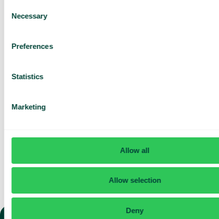
Tutustu eri käyttötapoihin
Consent
Necessary
Selection
Perustuu 430 arvosteluun
Preferences
Statistics
Olen lukenut Telavoxin
tietosuojailmoituksen
ja
hyväksyn sen ehdot.
Suostun vastaanottamaan
Marketing
markkinointia ja päivityksiä
Telavoxilta.
Lähetä
Allow all
Allow selection
Deny