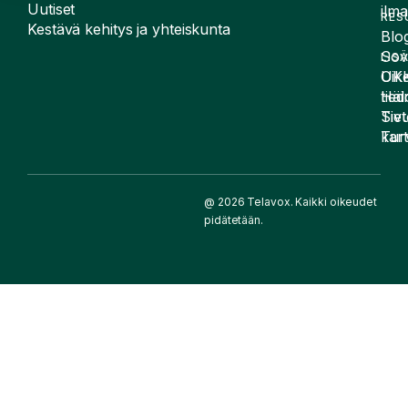
Uutiset
ilma
RES
Kestävä kehitys ja yhteiskunta
Blog
Sov
LIS
UK
Oike
Häir
tied
Siv
Tiet
kart
Tur
@ 2026 Telavox. Kaikki oikeudet
pidätetään.