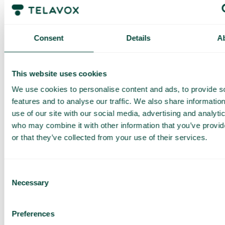
Pyydä
Consent
Details
A
räätälöity
esittely ja
This website uses cookies
tarjous
We use cookies to personalise content and ads, to provide s
Palveluidemme esittely
features and to analyse our traffic. We also share informatio
Räätälöity tarjous sinun
use of our site with our social media, advertising and analyti
yrityksellesi
who may combine it with other information that you’ve provi
Tutustu eri käyttötapoihin
or that they’ve collected from your use of their services.
Perustuu 430 arvosteluun
Consent
Necessary
Selection
Olen lukenut Telavoxin
Preferences
tietosuojailmoituksen
ja
hyväksyn sen ehdot.