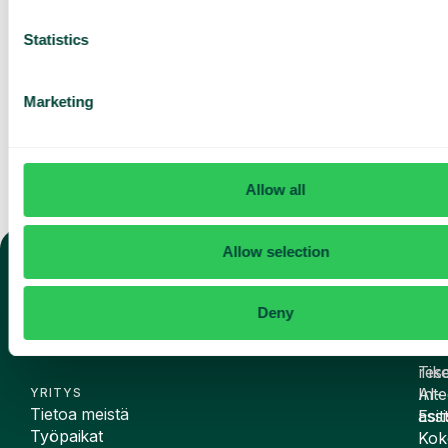
Suostun vastaanottamaan
markkinointia ja päivityksiä
Statistics
Telavoxilta.
Lähetä
Marketing
Allow all
Allow selection
PUHELINPALVELUT
Deny
Matkapuhelinliittymät
VAI
TEK
Lankanumero ja softapuhelin
Puh
AI-
Tike
rese
Inte
AI-
YRITYS
Tietoa meistä
Esit
assi
Työpaikat
Kok