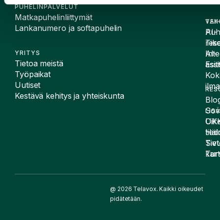
PUHELINPALVELUT
Matkapuhelinliittymät
VAI
TEK
Lankanumero ja softapuhelin
Puh
AI-
Tike
rese
Inte
AI-
YRITYS
Tietoa meistä
Esit
assi
Työpaikat
Kok
Uutiset
ilma
RES
Kestävä kehitys ja yhteiskunta
Blog
Sov
LIS
UK
Oike
Häir
tied
Siv
Tiet
kart
Tur
@ 2026 Telavox. Kaikki oikeudet
pidätetään.