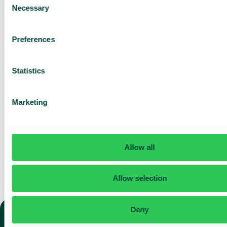
Necessary
Selection
Perustuu 430 arvosteluun
Preferences
Olen lukenut Telavoxin
Statistics
tietosuojailmoituksen
ja
hyväksyn sen ehdot.
Suostun vastaanottamaan
markkinointia ja päivityksiä
Marketing
Telavoxilta.
Lähetä
Allow all
Allow selection
Deny