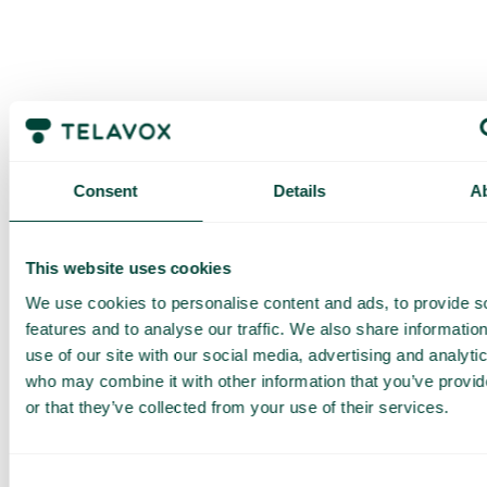
Consent
Details
A
Pyydä
This website uses cookies
räätälöity
We use cookies to personalise content and ads, to provide s
esittely ja
features and to analyse our traffic. We also share informatio
tarjous
use of our site with our social media, advertising and analyti
who may combine it with other information that you’ve provi
Palveluidemme esittely
or that they’ve collected from your use of their services.
Räätälöity tarjous sinun
yrityksellesi
Tutustu eri käyttötapoihin
Consent