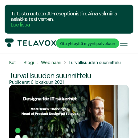
Tutustu uuteen AI-reseptionistiin. Aina valmiina
asiakkaitasi varten.
Lue lisää
Ota yhteyttä myyntipalveluun
Koti
Blogi
Webinaari
Turvallisuuden suunnittelu
Turvallisuuden suunnittelu
Publicerat
6 lokakuun 2021