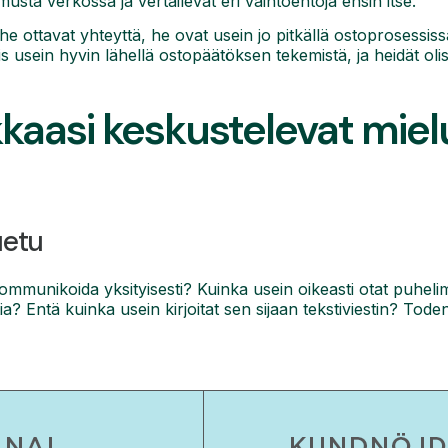
kimusta verkossa ja vertailevat eri vaihtoehtoja ensin itse.
 he ottavat yhteyttä, he ovat usein jo pitkällä ostoprosessis
is usein hyvin lähellä ostopäätöksen tekemistä, ja heidät olisi
kkaasi keskustelevat miel
uetu
ommunikoida yksityisesti? Kuinka usein oikeasti otat puhelime
stia? Entä kuinka usein kirjoitat sen sijaan tekstiviestin? To