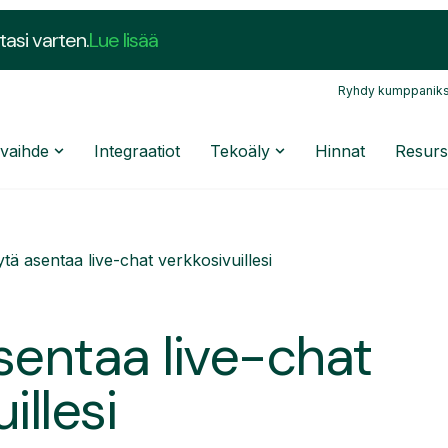
tasi varten.
Lue lisää
Ryhdy kumppaniks
nvaihde
Integraatiot
Tekoäly
Hinnat
Resurs
tä asentaa live-chat verkkosivuillesi
sentaa live-chat
illesi