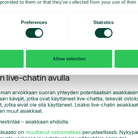
 provided to them or that they’ve collected from your use of their
Preferences
Statistics
kun joku ilmaisee kiinnostuksensa tuotteeseesi verkossa, sin
si minuuttia, mahdollisuutesi päästä läpi heikkenevät huomatta
n nopeasti? Se tarkoittaa, että kaikki resurssit, jotka olet kä
Allow selection
 live-chatin avulla
man arvokkaan suoran yhteyden potentiaalisiin asiakkaisiin,
n kävijät, jotka ovat käyttäneet live-chattia, tekevät ostok
 jotka eivät ole sitä käyttäneet. Lisäksi live-chatin asiakka
in muut asiakkaat.
viestintää – asiakkaan ehdoilla.
alisaatio on
muuttanut ostosmatkaa
perusteellisesti. Nykypäi