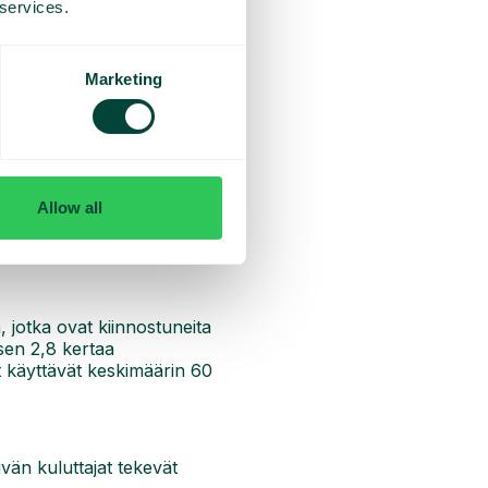
 services.
Marketing
ulla on
viisi minuuttia
aikaa
vasti. Ja mitä tarkoittaa, jos
yttänyt kävijän saamiseksi
Allow all
 jotka ovat kiinnostuneita
sen 2,8 kertaa
at käyttävät keskimäärin 60
vän kuluttajat tekevät