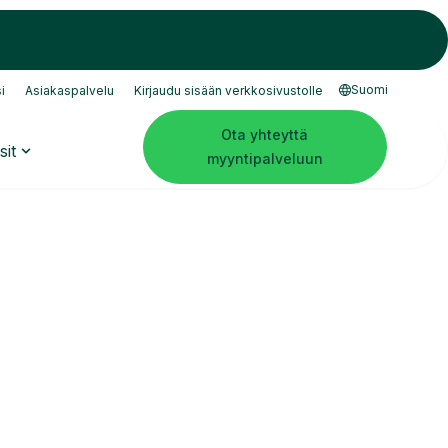
Suomi
i
Asiakaspalvelu
Kirjaudu sisään verkkosivustolle
Ota yhteyttä
sit
myyntipalveluun