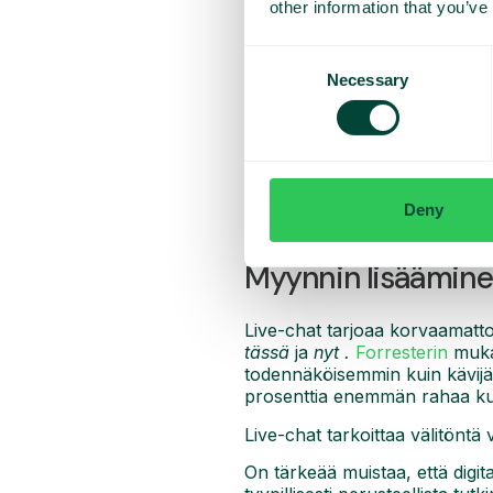
other information that you’ve
Consent
Necessary
Selection
Tutkimukset osoittavat, että 
luoda kontakti.
Jos vastauksesi kestää yli vii
kävijä poistuu sivustoltasi liia
Deny
sinne, menivät hukkaan.
Myynnin lisääminen
Live-chat tarjoaa korvaamatto
tässä
ja
nyt
.
Forresterin
mukaa
todennäköisemmin kuin kävijät,
prosenttia enemmän rahaa ku
Live-chat tarkoittaa välitöntä 
On tärkeää muistaa, että digit