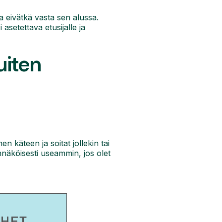
sa eivätkä vasta sen alussa.
 asetettava etusijalle ja
uiten
n käteen ja soitat jollekin tai
dennäköisesti useammin, jos olet