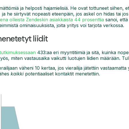
ttömiä ja helposti hajamielisiä. He ovat tottuneet siihen, et
 ja he siirtyvät nopeasti eteenpäin, jos askel on hidas tai jo
na olleista Zendeskin asiakkaista 44 prosenttia
sanoi, että
eimmistä ominaisuuksista, joita yritys voi tarjota verkossa.
enetetyt liidit
 tutkimuksessaan
433:aa eri myyntitiimiä ja sitä, kuinka nope
yös, miten vastausaika vaikutti luotujen liidien määrään. T
ilijaan väheni 10 kertaa, jos vierailija jätettiin vastaamatta y
 lähes
kaikki
potentiaaliset kontaktit menetettiin.