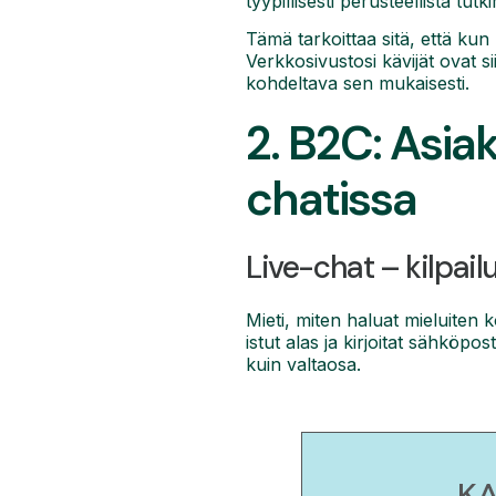
tyypillisesti perusteellista tut
Tämä tarkoittaa sitä, että kun
Verkkosivustosi kävijät ovat si
kohdeltava sen mukaisesti.
2. B2C: Asia
chatissa
Live-chat – kilpail
Mieti, miten haluat mieluiten k
istut alas ja kirjoitat sähköpo
kuin valtaosa.