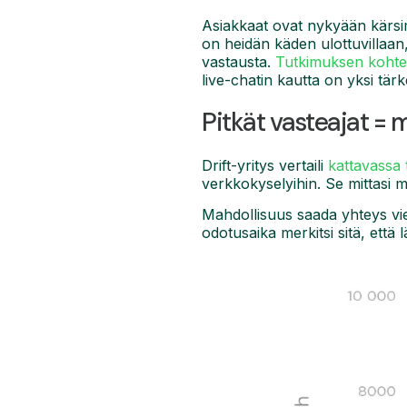
Asiakkaat ovat nykyään kärsimä
on heidän käden ulottuvillaan,
vastausta.
Tutkimuksen kohtee
live-chatin kautta on yksi tärk
Pitkät vasteajat = m
Drift-yritys vertaili
kattavassa
verkkokyselyihin. Se mittasi m
Mahdollisuus saada yhteys viera
odotusaika merkitsi sitä, että