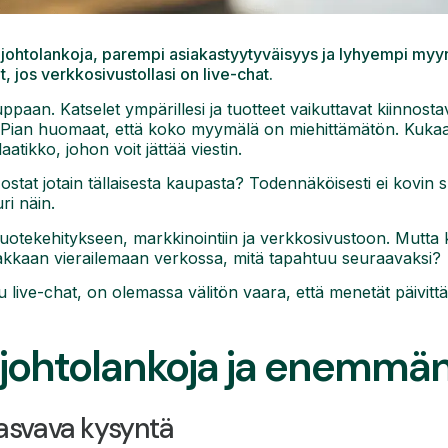
ohtolankoja, parempi asiakastyytyväisyys ja lyhyempi myyn
at, jos verkkosivustollasi on live-chat.
uppaan. Katselet ympärillesi ja tuotteet vaikuttavat kiinnostav
. Pian huomaat, että koko myymälä on miehittämätön. Kukaan
atikko, johon voit jättää viestin.
tat jotain tällaisesta kaupasta? Todennäköisesti ei kovin suu
ri näin.
tuotekehitykseen, markkinointiin ja verkkosivustoon. Mutta 
iakkaan vierailemaan verkossa, mitä tapahtuu seuraavaksi?
 live-chat, on olemassa välitön vaara, että menetät päivittä
johtolankoja ja enemmä
asvava kysyntä