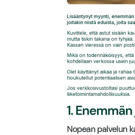
Lisääntynyt myynti, enemmän j
joitakin niistä eduista, joita sa
Kuvittele, että astut sisään ka
mutta tiskin takana on tyhjää
Kassan vieressä on vain postila
Mikä on todennäköisyys, että os
kohdellaan verkossa usein juu
Olet käyttänyt aikaa ja rahaa 
houkutellut potentiaalisen as
Jos verkkosivustoltasi puuttuu
liiketoimintamahdollisuuksia.
1. Enemmän 
Nopean palvelun k