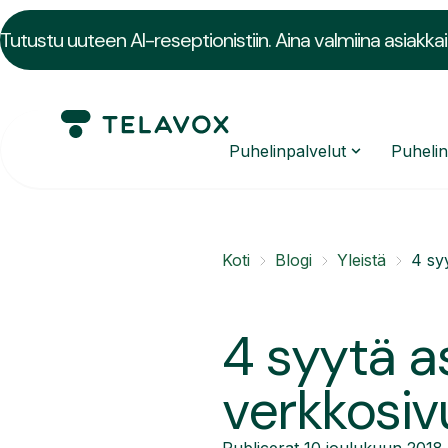
Tutustu uuteen AI-reseptionistiin. Aina valmiina asiakkai
Puhelinpalvelut
Puheli
Koti
Blogi
Yleistä
4 syy
4 syytä a
verkkosivu