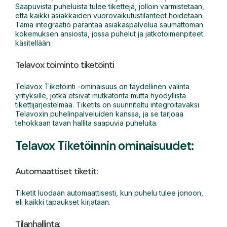
Saapuvista puheluista tulee tikettejä, jolloin varmistetaan,
että kaikki asiakkaiden vuorovaikutustilanteet hoidetaan.
Tämä integraatio parantaa asiakaspalvelua saumattoman
kokemuksen ansiosta, jossa puhelut ja jatkotoimenpiteet
käsitellään.
Telavox toiminto tiketöinti
Telavox Tiketöinti -ominaisuus on täydellinen valinta
yrityksille, jotka etsivät mutkatonta mutta hyödyllistä
tikettijärjestelmää. Tiketits on suunniteltu integroitavaksi
Telavoxin puhelinpalveluiden kanssa, ja se tarjoaa
tehokkaan tavan hallita saapuvia puheluita.
Telavox Tiketöinnin ominaisuudet:
Automaattiset tiketit:
Tiketit luodaan automaattisesti, kun puhelu tulee jonoon,
eli kaikki tapaukset kirjataan.
Tilanhallinta
: