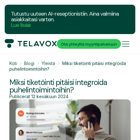
Tutustu uuteen AI-reseptionistiin. Aina valmiina
asiakkaitasi varten.
Lue lisää
Ota yhteyttä myyntipalveluun
Koti
Blogi
Yleistä
Miksi tiketöinti pitäisi integroida
puhelintoimintoihin?
Miksi tiketöinti pitäisi integroida
puhelintoimintoihin?
Publicerat
12 kesäkuun 2024