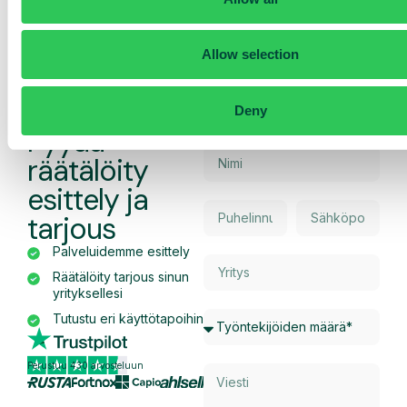
Allow selection
Deny
Pyydä
räätälöity
esittely ja
tarjous
Palveluidemme esittely
Räätälöity tarjous sinun
yrityksellesi
Tutustu eri käyttötapoihin
Perustuu 430 arvosteluun