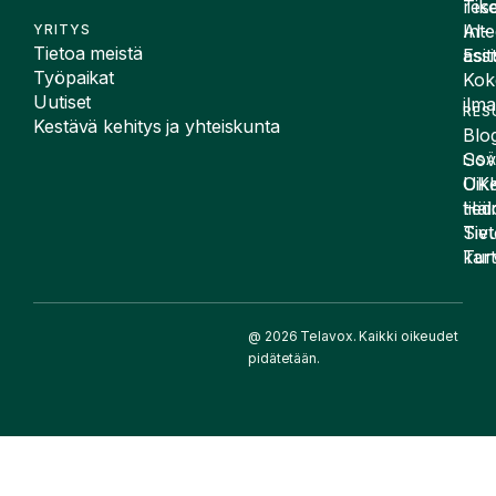
Tike
rese
Inte
AI-
YRITYS
Tietoa meistä
Esit
assi
Työpaikat
Kok
Uutiset
ilma
RES
Kestävä kehitys ja yhteiskunta
Blog
Sov
LIS
UK
Oike
Häir
tied
Siv
Tiet
kart
Tur
@ 2026 Telavox. Kaikki oikeudet
pidätetään.