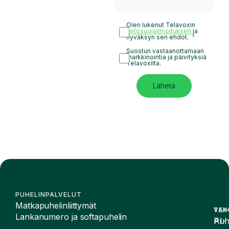
Olen lukenut Telavoxin
tietosuojailmoituksen
ja
hyväksyn sen ehdot.
Suostun vastaanottamaan
markkinointia ja päivityksiä
Telavoxilta.
Lähetä
PUHELINPALVELUT
Matkapuhelinliittymät
VAI
TEK
Lankanumero ja softapuhelin
Puh
AI-