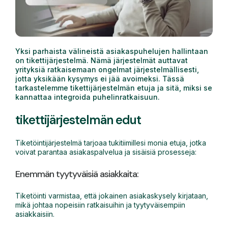
Yksi parhaista välineistä asiakaspuhelujen hallintaan
on tikettijärjestelmä. Nämä järjestelmät auttavat
yrityksiä ratkaisemaan ongelmat järjestelmällisesti,
jotta yksikään kysymys ei jää avoimeksi. Tässä
tarkastelemme tikettijärjestelmän etuja ja sitä, miksi se
kannattaa integroida puhelinratkaisuun.
tikettijärjestelmän edut
Tiketöintijärjestelmä tarjoaa tukitiimillesi monia etuja, jotka
voivat parantaa asiakaspalvelua ja sisäisiä prosesseja:
Enemmän tyytyväisiä asiakkaita:
Tiketöinti varmistaa, että jokainen asiakaskysely kirjataan,
mikä johtaa nopeisiin ratkaisuihin ja tyytyväisempiin
asiakkaisiin.