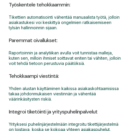
Työskentele tehokkaammin:
Tikettien automatisointi vähentää manuaalista työtä, jolloin
asiakastukesi voi keskittyä ongelmien ratkaisemiseen
tylsän hallinnoinnin sijaan.
Paremmat oivallukset:
Raportoinnin ja analytiikan avulla voit tunnistaa malleja,
kuten sen, milloin ihmiset soittavat eniten tai vähiten, jolloin
voit tehdä tietoon perustuvia päätöksiä.
Tehokkaampi viestintä:
Yhden alustan käyttäminen kaikissa asiakaskohtaamisissa
takaa johdonmukaisen viestinnän ja vähentää
väärinkäsitysten riskiä.
Integroi tiketöinti ja yrityspuhelinpalvelut
Yrityksesi puhelinjärjestelmään integroitu tikettijärjestelmä
on loistava, koska se kokoaa yhteen asiakaspuhelut.