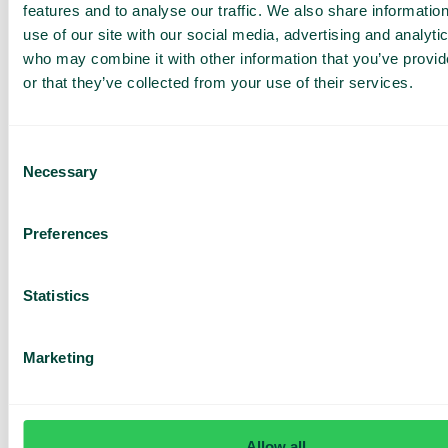
(lisämaksuja veloitetaan).
features and to analyse our traffic. We also share informatio
use of our site with our social media, advertising and analyti
Historia:
who may combine it with other information that you’ve provi
or that they’ve collected from your use of their services.
Katso aiempia vuorovaikutustilanteita nähdäksesi
tapauksen asiayhteyden.
Nimeä kollega:
Consent
Necessary
Selection
Merkitse kollegat tikettiin, jotta saat tarvittaessa apua.
Telavox Tiketöinti -toiminnallisuuden avulla yritykset voivat
Preferences
tarjota parempaa asiakaspalvelua. Tämä ratkaisu sopii
yrityksille, jotka tarvitsevat suoraviivaisen ja helposti
käyttöön otettavan asianhallintajärjestelmän.
Statistics
Tiivistelmä
Marketing
Olitpa sitten pienyritys tai maailmanlaajuinen yritys, oikean
tiketöintijärjestelmän valinta voi vaikuttaa asiakaspalveluun
ja tehokkuuteen. Telavox Tiketöinti -toiminnallisuus tarjoaa
vankan, integroidun ratkaisun, joka yksinkertaistaa
tiketöintiä ja johtaa tyytyväisempiin asiakkaisiin.
Allow all