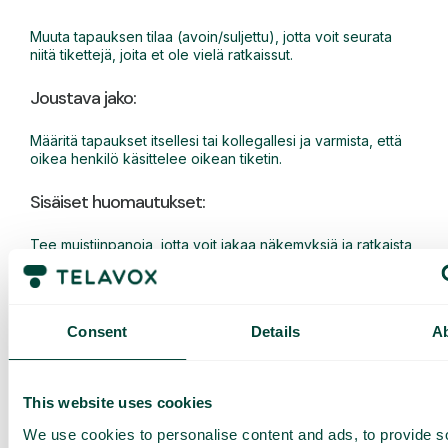
Muuta tapauksen tilaa (avoin/suljettu), jotta voit seurata
niitä tikettejä, joita et ole vielä ratkaissut.
Joustava jako:
Määritä tapaukset itsellesi tai kollegallesi ja varmista, että
oikea henkilö käsittelee oikean tiketin.
Sisäiset huomautukset:
Tee muistiinpanoja, jotta voit jakaa näkemyksiä ja ratkaista
ongelmia nopeammin.
Toimintaloki:
Consent
Details
A
Seuraa kaikkia tiketöintiin liittyviä toimia.
SMS-vastaukset:
This website uses cookies
We use cookies to personalise content and ads, to provide s
Vastaa matkapuhelinkäyttäjille lähettämällä tekstiviesti