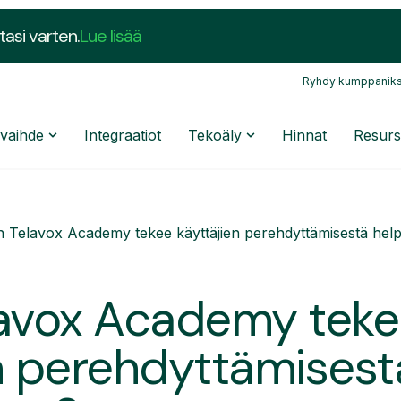
tasi varten.
Lue lisää
Ryhdy kumppaniks
nvaihde
Integraatiot
Tekoäly
Hinnat
Resurs
n Telavox Academy tekee käyttäjien perehdyttämisestä help
lavox Academy tek
n perehdyttämises