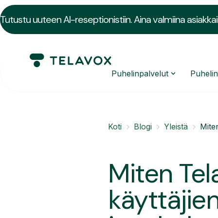
Tutustu uuteen AI-reseptionistiin. Aina valmiina asiakkai
Puhelinpalvelut
Puheli
Koti
Blogi
Yleistä
Mite
Miten Te
käyttäjie