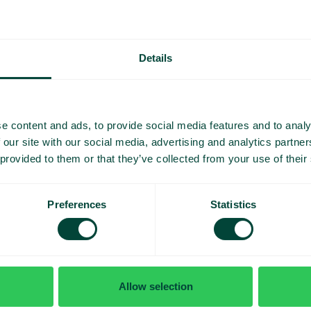
äiset kurssit, jotka halusimme tarjota asiakkaillemme ja 
ta materiaalia ja varmistamme, että päivitämme sisältöä ain
isäsisällöstä uusia ominaisuuksia ja päivityksiä varten. Ha
 jatkuvaan oppimiseen!”
Details
t Telavox Academyyn
x Academy on helposti saatavilla. Se on ilmainen niille, jotka
e content and ads, to provide social media features and to analy
 voivat ottaa yhteyttä Telavoxin yhteyshenkilöönsä, joka hu
 our site with our social media, advertising and analytics partn
ä Akatemiaan.
 provided to them or that they’ve collected from your use of their
 on ollut pitkä ja opettavainen prosessi. Haluan kiittää kaikk
ään Telavox Academysta sen, mikä se nyt on. Haluamme a
ttää Linda Heiskanen.
Preferences
Statistics
Allow selection