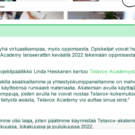
ä virtuaalisempaa, myös oppimisesta. Opiskelijat voivat hel
x Academy lanseerattiin keväällä 2022 tekemään oppimisest
ojektipäällikkö Linda Heiskanen kertoo
Telavox Academyst
ikilla asiakkaillamme ja yhteistyökumppaneillamme on mahdo
käyttöönsä runsaasti materiaalia. Akatemian avulla käyttäjä
 temppuja, joiden avulla he voivat nostaa Telavox-kokemuks
n tietystä asiasta, Telavox Academy voi auttaa sinua siinä.”
amme olisi laaja, joten päätimme käynnistää Telavox-akatemi
äkuussa, lokakuussa ja joulukuussa 2022.