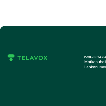
PUHELINPALVE
Matkapuhelin
Lankanumero