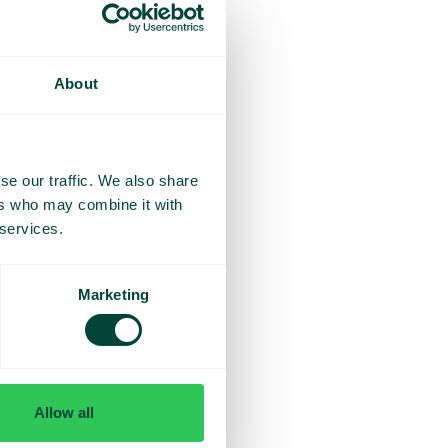
kumppaneillemme. Nyt
a tarvittaessa.
luamme antaa asiakkaille ja
About
 ovat jo Telavoxin asiakkaita.
se our traffic. We also share
olehtii uusien käyttäjien
ers who may combine it with
 services.
ia asiantuntijoita ja niitä,
ntaa wow-kokemuksen
Marketing
Allow all