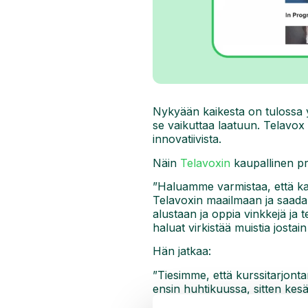
Nykyään kaikesta on tulossa yh
se vaikuttaa laatuun. Telavo
innovatiivista.
Näin
Telavoxin
kaupallinen pr
”Haluamme varmistaa, että ka
Telavoxin maailmaan ja saada 
alustaan ja oppia vinkkejä ja
haluat virkistää muistia jostai
Hän jatkaa:
”Tiesimme, että kurssitarjont
ensin huhtikuussa, sitten kes