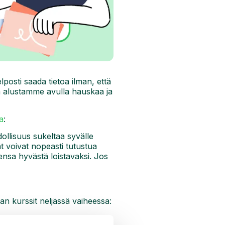
posti saada tietoa ilman, että
a alustamme avulla hauskaa ja
a
:
llisuus sukeltaa syvälle
t voivat nopeasti tutustua
ensa hyvästä loistavaksi. Jos
an kurssit neljässä vaiheessa: