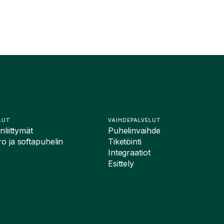
LUT
VAIHDEPALVELUT
liittymät
Puhelinvaihde
 ja softapuhelin
Tiketöinti
Integraatiot
Esittely