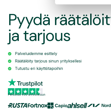
Pyydä räätälöit
ja tarjous
Palveluidemme esittely
Räätälöity tarjous sinun yrityksellesi
Tutustu eri käyttötapoihin
Perustuu 430 arvosteluun