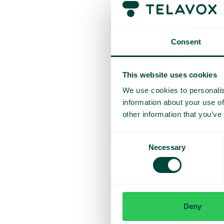
Olemme nyt julkaisseet ensimm
seuraamme tarkkaan tähänastis
Tarkastelemme myös pyyntöjä l
kumppaneille mahdollisuuden
Consent
Miten pääse
This website uses cookies
Meille oli tärkeää, että Telavo
We use cookies to personalis
Alkuun pääsemiseksi asiakkaat
information about your use of
käyttöönotosta ja lisäämisest
other information that you’ve
”Telavox Academyn kehittäminen
jotka auttoivat meitä tekem
Consent
mahdollisimman monelle”, pää
Necessary
Selection
Deny