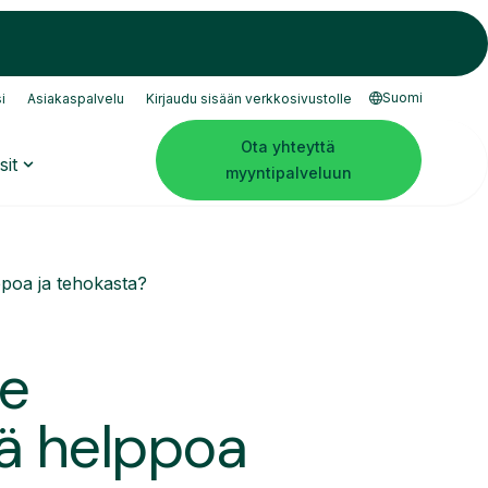
Suomi
i
Asiakaspalvelu
Kirjaudu sisään verkkosivustolle
Ota yhteyttä
sit
myyntipalveluun
poa ja tehokasta?
ee
tä helppoa