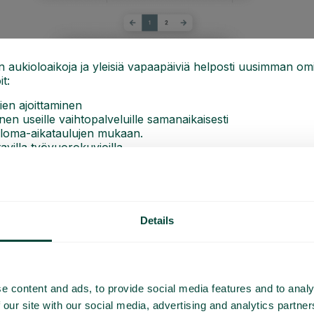
een aukioloaikoja ja yleisiä vapaapäiviä helposti uusimman o
t:
ien ajoittaminen
n useille vaihtopalveluille samanaikaisesti
t loma-aikataulujen mukaan.
tavilla työvuorokuvioilla
litseminen muutamalla napsautuksella
ioloaikojen hallintaa.
tä
Details
e content and ads, to provide social media features and to analy
 our site with our social media, advertising and analytics partn