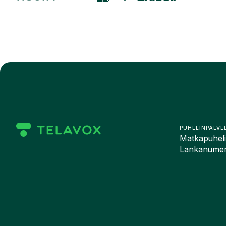
PUHELINPALVE
Matkapuhelin
Lankanumero