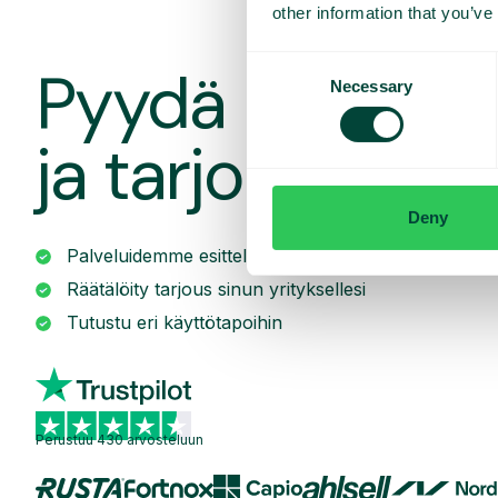
other information that you’ve
Consent
Pyydä räätälöit
Necessary
Selection
ja tarjous
Deny
Palveluidemme esittely
Räätälöity tarjous sinun yrityksellesi
Tutustu eri käyttötapoihin
Perustuu 430 arvosteluun