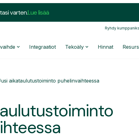
tasi varten.
Lue lisää
Ryhdy kumppaniks
nvaihde
Integraatiot
Tekoäly
Hinnat
Resurs
usi aikataulutustoiminto puhelinvaihteessa
taulutustoiminto
ihteessa