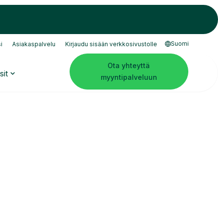
Suomi
i
Asiakaspalvelu
Kirjaudu sisään verkkosivustolle
Ota yhteyttä
sit
myyntipalveluun