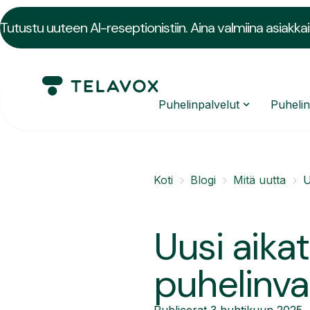
Tutustu uuteen AI-reseptionistiin. Aina valmiina asiakkai
Puhelinpalvelut
Puheli
Koti
Blogi
Mitä uutta
U
Uusi aika
puhelinva