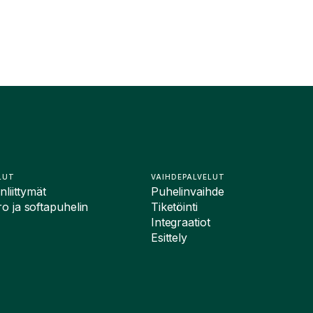
LUT
VAIHDEPALVELUT
liittymät
Puhelinvaihde
 ja softapuhelin
Tiketöinti
Integraatiot
Esittely