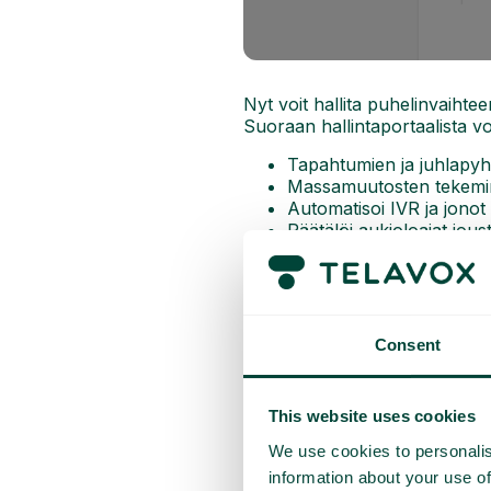
Nyt voit hallita puhelinvaiht
Suoraan hallintaportaalista voi
Tapahtumien ja juhlapyh
Massamuutosten tekemine
Automatisoi IVR ja jono
Räätälöi aukioloajat jous
Maakohtaisten lomien va
Tämä ominaisuus helpottaa auk
Lue lisää ominaisuudesta tääl
Consent
This website uses cookies
We use cookies to personalis
information about your use of