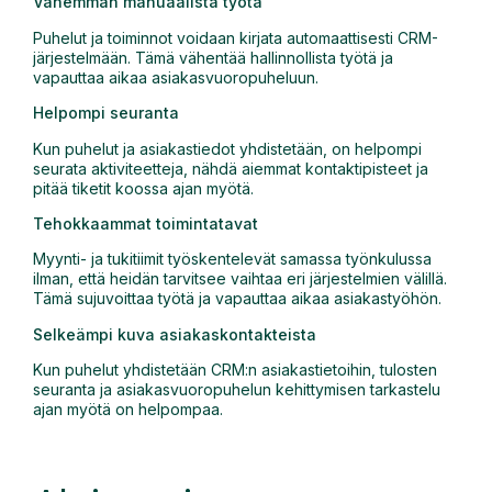
Vähemmän manuaalista työtä
Puhelut ja toiminnot voidaan kirjata automaattisesti CRM-
järjestelmään. Tämä vähentää hallinnollista työtä ja
vapauttaa aikaa asiakasvuoropuheluun.
Helpompi seuranta
Kun puhelut ja asiakastiedot yhdistetään, on helpompi
seurata aktiviteetteja, nähdä aiemmat kontaktipisteet ja
pitää tiketit koossa ajan myötä.
Tehokkaammat toimintatavat
Myynti- ja tukitiimit työskentelevät samassa työnkulussa
ilman, että heidän tarvitsee vaihtaa eri järjestelmien välillä.
Tämä sujuvoittaa työtä ja vapauttaa aikaa asiakastyöhön.
Selkeämpi kuva asiakaskontakteista
Kun puhelut yhdistetään CRM:n asiakastietoihin, tulosten
seuranta ja asiakasvuoropuhelun kehittymisen tarkastelu
ajan myötä on helpompaa.