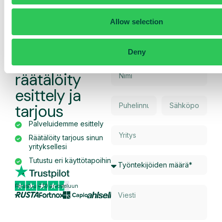
Allow selection
Deny
Pyydä
räätälöity
esittely ja
tarjous
Palveluidemme esittely
Räätälöity tarjous sinun
yrityksellesi
Tutustu eri käyttötapoihin
Perustuu 430 arvosteluun