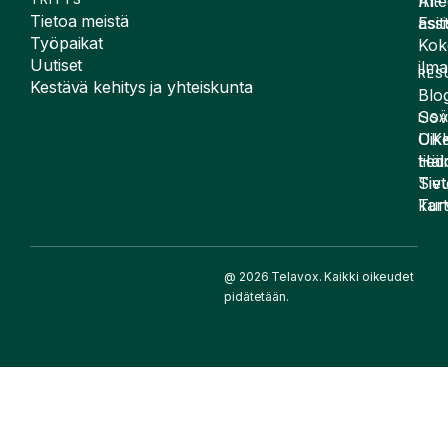
Inte
AI-
Tietoa meistä
Esit
assi
Työpaikat
Kok
Uutiset
ilma
RES
Kestävä kehitys ja yhteiskunta
Blog
Sov
LIS
UK
Oike
Häir
tied
Siv
Tiet
kart
Tur
@ 2026 Telavox. Kaikki oikeudet
pidätetään.