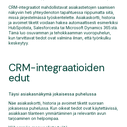
CRM-integraatiot mahdollistavat asiakastietojen saamisen
näkyviin heti yhteydenoton tapahtuessa riippumatta siitä,
missä järjestelmässä työskentelette. Asiakaskortti, historia
ja avoimet tiketit voidaan hakea automaattisesti esimerkiksi
HubSpotista, Salesforcesta tai Microsoft Dynamics 365:stä.
Tämä luo osuvamman ja tehokkaamman vuoropuhelun,
kun tarvittavat tiedot ovat valmiina ilman, että työnkulku
keskeytyy.
CRM-integraatioiden
edut
Täysi asiakasnäkymä jokaisessa puhelussa
Näe asiakaskortti, historia ja avoimet tiketit suoraan
jokaisessa puhelussa. Kun oikeat tiedot ovat käytettävissä,
asiakkaan tilanteen ymmärtäminen ja relevantin avun
tarjoaminen on helpompaa.