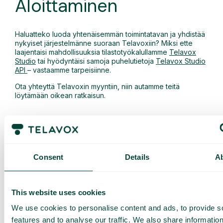
Aloittaminen
Haluatteko luoda yhtenäisemmän toimintatavan ja yhdistää
nykyiset järjestelmänne suoraan Telavoxiin? Miksi ette
laajentaisi mahdollisuuksia tilastotyökalullamme
Telavox
Studio
tai hyödyntäisi samoja puhelutietoja
Telavox Studio
API
– vastaamme tarpeisiinne.
Ota yhteyttä Telavoxin myyntiin, niin autamme teitä
löytämään oikean ratkaisun.
Muita suosittuja ominaisuuksia
Consent
Details
A
This website uses cookies
Henkilökohtaiset webhookit
We use cookies to personalise content and ads, to provide s
Anna Telavoxin puheluiden käynnistää
features and to analyse our traffic. We also share informatio