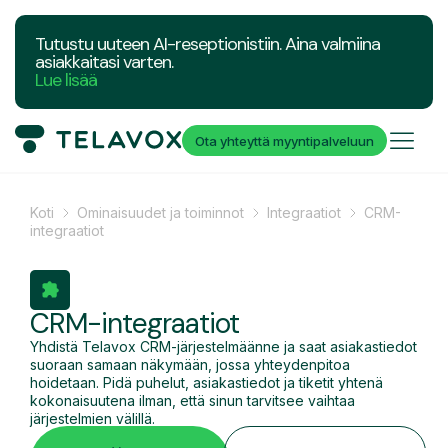
Tutustu uuteen AI-reseptionistiin. Aina valmiina
asiakkaitasi varten.
Lue lisää
Ota yhteyttä myyntipalveluun
Koti
Ominaisuudet ja toiminnot
Integraatiot
CRM-
integraatiot
CRM-integraatiot
Yhdistä Telavox CRM-järjestelmäänne ja saat asiakastiedot
suoraan samaan näkymään, jossa yhteydenpitoa
hoidetaan. Pidä puhelut, asiakastiedot ja tiketit yhtenä
kokonaisuutena ilman, että sinun tarvitsee vaihtaa
järjestelmien välillä.