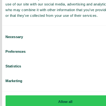
automaattisesti toimintoja muissa
use of our site with our social media, advertising and analyti
järjestelmissänne.
who may combine it with other information that you’ve provi
or that they’ve collected from your use of their services.
Consent
Necessary
Selection
Yhteystietojen haku
Asiakastietojen automaattinen haku CRM-
järjestelmästänne suoraan Telavoxiin. Kaikki
Preferences
tiedot koottuna ja valmiina saapuvien puheluiden
yhteydessä.
Statistics
Marketing
PowerBI-integraatio
Hanki selkeämpi kuva puhelutiedoista Telavoxin
Power BI -integraation avulla. Visualisoi tilastoja ja
Allow all
tee päätöksiä entistä datavetoisemmin.