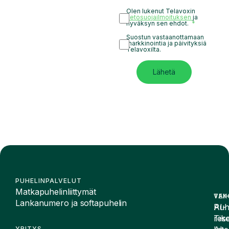
Olen lukenut Telavoxin
tietosuojailmoituksen
ja
hyväksyn sen ehdot.
Suostun vastaanottamaan
markkinointia ja päivityksiä
Telavoxilta.
Lähetä
PUHELINPALVELUT
Matkapuhelinliittymät
VAI
TEK
Lankanumero ja softapuhelin
Puh
AI-
Tike
rese
YRITYS