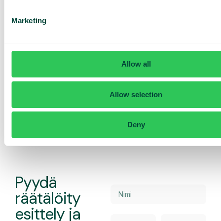
Marketing
Allow all
Soittajan tunnus
Tunnista saapuvat puhelut ulkoisten
numerorekisterien avulla ja valitse, minkä
Allow selection
numeron haluatte näyttää ulospäin.
Deny
Pyydä
räätälöity
esittely ja