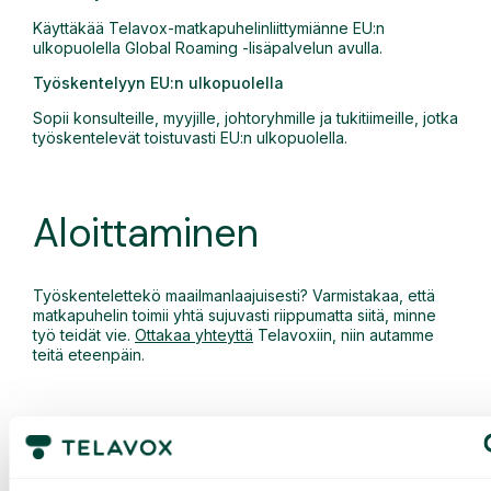
Käyttäkää Telavox-matkapuhelinliittymiänne EU:n
ulkopuolella Global Roaming -lisäpalvelun avulla.
Työskentelyyn EU:n ulkopuolella
Sopii konsulteille, myyjille, johtoryhmille ja tukitiimeille, jotka
työskentelevät toistuvasti EU:n ulkopuolella.
Aloittaminen
Työskentelettekö maailmanlaajuisesti? Varmistakaa, että
matkapuhelin toimii yhtä sujuvasti riippumatta siitä, minne
työ teidät vie.
Ottakaa yhteyttä
Telavoxiin, niin autamme
teitä eteenpäin.
Muita suosittuja ominaisuuksia