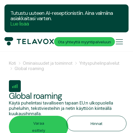
Tutustu uuteen AI-reseptionistiin. Aina valmiina
asiakkaitasi varten.
Lue lisää
Ota yhteyttä myyntipalveluun
Koti
Ominaisuudet ja toiminnot
Yrityspuhelinpalvelut
Global roaming
Global roaming
Käytä puhelintasi tavalliseen tapaan EU:n ulkopuolella
puheluihin, tekstiviesteihin ja netin käyttöön kiinteällä
kuukausihinnalla.
Varaa
Hinnat
esittely