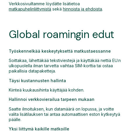
Verkkosivuiltamme löydätte lisätietoa
matkapuhelinliittymistä
sekä
hinnoista ja ehdoista
.
Global roamingin edut
Työskennelkää keskeytyksettä matkustaessanne
Soittakaa, lähettäkää tekstiviestejä ja käyttäkää nettiä EU:n
ulkopuolella ilman tarvetta vaihtaa SIM-korttia tai ostaa
paikallisia datapaketteja.
Täysi kustannusten hallinta
Kiinteä kuukausihinta käyttäjää kohden.
Hallinnoi verkkovierailua tarpeen mukaan
Saatte ilmoituksen, kun datamäärä on lopussa, ja voitte
valita lisätilauksen tai antaa automaattisen eston kytkeytyä
päälle.
Yksi liittymä kaikille matkoille