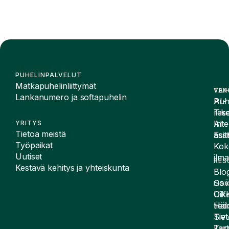
PUHELINPALVELUT
Matkapuhelinliittymät
VAI
TEK
Lankanumero ja softapuhelin
Puh
AI-
Tike
rese
Inte
AI-
YRITYS
Tietoa meistä
Esit
assi
Työpaikat
Kok
Uutiset
ilma
RES
Kestävä kehitys ja yhteiskunta
Blog
Sov
LIS
UK
Oike
Häir
tied
Siv
Tiet
kart
Tur