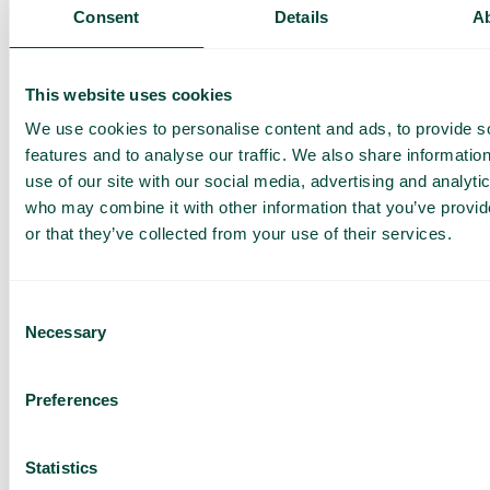
Consent
Details
A
This website uses cookies
Surffaa turvallisesti
Suojaa käyttäjät haitallisilta verkkosivuilta ja
We use cookies to personalise content and ads, to provide s
useimmilta kyberhyökkäyksiltä ilman asennuksia,
features and to analyse our traffic. We also share informatio
päivityksiä tai ylimääräistä laitteistoa. Surffaa
use of our site with our social media, advertising and analyti
turvallisesti suodattaa mobiiliverkon liikenteen ja
pysäyttää uhat jo ennen kuin ne saavuttavat
who may combine it with other information that you’ve provi
käyttäjien puhelimet.
or that they’ve collected from your use of their services.
Consent
Necessary
Selection
Klikkaa soittaaksesi
Voit soittaa suoraan numeroon napsauttamalla
Preferences
numeroa – nopeasti ja helposti.
Statistics