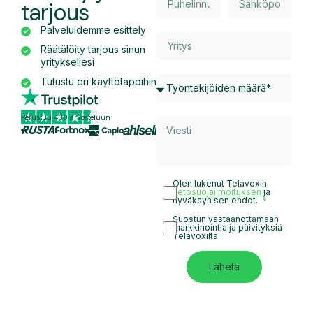
tarjous
Palveluidemme esittely
Räätälöity tarjous sinun
yrityksellesi
Tutustu eri käyttötapoihin
Perustuu 430 arvosteluun
Olen lukenut Telavoxin
tietosuojailmoituksen
ja
hyväksyn sen ehdot.
Suostun vastaanottamaan
markkinointia ja päivityksiä
Telavoxilta.
Lähetä