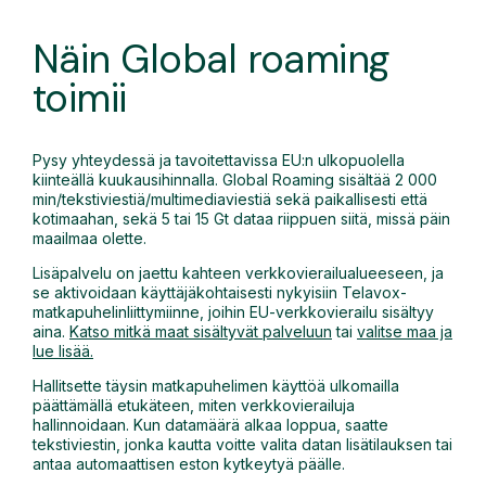
Näin Global roaming
toimii
Pysy yhteydessä ja tavoitettavissa EU:n ulkopuolella
kiinteällä kuukausihinnalla. Global Roaming sisältää 2 000
min/tekstiviestiä/multimediaviestiä sekä paikallisesti että
kotimaahan, sekä 5 tai 15 Gt dataa riippuen siitä, missä päin
maailmaa olette.
Lisäpalvelu on jaettu kahteen verkkovierailualueeseen, ja
se aktivoidaan käyttäjäkohtaisesti nykyisiin Telavox-
matkapuhelinliittymiinne, joihin EU-verkkovierailu sisältyy
aina.
Katso mitkä maat sisältyvät palveluun
tai
valitse maa ja
lue lisää.
Hallitsette täysin matkapuhelimen käyttöä ulkomailla
päättämällä etukäteen, miten verkkovierailuja
hallinnoidaan. Kun datamäärä alkaa loppua, saatte
tekstiviestin, jonka kautta voitte valita datan lisätilauksen tai
antaa automaattisen eston kytkeytyä päälle.