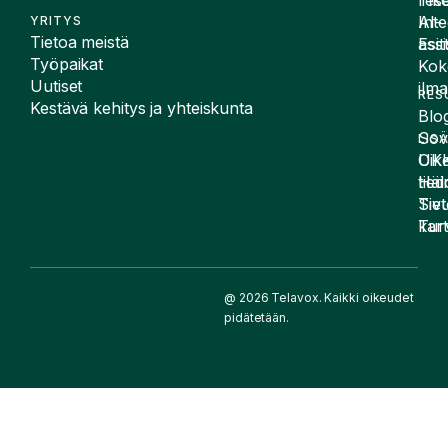
Tike
rese
Inte
AI-
YRITYS
Tietoa meistä
Esit
assi
Työpaikat
Kok
Uutiset
ilma
RES
Kestävä kehitys ja yhteiskunta
Blog
Sov
LIS
UK
Oike
Häir
tied
Siv
Tiet
kart
Tur
@ 2026 Telavox. Kaikki oikeudet
pidätetään.