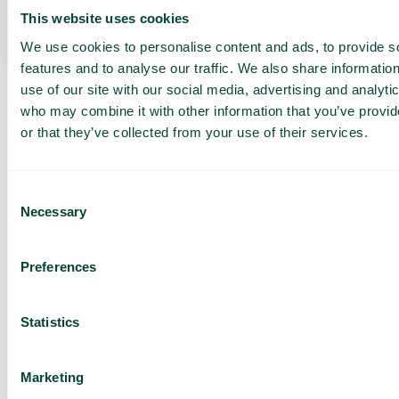
Tervetuloviesti
This website uses cookies
Luo tervetuliaisviesti, joka antaa asiakkaalle
We use cookies to personalise content and ads, to provide s
asiaankuuluvat tiedot ja mahdollisuuden odottaa
jonossa tai hyväksyä takaisinsoitto.
features and to analyse our traffic. We also share informatio
use of our site with our social media, advertising and analyti
who may combine it with other information that you’ve provi
Pyydä
or that they’ve collected from your use of their services.
räätälöity
esittely ja
Consent
tarjous
Necessary
Selection
Palveluidemme esittely
Räätälöity tarjous sinun
Preferences
yrityksellesi
Tutustu eri käyttötapoihin
Statistics
Perustuu 430 arvosteluun
Marketing