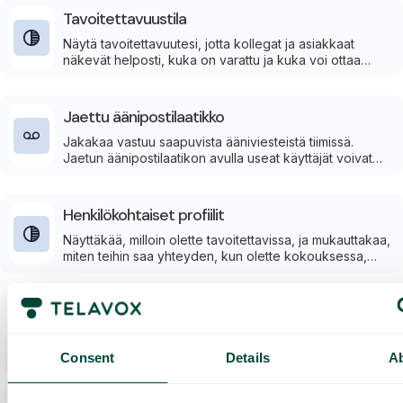
Tavoitettavuustila
Näytä tavoitettavuutesi, jotta kollegat ja asiakkaat
näkevät helposti, kuka on varattu ja kuka voi ottaa
seuraavan yhteydenoton.
Jaettu äänipostilaatikko
Jakakaa vastuu saapuvista ääniviesteistä tiimissä.
Jaetun äänipostilaatikon avulla useat käyttäjät voivat
kuunnella ja seurata viestejä helposti.
Henkilökohtaiset profiilit
Näyttäkää, milloin olette tavoitettavissa, ja mukauttakaa,
miten teihin saa yhteyden, kun olette kokouksessa,
lounaalla tai lomalla.
Vaihteen painikevalinta
Anna asiakkaiden navigoida puhelinvalikossa
vaivattomasti ja tavoittaa oikea osasto suoraan.
Consent
Details
A
Painikevalinnan (IVR) avulla puhelut ohjataan eteenpäin
asiakkaan valintojen perusteella.