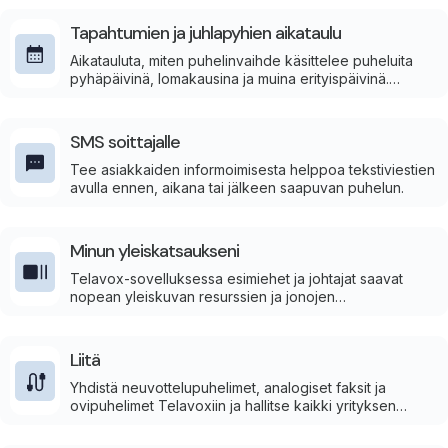
Tapahtumien ja juhlapyhien aikataulu
Aikatauluta, miten puhelinvaihde käsittelee puheluita
pyhäpäivinä, lomakausina ja muina erityispäivinä.
Aukioloajat, viestit ja puheluvirrat aktivoituvat
automaattisesti jakson alkaessa.
SMS soittajalle
Tee asiakkaiden informoimisesta helppoa tekstiviestien
avulla ennen, aikana tai jälkeen saapuvan puhelun.
Minun yleiskatsaukseni
Telavox-sovelluksessa esimiehet ja johtajat saavat
nopean yleiskuvan resurssien ja jonojen
nykytilanteesta.
Liitä
Yhdistä neuvottelupuhelimet, analogiset faksit ja
ovipuhelimet Telavoxiin ja hallitse kaikki yrityksen
puhelintoiminnot yhdestä sovelluksesta.