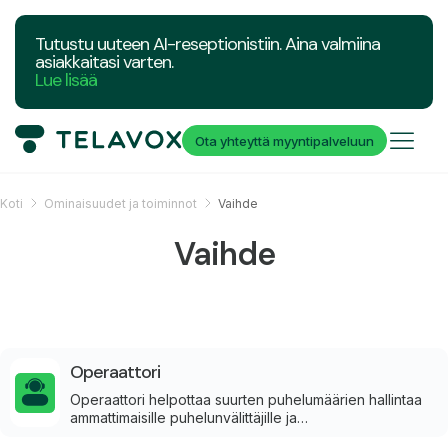
Tutustu uuteen AI-reseptionistiin. Aina valmiina
asiakkaitasi varten.
Lue lisää
Ota yhteyttä myyntipalveluun
Koti
Ominaisuudet ja toiminnot
Vaihde
Vaihde
Operaattori
Operaattori helpottaa suurten puhelumäärien hallintaa
ammattimaisille puhelunvälittäjille ja
vastaanottovirkailijoille suoraan selaimessa.