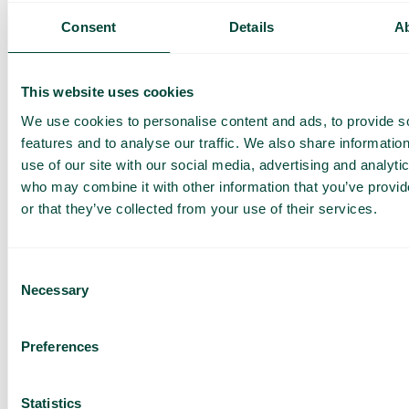
ylläpidosta.
Alhaisempi kuukausittainen linja- ja DID-vuokra,
Consent
Details
A
koska sinun ei tarvitse maksaa useampaan linjaan
siirtymisestä.
SIP-trunkingin avulla voit käyttää paikallisia ja
maksuttomia numeroita, jotka menevät samaan SIP-
This website uses cookies
trunkiin.
Sinun tarvitsee ylläpitää vain yhtä verkkoa, koska
We use cookies to personalise content and ads, to provide s
SIP-trunking toimii tietoverkkosi kautta. Näin voit
features and to analyse our traffic. We also share informatio
vähentää resursseja, joita sinulla oli PSTN-verkon
use of our site with our social media, advertising and analyti
hallintaan.
who may combine it with other information that you’ve provi
or that they’ve collected from your use of their services.
Consent
Necessary
Selection
Preferences
Parempi joustavuus
Statistics