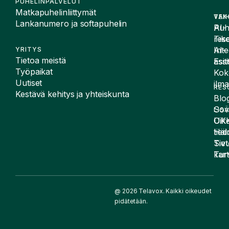
PUHELINPALVELUT
Matkapuhelinliittymät
VAI
TEK
Lankanumero ja softapuhelin
Puh
AI-
Tike
rese
Inte
AI-
YRITYS
Tietoa meistä
Esit
assi
Työpaikat
Kok
Uutiset
ilma
RES
Kestävä kehitys ja yhteiskunta
Blog
Sov
LIS
UK
Oike
Häir
tied
Siv
Tiet
kart
Tur
@ 2026 Telavox. Kaikki oikeudet
pidätetään.