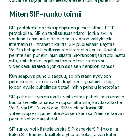
voivat sen sijaan antaa tietokoneiden toimia puhelimina.
Miten SIP-runko toimii
SIP-protokolla on tekstipohjainen ja muistuttaa HTTP-
protokollaa. SIP on teollisuusstandardi, jonka avulla
voidaan kommunikoida äänen ja videon välityksellä
internetin tai intranetin kautta. SIP puolestaan käyttää
VoIP:tä tietojen lähettämiseen Internetin kautta. Käytät siis
perinteisen puhelinlinjan sijasta SIP-runkolinjaa riippumatta
siitä, soitatko kollegallesi toiseen toimistoon vai
videokeskusteletko jonkun sisäisen henkilön kanssa.
Kun saapuva puhelu saapuu, se ohjataan nykyisen
puhelinjärjestelmäsi kautta käyttäen signalointitietoja,
joiden avulla puhelimesi tietää, mihin puhelu lähetetään.
SIP-puhelinliittymien avulla voit soittaa puheluita internetin
kautta kenelle tahansa – riippumatta siitä, käyttävätkö he
VoIP- vai PSTN-verkkoa. SIP-trunking toimii SIP-
yhteensopivan puhelinkeskuksen kanssa. Näin se korvaa
perinteiset kuparijohdot.
SIP-runko voi käsitellä useita SIP-kanavia/SIP-linjoja, ja
kukin SIP-kanava käsittelee yhtä puhelua, aivan kuten