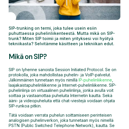
SIP-trunking on termi, joka tulee usein esiin
puhuttaessa puhelinliikenteestä. Mutta mikä on SIP-
trunk? Miten SIP toimii ja miten yrityksesi voi hyötyä
tekniikasta? Selvitämme käsitteen ja tekniikan edut.
Mikä on SIP?
SIP on lyhenne sanoista Session Initiated Protocol. Se on
protokolla, joka mahdollistaa puhelin- ja VoIP-palvelut.
Jälkimmäinen tunnetaan myös nimillä
IP-puhelinliikenne
,
laajakaistapuhelinliikenne ja Internet-puhelinliikenne. SIP-
puhelinlinja on virtuaalinen puhelinlinja, jonka avulla voit
soittaa ja vastaanottaa puheluita Internetin kautta. Sekä
ääni- ja videopuheluita että chat-viestejä voidaan ohjata
SIP-runkoa pitkin.
Tätä voidaan verrata puhelun soittamiseen perinteisen
analogisen puhelinverkon, joka tunnetaan myös nimellä
PSTN (Public Switched Telephone Network), kautta. Se