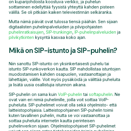
on kuparijohdoista koostuva verkko, ja puhelun
soittaminen edellyttää fyysistä yhteyttä kahden pisteen
välillä. Se oli pitkään kaiken televiestinnän selkäranka.
Mutta nämä päivät ovat tulossa tiensä päähän. Sen sijaan
digitaalisten puhelinpalveluiden ja pilvipohjaisten
puhelinratkaisujen
,
SIP-trunkingin
,
IP-puhelinpalveluiden
ja
pilvikytkinten
kysyntä kasvaa koko ajan.
Mikä on SIP-istunto ja SIP-puhelin?
Niin sanottu SIP-istunto on yksinkertaisesti puhelu tai
istunto SIP-runkoverkon kautta. SIP mahdollistaa istuntojen
muodostamisen kahden osapuolen, vastaanottajan ja
lähettäjän, välille. Voit myös pysäköidä ja välittää puheluita
ja lisätä uusia osallistujia istunnon aikana.
SIP-puhelin on sama kuin
VoIP-puhelin
tai
softapuhelin
. Ne
ovat vain eri nimiä puhelimille, joilla voit soittaa VoIP-
puheluita. SIP-puhelimet voivat olla sekä ohjelmisto- että
laitteistopohjaisia. Laitteistopohjainen SIP-puhelin toimii
kuten tavallinen puhelin, mutta se voi vastaanottaa ja
soittaa puheluita internetin kautta perinteisen
puhelinverkon sijaan. Ohjelmistopohjaiset SIP-puhelimet