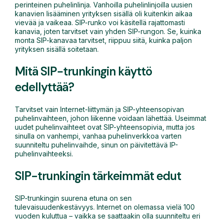
perinteinen puhelinlinja. Vanhoilla puhelinlinjoilla uusien
kanavien lisääminen yrityksen sisällä oli kuitenkin aikaa
vievää ja vaikeaa. SIP-runko voi käsitellä rajattomasti
kanavia, joten tarvitset vain yhden SIP-rungon. Se, kuinka
monta SIP-kanavaa tarvitset, riippuu siitä, kuinka paljon
yrityksen sisällä soitetaan.
Mitä SIP-trunkingin käyttö
edellyttää?
Tarvitset vain Internet-liittymän ja SIP-yhteensopivan
puhelinvaihteen, johon liikenne voidaan lähettää. Useimmat
uudet puhelinvaihteet ovat SIP-yhteensopivia, mutta jos
sinulla on vanhempi, vanhaa puhelinverkkoa varten
suunniteltu puhelinvaihde, sinun on päivitettävä IP-
puhelinvaihteeksi.
SIP-trunkingin tärkeimmät edut
SIP-trunkingin suurena etuna on sen
tulevaisuudenkestävyys. Internet on olemassa vielä 100
vuoden kuluttua – vaikka se saattaakin olla suunniteltu eri