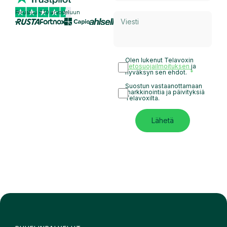
Perustuu 430 arvosteluun
Olen lukenut Telavoxin
tietosuojailmoituksen
ja
hyväksyn sen ehdot.
Suostun vastaanottamaan
markkinointia ja päivityksiä
Telavoxilta.
Lähetä