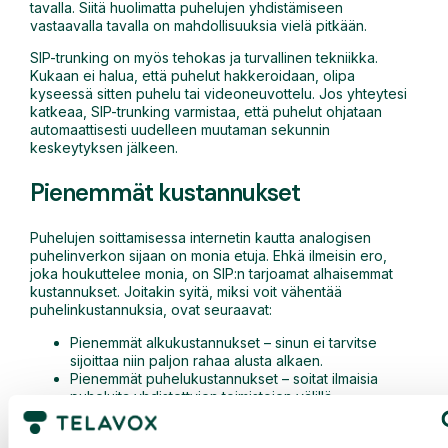
tavalla. Siitä huolimatta puhelujen yhdistämiseen
vastaavalla tavalla on mahdollisuuksia vielä pitkään.
SIP-trunking on myös tehokas ja turvallinen tekniikka.
Kukaan ei halua, että puhelut hakkeroidaan, olipa
kyseessä sitten puhelu tai videoneuvottelu. Jos yhteytesi
katkeaa, SIP-trunking varmistaa, että puhelut ohjataan
automaattisesti uudelleen muutaman sekunnin
keskeytyksen jälkeen.
Pienemmät kustannukset
Puhelujen soittamisessa internetin kautta analogisen
puhelinverkon sijaan on monia etuja. Ehkä ilmeisin ero,
joka houkuttelee monia, on SIP:n tarjoamat alhaisemmat
kustannukset. Joitakin syitä, miksi voit vähentää
puhelinkustannuksia, ovat seuraavat:
Pienemmät alkukustannukset – sinun ei tarvitse
sijoittaa niin paljon rahaa alusta alkaen.
Pienemmät puhelukustannukset – soitat ilmaisia
puheluita yhdistettyjen toimistojen välillä.
Vähennetään kiinteiden tilausten määrää.
Sinun ei tarvitse maksaa tietyn operaattorin linjojen