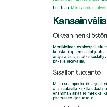
Lue lisää:
Miksi asiakaspalvelu
Kansainväli
Oikean henkilöstö
Monikielinen asiakaspalvelu tar
koosta riippuen saatat joutua 
erityisiä tiimejä, jotka keskitt
pitkällä aikavälillä.
Sisällön tuotanto
Mitä useampia kieliä tarjoat, 
olla saatavilla kaikilla edustam
enemmän aikaa esimerkiksi kä
pitämiseen ajan tasalla.