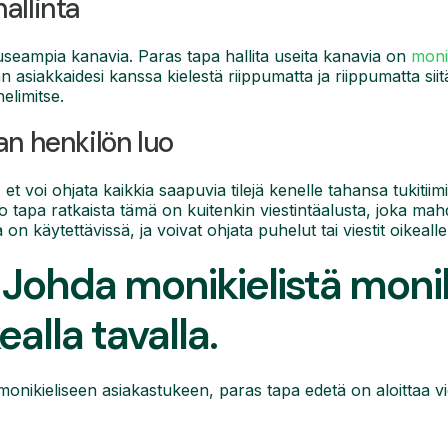
allinta
useampia kanavia. Paras tapa hallita useita kanavia on
moni
n asiakkaidesi kanssa kielestä riippumatta ja riippumatta sii
elimitse.
an henkilön luo
 et voi ohjata kaikkia saapuvia tilejä kenelle tahansa tukitiim
 tapa ratkaista tämä on kuitenkin viestintäalusta, joka mah
on käytettävissä, ja voivat ohjata puhelut tai viestit oikealle
Johda monikielistä monik
ealla tavalla.
monikieliseen asiakastukeen, paras tapa edetä on aloittaa vi