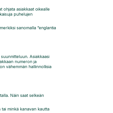
at ohjata asiakkaat oikealle
atkaisuja puhelujen
simerkiksi sanomalla ”englantia
 suunnitteluun. Asiakkaasi
siakkaan numeron ja
a on vähemmän hallinnollisia
talla. Näin saat selkeän
ä tai minkä kanavan kautta