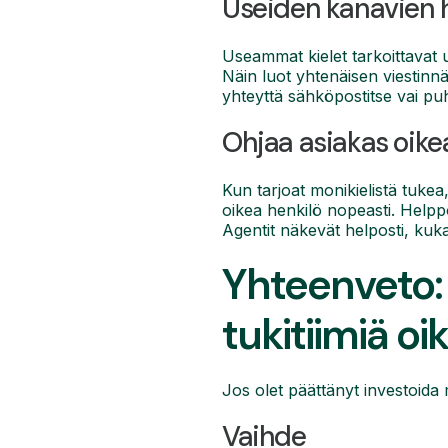
Useiden kanavien h
Useammat kielet tarkoittavat 
Näin luot yhtenäisen viestinnä
yhteyttä sähköpostitse vai puh
Ohjaa asiakas oike
Kun tarjoat monikielistä tukea,
oikea henkilö nopeasti. Helppo
Agentit näkevät helposti, kuka 
Yhteenveto: 
tukitiimiä oik
Jos olet päättänyt investoida 
Vaihde