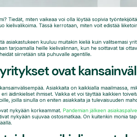
imi? Tiedät, miten vaikeaa voi olla löytää sopivia työntekijöi
tuo kielivalikoima. Tässä kerrotaan, miten voit edistää liiketo
ttä asiakastukeen kuuluu muitakin kieliä kuin valitsemasi yri
 tarjoamalla heille kielivalinnan, kun he soittavat tai otta
eidät siirretään sitä puhuvalle agentille.
ritykset ovat kansainväl
ansainvälisempää. Asiakkaita on kaikkialla maailmassa, mikä
 eri äidinkieliset ihmiset. Vaikka et voi täyttää kaikkien toiveit
ille, joilla sinulla on eniten asiakkaita ja tulevaisuuden mahd
 ovat nykyään korkeammat.
Pandemian jälkeen asiakaspalv
ativat nykyään sujuvaa ostosmatkaa. On kuitenkin monia tapo
äällä.