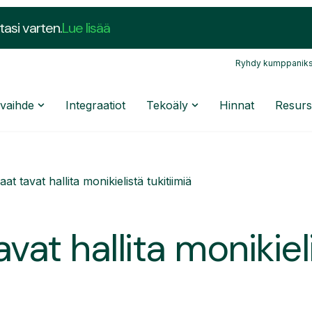
tasi varten.
Lue lisää
Ryhdy kumppaniks
nvaihde
Integraatiot
Tekoäly
Hinnat
Resurs
at tavat hallita monikielistä tukitiimiä
vat hallita monikiel