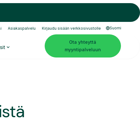
Suomi
i
Asiakaspalvelu
Kirjaudu sisään verkkosivustolle
Ota yhteyttä
sit
myyntipalveluun
istä