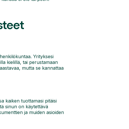
steet
 henkilökuntaa. Yrityksesi
a kielillä, tai perustamaan
on haastavaa, mutta se kannattaa
a kaiken tuottamasi pitäisi
 että sinun on käytettävä
umenttien ja muiden asioiden