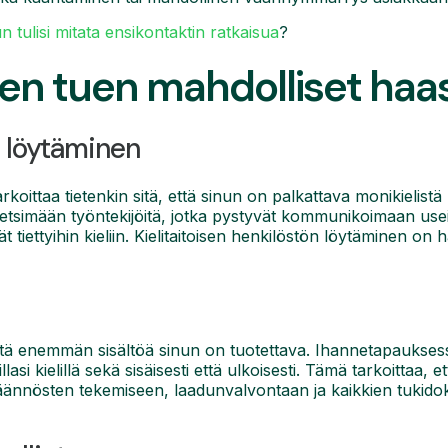
n tulisi mitata ensikontaktin ratkaisua
?
sen tuen mahdolliset haa
n löytäminen
koittaa tietenkin sitä, että sinun on palkattava monikielistä
etsimään työntekijöitä, jotka pystyvät kommunikoimaan useill
yvät tiettyihin kieliin. Kielitaitoisen henkilöstön löytäminen 
sitä enemmän sisältöä sinun on tuotettava. Ihannetapauksess
illasi kielillä sekä sisäisesti että ulkoisesti. Tämä tarkoittaa,
ännösten tekemiseen, laadunvalvontaan ja kaikkien tukidok