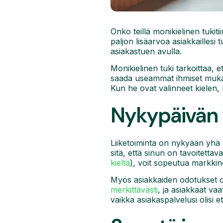
Onko teillä monikielinen tukiti
paljon lisäarvoa asiakkaillesi 
asiakastuen avulla.
Monikielinen tuki tarkoittaa, e
saada useammat ihmiset mukaan
Kun he ovat valinneet kielen, h
Nykypäivän y
Liiketoiminta on nykyään yhä k
sitä, että sinun on tavoitettava
kieltä
), voit sopeutua markkino
Myös asiakkaiden odotukset
merkittävästi
, ja asiakkaat va
vaikka asiakaspalvelusi olisi et