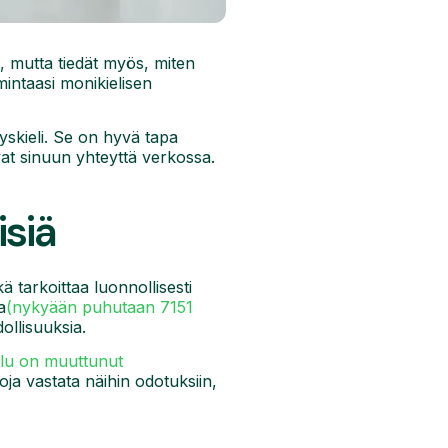
tä, mutta tiedät myös, miten
imintaasi monikielisen
tyskieli. Se on hyvä tapa
vat sinuun yhteyttä verkossa.
isiä
 tarkoittaa luonnollisesti
a
(nykyään puhutaan 7151
ollisuuksia.
elu on muuttunut
ja vastata näihin odotuksiin,