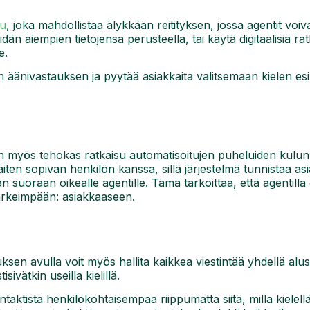
lu
, joka mahdollistaa älykkään reitityksen, jossa agentit voiv
eidän aiempien tietojensa perusteella, tai käytä digitaalisia r
e.
atun äänivastauksen ja pyytää asiakkaita valitsemaan kielen e
n myös tehokas ratkaisu automatisoitujen puheluiden kulun
ten sopivan henkilön kanssa, sillä järjestelmä tunnistaa a
n suoraan oikealle agentille. Tämä tarkoittaa, että agentill
tärkeimpään: asiakkaaseen.
en avulla voit myös hallita kaikkea viestintää yhdellä alus
sivätkin useilla kielillä.
aktista henkilökohtaisempaa riippumatta siitä, millä kielell