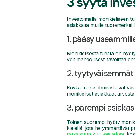
3 syytä inve
Investoimalla monikieliseen tu
asiakkaita muille tuotemerkeille
1. pääsy useammill
Monikielisestä tuesta on hyötyä
voit mahdollisesti tavoittaa e
2. tyytyväisemmät
Koska monet ihmiset ovat yks
monikieliset asiakkaat arvosta
3. parempi asiakas
Toinen suorempi hyöty monikie
kielellä, jota he ymmärtävät p
ratkaisuun kuluvaa aikaa
, ko