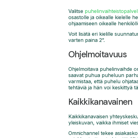
Valitse
puhelinvaihteistopalve
osastolle ja oikealle kielelle h
ohjaamiseen oikealle henkilöll
Voit lisätä eri kielille suunn
varten paina 2”.
Ohjelmoitavuus
Ohjelmoitava puhelinvaihde o
saavat puhua puheluun parhai
varmistaa, että puhelu ohjataa
tehtäviä ja hän voi keskittyä 
Kaikkikanavainen
Kaikkikanavaisen yhteyskeskuks
yleiskuvan, vaikka ihmiset viesti
Omnichannel tekee asiakaskont