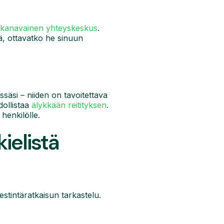
kanavainen yhteyskeskus
.
tä, ottavatko he sinuun
issäsi – niiden on tavoitettava
dollistaa
älykkään reitityksen
.
 henkilölle.
ielistä
estintäratkaisun tarkastelu.