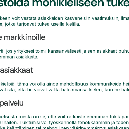
stoida monikieliseen tuk
keen voit vastata asiakkaiden kasvaneisiin vaatimuksiin; ilm
, jotka tarjoavat tukea useilla kielillä.
e markkinoille
, jos yrityksesi toimii kansainvälisesti ja sen asiakkaat puhuv
nemmän asiakkaita.
 asiakkaat
ikielisiä, tämä voi olla ainoa mahdollisuus kommunikoida 
vat sitä, että he voivat valita haluamansa kielen, kun he ha
palvelu
lisestä tuesta on se, että voit ratkaista enemmän tukitapau
arhaiten. Tukitiimisi voi työskennellä tehokkaammin ja tode
ska kääntäminen tai mahdollinen väärinymmärrys asiakkaan 