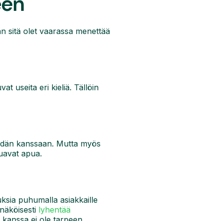
een
an sitä olet vaarassa menettää
at useita eri kieliä. Tällöin
heidän kanssaan. Mutta myös
luavat apua.
ksia puhumalla asiakkaille
nnäköisesti
lyhentää
kanssa ei ole tarpeen.