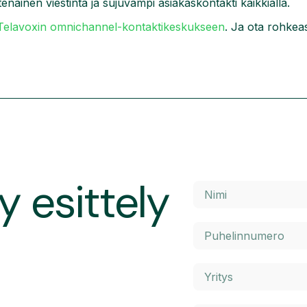
tenäinen viestintä ja sujuvampi asiakaskontakti kaikkialla.
Telavoxin omnichannel-kontaktikeskukseen
. Ja ota rohkeas
y esittely