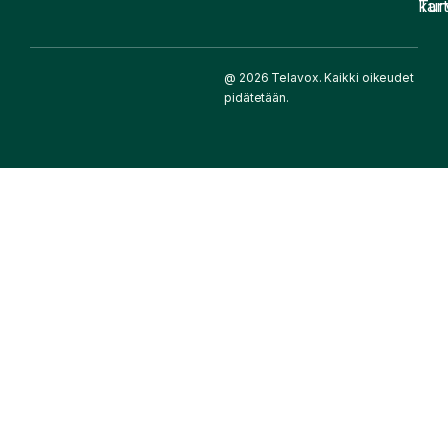
kart
Tur
@ 2026 Telavox. Kaikki oikeudet
pidätetään.