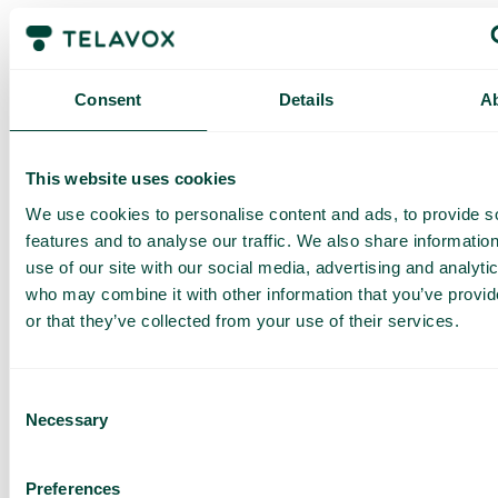
Siirrä puhelinpalvelusi meille jo
tänään
Consent
Details
A
Oletko valmis työskentelemään fiksummin? Osta
palvelumme suoraan tai ota yhteyttä henkilökohtaista
This website uses cookies
esittelyä varten.
We use cookies to personalise content and ads, to provide s
Ota yhteyttä
Kokeile
features and to analyse our traffic. We also share informatio
myyntiin
sovellustamme
use of our site with our social media, advertising and analyti
who may combine it with other information that you’ve provi
or that they’ve collected from your use of their services.
Consent
Pyydä
Necessary
Selection
räätälöity
esittely ja
Preferences