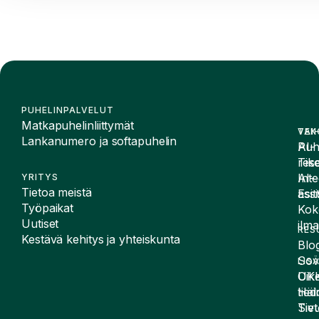
PUHELINPALVELUT
Matkapuhelinliittymät
VAI
TEK
Lankanumero ja softapuhelin
Puh
AI-
Tike
rese
Inte
AI-
YRITYS
Tietoa meistä
Esit
assi
Työpaikat
Kok
Uutiset
ilma
RES
Kestävä kehitys ja yhteiskunta
Blog
Sov
LIS
UK
Oike
Häir
tied
Siv
Tiet