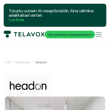
Tutustu uuteen AI-reseptionistiin. Aina valmiina
asiakkaitasi varten.
Lue lisää
Ota yhteyttä myyntipalveluun
Koti
Kundcase
Headon