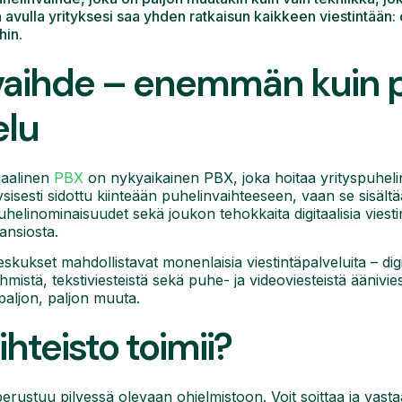
 avulla yrityksesi saa yhden ratkaisun kaikkeen viestintään: c
hin.
invaihde – enemmän kuin 
elu
tuaalinen
PBX
on nykyaikainen PBX, joka hoitaa yrityspuhel
sisesti sidottu kiinteään puhelinvaihteeseen, vaan se sisältä
helinominaisuudet sekä joukon tehokkaita digitaalisia viesti
ansiosta.
skukset mahdollistavat monenlaisia viestintäpalveluita – digi
mistä, tekstiviesteistä sekä puhe- ja videoviesteistä äänivi
a paljon, paljon muuta.
ihteisto toimii?
perustuu pilvessä olevaan ohjelmistoon. Voit soittaa ja vast