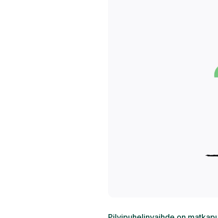
Pilvipuhelinvaihde on matkapuh