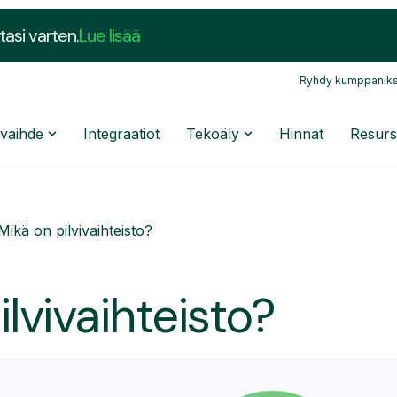
tasi varten.
Lue lisää
Ryhdy kumppaniks
nvaihde
Integraatiot
Tekoäly
Hinnat
Resurs
Mikä on pilvivaihteisto?
lvivaihteisto?