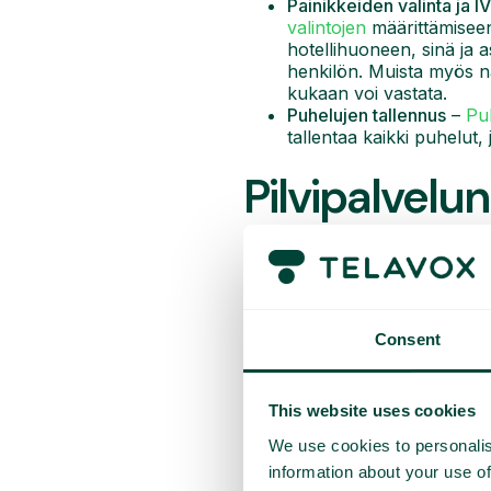
Painikkeiden valinta ja I
valintojen
määrittämise
hotellihuoneen, sinä ja a
henkilön. Muista myös 
kukaan voi vastata.
Puhelujen tallennus
–
Pu
tallentaa kaikki puhelut,
Pilvipalvelun
1. helppo skaalata y
Fyysiset puhelinvaihteet ovat mä
laitteistoon ja kiinteään infra
Consent
hallintaa. Käyttäjämäärää on m
Pilvipohjainen puhelinvaihde p
This website uses cookies
käytännössä rajaton. Palveluntar
tarpeeksi. Nykyaikaisen pilvipu
We use cookies to personalis
nopeasti, jos yrityksesi joutuu 
information about your use of
laitteistokustannuksilta.