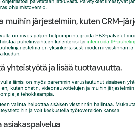
 ohjelmistosi päivitetään jatkuvasti. Päivitykset ilmestyvät jä
ras ohjelmistoversio.
da muihin järjestelmiin, kuten CRM-jär
ulla on myös paljon helpompi integroida PBX-palvelut muihin
yhdistää puhelinvaihteen kalenteriisi tai
integroida IP-puheli
vipuhelinjärjestelmä on yksinkertaisesti moderni viestinnän j
pailuedun.
tä yhteistyötä ja lisää tuottavuutta.
avulla tiimisi on myös paremmin varustautunut sisäiseen yht
, kuten chatin, videoneuvottelujen ja muihin järjestelmiin 
lpompia ja tehokkaampia.
teen valinta helpottaa sisäisen viestinnän hallintaa. Mukauta
teystietoihin ja voit keskustella työtovereiden kanssa.
a asiakaspalvelua