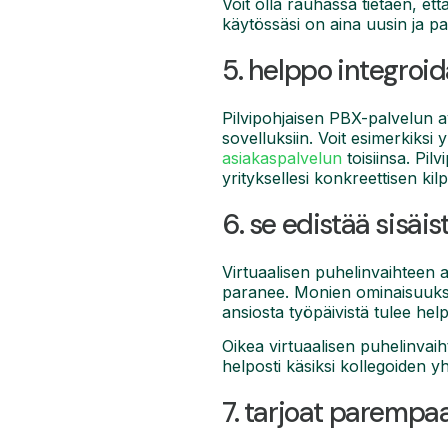
Voit olla rauhassa tietäen, että
käytössäsi on aina uusin ja pa
5. helppo integroi
Pilvipohjaisen PBX-palvelun av
sovelluksiin. Voit esimerkiksi 
asiakaspalvelun
toisiinsa. Pil
yrityksellesi konkreettisen kil
6. se edistää sisäis
Virtuaalisen puhelinvaihteen 
paranee. Monien ominaisuuksien
ansiosta työpäivistä tulee he
Oikea virtuaalisen puhelinvaih
helposti käsiksi kollegoiden yh
7. tarjoat parempa