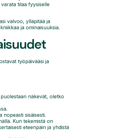
varata tilaa fyysiselle
si valvoo, ylläpitää ja
ekniikkaa ja ominaisuuksia.
aisuudet
ostavat työpäivääsi ja
 he puolestaan näkevät, oletko
ssa.
a nopeasti sisäisesti.
lmällä. Kun tekemistä on
ertaisesti eteenpäin ja yhdistä