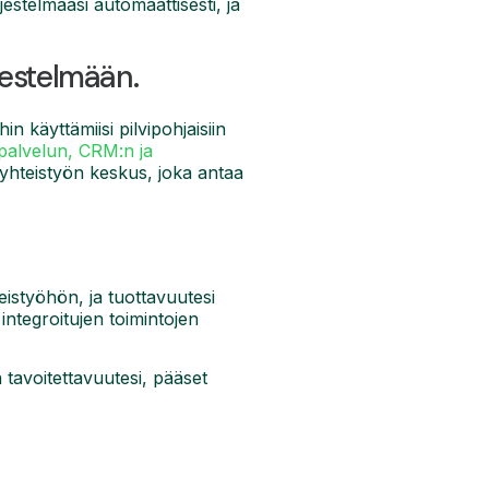
rjestelmääsi automaattisesti, ja
jestelmään.
 käyttämiisi pilvipohjaisiin
npalvelun, CRM:n ja
a yhteistyön keskus, joka antaa
eistyöhön, ja tuottavuutesi
integroitujen toimintojen
 tavoitettavuutesi, pääset