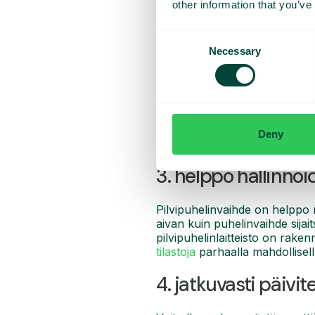
other information that you’ve
2. säästät rahaa
Consent
Necessary
Selection
Joustava, skaalautuva pilvipalv
helposti hankkia ja peruuttaa 
tai siirtää käyttäjien välillä.
Sen lisäksi, että vältät laitte
kokonaiskustannuksiasi. Pilvip
Deny
irtotavarana huomattavasti p
3. helppo hallinnoi
Pilvipuhelinvaihde on helppo rä
aivan kuin puhelinvaihde sijaits
pilvipuhelinlaitteisto on rakenn
tilastoja
parhaalla mahdollisella
4. jatkuvasti päivit