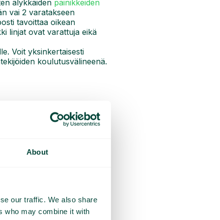
sten älykkäiden
painikkeiden
än vai 2 varatakseen
osti tavoittaa oikean
ki linjat ovat varattuja eikä
e. Voit yksinkertaisesti
ntekijöiden koulutusvälineenä.
ellyttävät investointeja
ilapäisten kysyntäpiikkien
About
jonka kapasiteetti on
armistat, että aina riittää
 avulla voit vähentää kulujasi
se our traffic. We also share
ttyviltä
ers who may combine it with