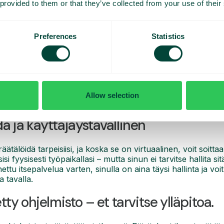
 provided to them or that they’ve collected from your use of their
Preferences
Statistics
elu tarkoittaa, että sinun tarvitsee maksaa vain juuri tarvit
palveluita työntekijöille ja maksaa lisensseinä, jotka voidaan
istoon tai infrastruktuuriin käytettävät valtavat kertakorvauks
ohjaiset palveluntarjoajat voivat pitää hinnat alhaalla, kosk
Allow selection
ienemmillä summilla, ja ne myös ylläpitävät alustojaan kus
da ja käyttäjäystävällinen
ätälöidä tarpeisiisi, ja koska se on virtuaalinen, voit soitta
isi fyysisesti työpaikallasi – mutta sinun ei tarvitse hallita s
ettu itsepalvelua varten, sinulla on aina täysi hallinta ja voi
 tavalla.
etty ohjelmisto – et tarvitse ylläpitoa.