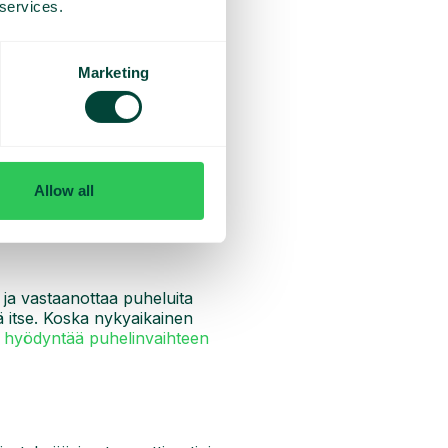
 services.
Marketing
semastasi kapasiteetista. Voit
 helposti peruuttaa, jäädyttää
et, alennat myös yleisiä
a ne ostavat resursseja
Allow all
tannustehokkaammin.
a ja vastaanottaa puheluita
itä itse. Koska nykyaikainen
t
hyödyntää puhelinvaihteen