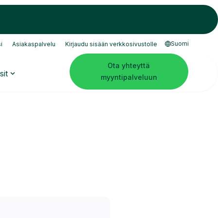
Suomi
i
Asiakaspalvelu
Kirjaudu sisään verkkosivustolle
Ota yhteyttä
sit
myyntipalveluun