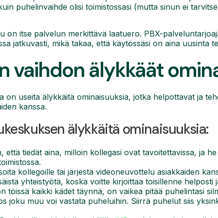
kuin puhelinvaihde olisi toimistossasi (mutta sinun ei tarvitse 
tu on itse palvelun merkittävä laatuero. PBX-palveluntarjoaja
ussa jatkuvasti, mikä takaa, että käytössäsi on aina uusinta t
en vaihdon älykkäät omin
 on useita älykkäitä ominaisuuksia, jotka helpottavat ja teh
aiden kanssa.
lukeskuksen älykkäitä ominaisuuksia:
in, että tiedät aina, milloin kollegasi ovat tavoitettavissa, ja
toimistossa.
soita kollegoille tai järjestä videoneuvottelu asiakkaiden kan
äistä yhteistyötä, koska voitte kirjoittaa toisillenne helposti j
n töissä kaikki kädet täynnä, on vaikea pitää puhelintasi si
os joku muu voi vastata puheluihin. Siirrä puhelut siis yksink