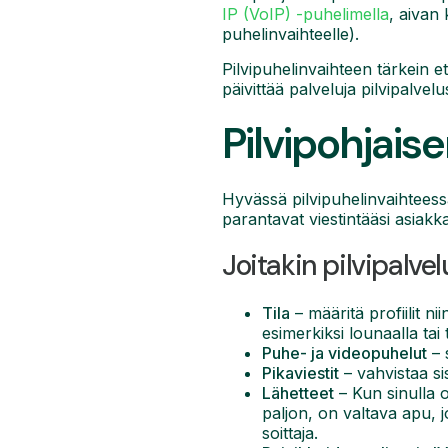
IP (VoIP) -puhelimella
, aivan 
puhelinvaihteelle).
Pilvipuhelinvaihteen tärkein e
päivittää palveluja pilvipalvel
Pilvipohjais
Hyvässä pilvipuhelinvaihteessa
parantavat viestintääsi asiakk
Joitakin pilvipalve
Tila
– määritä profiilit ni
esimerkiksi lounaalla tai 
Puhe- ja videopuhelut
– 
Pikaviestit
– vahvistaa sis
Lähetteet
– Kun sinulla o
paljon, on valtava apu, j
soittaja.