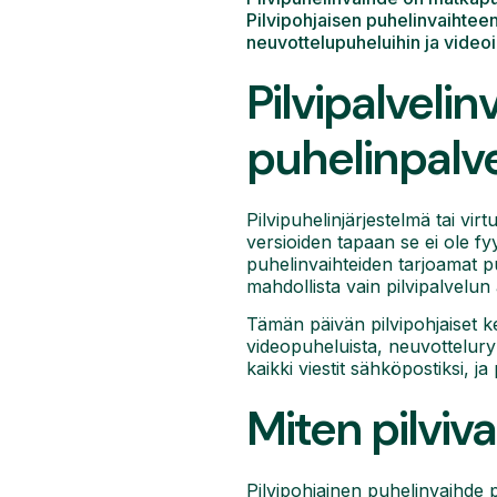
Pilvipohjaisen puhelinvaihteen
neuvottelupuheluihin ja videoi
Pilvipalvel
puhelinpalv
Pilvipuhelinjärjestelmä tai vir
versioiden tapaan se ei ole fyy
puhelinvaihteiden tarjoamat pu
mahdollista vain pilvipalvelun 
Tämän päivän pilvipohjaiset ke
videopuheluista, neuvotteluryh
kaikki viestit sähköpostiksi, j
Miten pilviva
Pilvipohjainen puhelinvaihde 