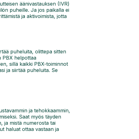
kutteisen äänivastauksen (IVR)
 puheille. Ja jos paikalla ei
ämistä ja aktivoimista, jotta
rtää puheluita, olittepa sitten
en PBX helpottaa
uden, sillä kaikki PBX-toiminnot
i ja siirtää puheluita. Se
 joustavammin ja tehokkaammin,
ämiseksi. Saat myös täyden
, ja mistä numerosta tai
ut haluat ottaa vastaan ja