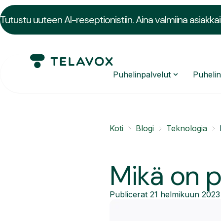
Tutustu uuteen AI-reseptionistiin. Aina valmiina asiakkai
Puhelinpalvelut
Puheli
Koti
Blogi
Teknologia
Mikä on pi
Publicerat
21 helmikuun 2023