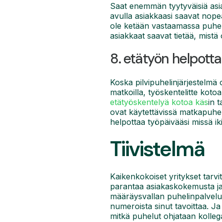
Saat enemmän tyytyväisiä asia
avulla asiakkaasi saavat nope
ole ketään vastaamassa puhelu
asiakkaat saavat tietää, mistä
8. etätyön helpott
Koska pilvipuhelinjärjestelmä on
matkoilla, työskentelitte koto
etätyöskentelyä kotoa käs
in t
ovat käytettävissä matkapuheli
helpottaa työpäivääsi missä ikin
Tiivistelmä
Kaikenkokoiset yritykset tarv
parantaa asiakaskokemusta ja 
määräysvallan puhelinpalveluih
numeroista sinut tavoittaa. Ja
mitkä puhelut ohjataan kolleg