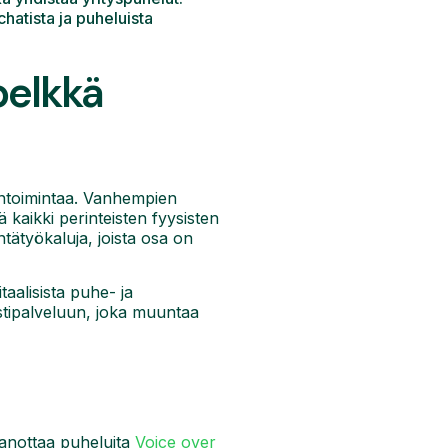
hatista ja puheluista
pelkkä
intoimintaa. Vanhempien
ä kaikki perinteisten fyysisten
ntätyökaluja, joista osa on
taalisista puhe- ja
estipalveluun, joka muuntaa
aanottaa puheluita
Voice over