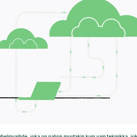
elinvaihde, joka on paljon muutakin kuin vain tekniikka, jok