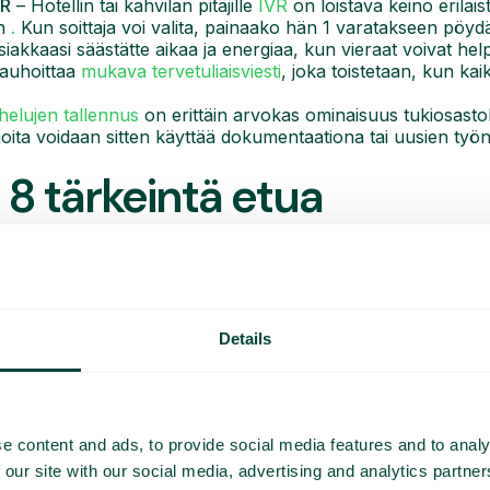
VR
– Hotellin tai kahvilan pitäjille
IVR
on loistava keino erilai
en
.
Kun soittaja voi valita, painaako hän 1 varatakseen pöyd
siakkaasi säästätte aikaa ja energiaa, kun vieraat voivat help
nauhoittaa
mukava tervetuliaisviesti
, joka toistetaan, kun kaik
helujen tallennus
on erittäin arvokas ominaisuus tukiosastoll
 joita voidaan sitten käyttää dokumentaationa tai uusien työ
 8 tärkeintä etua
lös- ja alaspäin
äritelmällisesti rajallisia. Isännöidyt ja paikalliset alustat ed
struktuuriin. Näin kapasiteetti on rajallinen, mikä vaikeuttaa t
Details
yös vaikea skaalata ylös- ja alaspäin.
erustuu sen sijaan pilvipalvelimessa olevaan ohjelmistoon, 
joajasi voi siis tarjota riittävästi verkkokapasiteettia, jotta v
helinvaihteen, jossa on lisenssipohjainen liiketoimintamalli,
e content and ads, to provide social media features and to analy
vähentämään henkilöstöä. Lisäksi vältyt fyysisiin kytkimiin lii
 our site with our social media, advertising and analytics partn