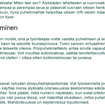
kkaita! Miten teet sen? Älykkäiden lähetteiden ja vuorovai
ampaa ja parempaa apua ja pääsevät suoraan oikean henkilön
un, hyvä puhelinvaihde helpottaa oikean IVR-viestin määritt
 on kyse.
aminen
 mobiili, sinä ja työntekijäsi voitte vastata puhelimeen ja sii
a käsin tai seisoitte lounasjonossa. Toisin sanoen virtuaalin
ai liikkeellä ollessa. Pilvipuhelinlaitteisto antaa sinulle vapa
messasi. Voit muuttaa aukioloaikoja, säätää tavoitettavuuttas
ä oletkin – olitpa sitten kotitoimistossasi tai junassa.
itsevat nykyään pilvipuhelinjärjestelmää. Voit työskennellä
käyttää monia älykkäitä ominaisuuksia liiketoimintasi edist
isi. Sinä päätät, mikä numero näytetään, kun soitat jollekin
 jos olet poissa töissä, voit määrittää etukäteen, mitkä puhel
alle. Mahdollisuuksia on käytännössä loputtomasti.