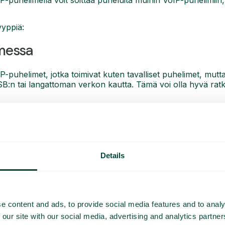
IP-puhelimella voit soittaa puheluita muihin VoIP-puhelimiin,
yyppiä:
imessa
-puhelimet, jotka toimivat kuten tavalliset puhelimet, mutta j
SB:n tai langattoman verkon kautta. Tämä voi olla hyvä ra
imissa tai tietokoneessa (softphone)
eella käytettävänä ohjelmistona tai matkapuhelimen sovellu
yhteyden (peer-to-peer) tietokoneeseen, johon soitat.
Details
e content and ads, to provide social media features and to analy
 our site with our social media, advertising and analytics partn