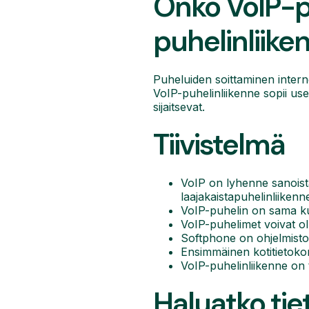
Onko VoIP-pu
puhelinliik
Puheluiden soittaminen internet
VoIP-puhelinliikenne sopii useim
sijaitsevat.
Tiivistelmä
VoIP on lyhenne sanoista
laajakaistapuhelinliikenn
VoIP-puhelin on sama kui
VoIP-puhelimet voivat oll
Softphone on ohjelmisto, 
Ensimmäinen kotitietokon
VoIP-puhelinliikenne on t
Haluatko tie