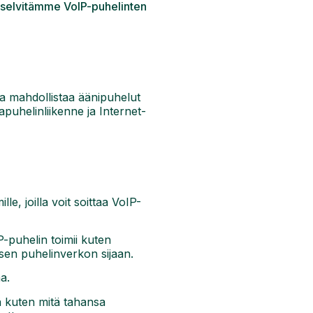
sä selvitämme VoIP-puhelinten
joka mahdollistaa äänipuhelut
tapuhelinliikenne ja Internet-
le, joilla voit soittaa VoIP-
P-puhelin toimii kuten
eisen puhelinverkon sijaan.
a.
tä kuten mitä tahansa