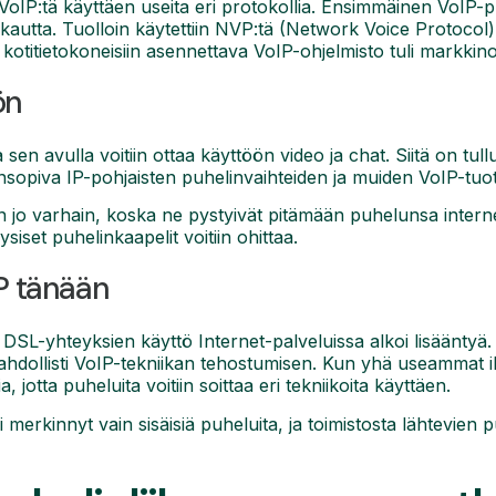
 VoIP:tä käyttäen useita eri protokollia. Ensimmäinen VoIP-pu
kautta. Tuolloin käytettiin NVP:tä (Network Voice Protocol)
kotitietokoneisiin asennettava VoIP-ohjelmisto tuli markkin
ön
 sen avulla voitiin ottaa käyttöön video ja chat. Siitä on tull
nsopiva IP-pohjaisten puhelinvaihteiden ja muiden VoIP-tuo
en jo varhain, koska ne pystyivät pitämään puhelunsa intern
yysiset puhelinkaapelit voitiin ohittaa.
IP tänään
 DSL-yhteyksien käyttö Internet-palveluissa alkoi lisäänty
ahdollisti VoIP-tekniikan tehostumisen. Kun yhä useammat i
a, jotta puheluita voitiin soittaa eri tekniikoita käyttäen.
 merkinnyt vain sisäisiä puheluita, ja toimistosta lähtevien 