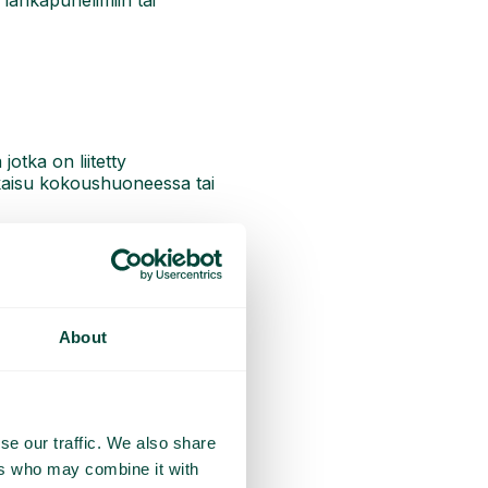
 lankapuhelimiin tai
otka on liitetty
tkaisu kokoushuoneessa tai
ksena. Kun soitat puhelun,
About
se our traffic. We also share
ers who may combine it with