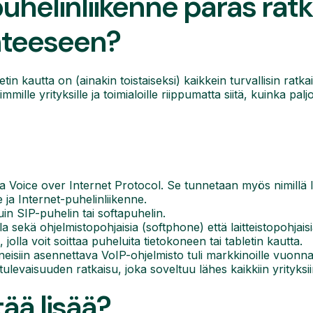
helinliikenne paras ratk
enteeseen?
in kautta on (ainakin toistaiseksi) kaikkein turvallisin ratkai
mille yrityksille ja toimialoille riippumatta siitä, kuinka paljo
 Voice over Internet Protocol. Se tunnetaan myös nimillä I
e ja Internet-puhelinliikenne.
n SIP-puhelin tai softapuhelin.
a sekä ohjelmistopohjaisia (softphone) että laitteistopohjaisi
jolla voit soittaa puheluita tietokoneen tai tabletin kautta.
eisiin asennettava VoIP-ohjelmisto tuli markkinoille vuonn
ulevaisuuden ratkaisu, joka soveltuu lähes kaikkiin yrityksii
tää lisää?