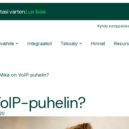
tasi varten.
Lue lisää
Ryhdy kumppaniks
nvaihde
Integraatiot
Tekoäly
Hinnat
Resurs
Mikä on VoIP-puhelin?
oIP-puhelin?
20