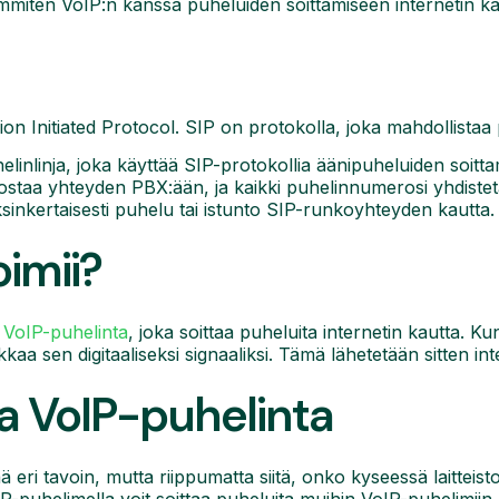
immiten VoIP:n kanssa puheluiden soittamiseen internetin ka
n Initiated Protocol. SIP on protokolla, joka mahdollistaa 
elinlinja, joka käyttää SIP-protokollia äänipuheluiden soitt
dostaa yhteyden PBX:ään, ja kaikki puhelinnumerosi yhdist
sinkertaisesti puhelu tai istunto SIP-runkoyhteyden kautta.
oimii?
ä
VoIP-puhelinta
, joka soittaa puheluita internetin kautta. K
kaa sen digitaaliseksi signaaliksi. Tämä lähetetään sitten in
sta VoIP-puhelinta
 eri tavoin, mutta riippumatta siitä, onko kyseessä laitteist