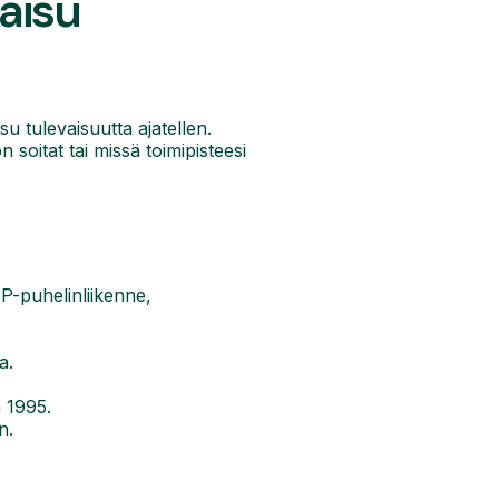
aisu
su tulevaisuutta ajatellen.
n soitat tai missä toimipisteesi
P-puhelinliikenne,
a.
a 1995.
n.