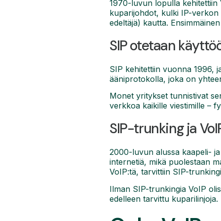
1970-luvun lopulla kehitettiin
kuparijohdot, kulki IP-verkon 
edeltäjä) kautta. Ensimmäinen 
SIP otetaan käyttö
SIP kehitettiin vuonna 1996, ja
ääniprotokolla, joka on yhtee
Monet yritykset tunnistivat s
verkkoa kaikille viestimille – f
SIP-trunking ja Vo
2000-luvun alussa kaapeli- ja
internetiä, mikä puolestaan m
VoIP:tä, tarvittiin SIP-trunkingi
Ilman SIP-trunkingia VoIP olisi
edelleen tarvittu kuparilinjoja.