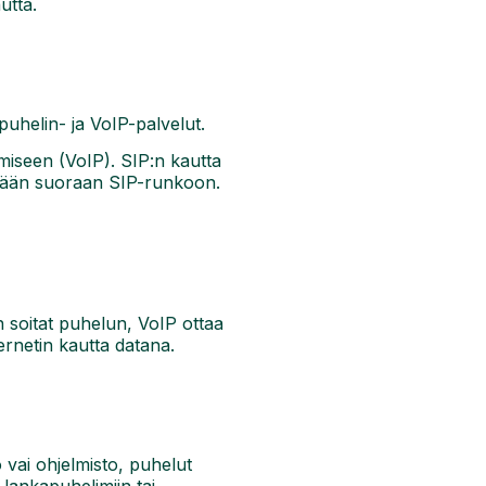
utta.
puhelin- ja VoIP-palvelut.
amiseen (VoIP). SIP:n kautta
etään suoraan SIP-runkoon.
un soitat puhelun, VoIP ottaa
ternetin kautta datana.
o vai ohjelmisto, puhelut