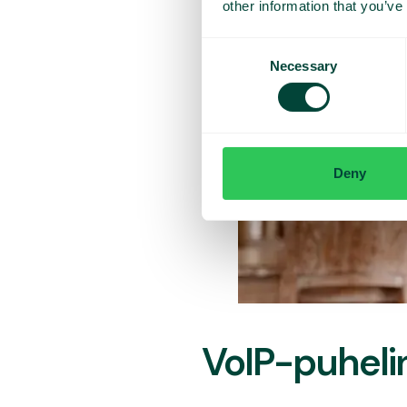
other information that you’ve
Consent
Necessary
Selection
Deny
VoIP-puhelin