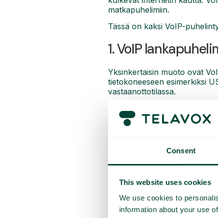
kulkevat internetin kautta. Vo
matkapuhelimiin.
Tässä on kaksi VoIP-puhelint
1. VoIP lankapuhel
Yksinkertaisin muoto ovat VoIP
tietokoneeseen esimerkiksi U
vastaanottotilassa.
2. VoIP matkapuhel
VoIP voi toimia myös tietokon
ohjelmisto muodostaa suoran 
Consent
This website uses cookies
We use cookies to personalis
information about your use of