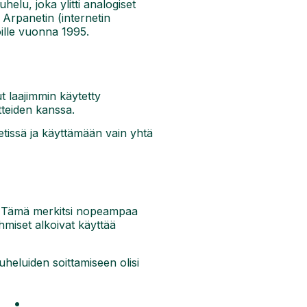
helu, joka ylitti analogiset
 Arpanetin (internetin
oille vuonna 1995.
ut laajimmin käytetty
tteiden kanssa.
etissä ja käyttämään vain yhtä
ä. Tämä merkitsi nopeampaa
hmiset alkoivat käyttää
puheluiden soittamiseen olisi