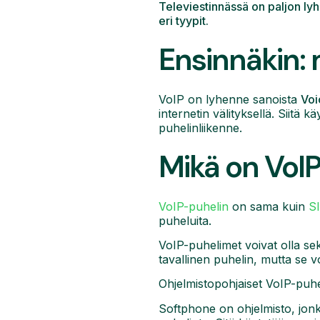
Televiestinnässä on paljon lyh
eri tyypit.
Ensinnäkin: 
VoIP on lyhenne sanoista
Voi
internetin välityksellä. Siitä 
puhelinliikenne.
Mikä on VoI
VoIP-puhelin
on sama kuin
S
puheluita.
VoIP-puhelimet voivat olla sekä
tavallinen puhelin, mutta se v
Ohjelmistopohjaiset VoIP-puhe
Softphone on ohjelmisto, jonka