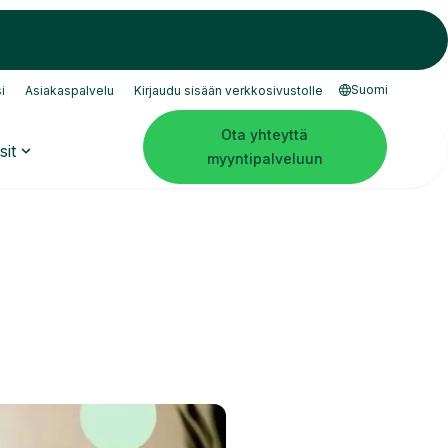
Suomi
i
Asiakaspalvelu
Kirjaudu sisään verkkosivustolle
Ota yhteyttä
sit
myyntipalveluun