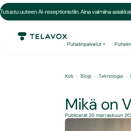
Tutustu uuteen AI-reseptionistiin. Aina valmiina asiakkai
Puhelinpalvelut
Puheli
Koti
Blogi
Teknologia
Mikä on V
Publicerat
20 marraskuun 20