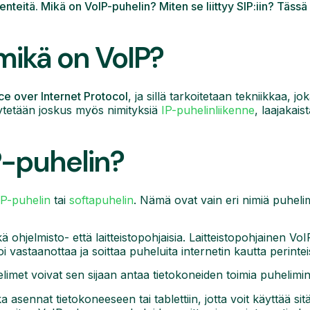
enteitä. Mikä on VoIP-puhelin? Miten se liittyy SIP:iin? Täs
mikä on VoIP?
ce over Internet Protocol
, ja sillä tarkoitetaan tekniikkaa, 
käytetään joskus myös nimityksiä
IP-puhelinliikenne
, laajakais
P-puhelin?
IP-puhelin
tai
softapuhelin
. Nämä ovat vain eri nimiä puhelimil
 ohjelmisto- että laitteistopohjaisia. Laitteistopohjainen VoI
oi vastaanottaa ja soittaa puheluita internetin kautta perint
limet voivat sen sijaan antaa tietokoneiden toimia puhelimin
 asennat tietokoneeseen tai tablettiin, jotta voit käyttää si