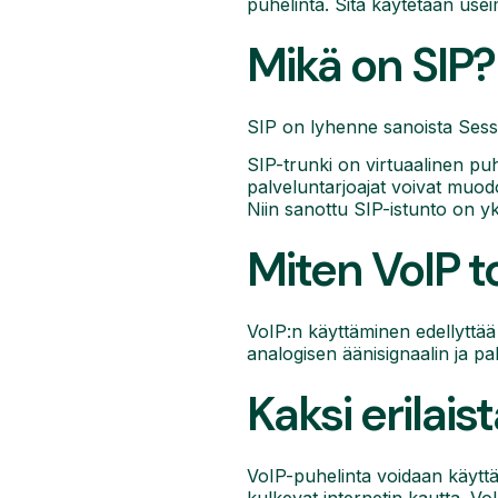
puhelinta. Sitä käytetään use
Mikä on SIP?
SIP on lyhenne sanoista Sessio
SIP-trunki on virtuaalinen puh
palveluntarjoajat voivat muo
Niin sanottu SIP-istunto on yk
Miten VoIP t
VoIP:n käyttäminen edellyttä
analogisen äänisignaalin ja pak
Kaksi erilai
VoIP-puhelinta voidaan käyttää