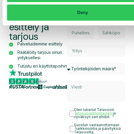
Pyydä
Deny
räätälöity
esittely ja
tarjous
Palveluidemme esittely
Räätälöity tarjous sinun
yrityksellesi
Tutustu eri käyttötapoihin
Perustuu 430 arvosteluun
Olen lukenut Telavoxin
tietosuojailmoituksen
ja
hyväksyn sen ehdot.
Suostun vastaanottamaan
markkinointia ja päivityksiä
Telavoxilta.