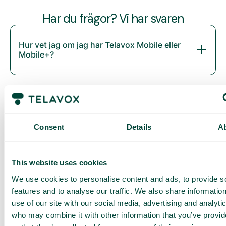
Har du frågor? Vi har svaren
Hur vet jag om jag har Telavox Mobile eller
Mobile+?
Consent
Details
A
This website uses cookies
We use cookies to personalise content and ads, to provide s
Daily cost control
Med Daily Cost Control kan du som kund hålla bättre koll på
features and to analyse our traffic. We also share informatio
dina dagliga kostnader när du surfar utanför EU/EES.
use of our site with our social media, advertising and analyti
who may combine it with other information that you’ve provi
Den dagliga begränsningen har en viss mängd data till ett
förutbestämt maxpris. När du har förbrukat den datamängden