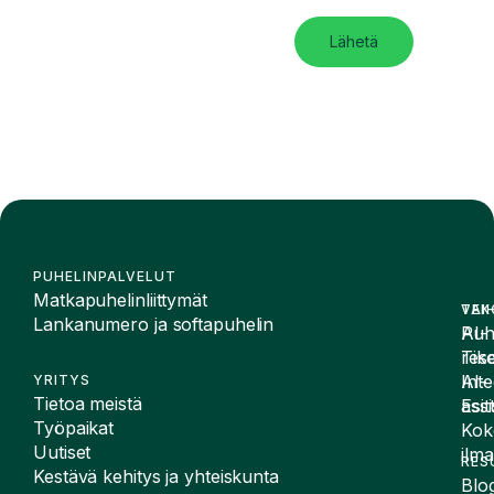
Lähetä
PUHELINPALVELUT
Matkapuhelinliittymät
VAI
TEK
Lankanumero ja softapuhelin
Puh
AI-
Tike
rese
Inte
AI-
YRITYS
Tietoa meistä
Esit
assi
Työpaikat
Kok
Uutiset
ilma
RES
Kestävä kehitys ja yhteiskunta
Blog