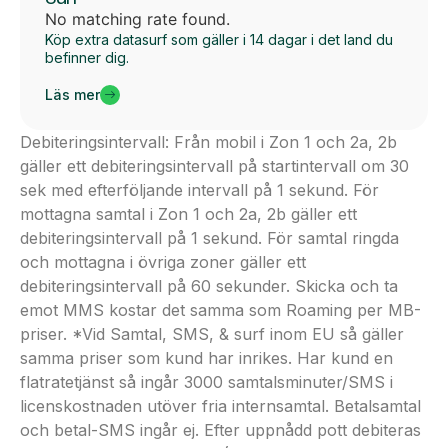
No matching rate found.
Köp extra datasurf som gäller i 14 dagar i det land du
befinner dig.
Läs mer
Debiteringsintervall: Från mobil i Zon 1 och 2a, 2b
gäller ett debiteringsintervall på startintervall om 30
sek med efterföljande intervall på 1 sekund. För
mottagna samtal i Zon 1 och 2a, 2b gäller ett
debiteringsintervall på 1 sekund. För samtal ringda
och mottagna i övriga zoner gäller ett
debiteringsintervall på 60 sekunder. Skicka och ta
emot MMS kostar det samma som Roaming per MB-
priser. *Vid Samtal, SMS, & surf inom EU så gäller
samma priser som kund har inrikes. Har kund en
flatratetjänst så ingår 3000 samtalsminuter/SMS i
licenskostnaden utöver fria internsamtal. Betalsamtal
och betal-SMS ingår ej. Efter uppnådd pott debiteras