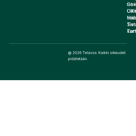
Sov
LIS
UK
Oike
Häir
tied
Siv
Tiet
kart
Tur
@ 2026 Telavox. Kaikki oikeudet
pidätetään.