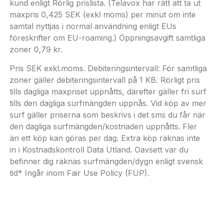
kund enligt Rörlig prislista. (Telavox har rätt att ta ut
maxpris 0,425 SEK (exkl moms) per minut om inte
samtal nyttjas i normal användning enligt EUs
föreskrifter om EU-roaming.) Öppningsavgift samtliga
zoner 0,79 kr.
Pris SEK exkl.moms. Debiteringsintervall: För samtliga
zoner gäller debiteringsintervall på 1 KB. Rörligt pris
tills dagliga maxpriset uppnåtts, därefter gäller fri surf
tills den dagliga surfmängden uppnås. Vid köp av mer
surf gäller priserna som beskrivs i det sms du får när
den dagliga surfmängden/kostnaden uppnåtts. Fler
än ett köp kan göras per dag. Extra köp räknas inte
in i Kostnadskontroll Data Utland. Oavsett var du
befinner dig räknas surfmängden/dygn enligt svensk
tid* Ingår inom Fair Use Policy (FUP).