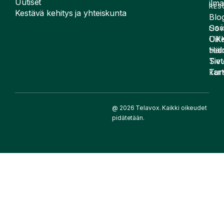
Uutiset
ilma
RES
Kestävä kehitys ja yhteiskunta
Blog
Sov
LIS
UK
Oike
Häir
tied
Siv
Tiet
kart
Tur
@ 2026 Telavox. Kaikki oikeudet
pidätetään.