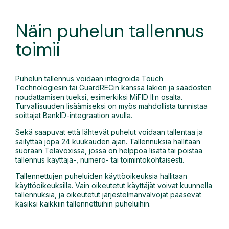
Näin puhelun tallennus
toimii
Puhelun tallennus voidaan integroida Touch
Technologiesin tai GuardRECin kanssa lakien ja säädösten
noudattamisen tueksi, esimerkiksi MiFID II:n osalta.
Turvallisuuden lisäämiseksi on myös mahdollista tunnistaa
soittajat BankID-integraation avulla.
Sekä saapuvat että lähtevät puhelut voidaan tallentaa ja
säilyttää jopa 24 kuukauden ajan. Tallennuksia hallitaan
suoraan Telavoxissa, jossa on helppoa lisätä tai poistaa
tallennus käyttäjä-, numero- tai toimintokohtaisesti.
Tallennettujen puheluiden käyttöoikeuksia hallitaan
käyttöoikeuksilla. Vain oikeutetut käyttäjät voivat kuunnella
tallennuksia, ja oikeutetut järjestelmänvalvojat pääsevät
käsiksi kaikkiin tallennettuihin puheluihin.