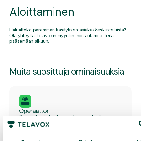
Aloittaminen
Haluatteko paremman käsityksen asiakaskeskusteluista?
Ota yhteyttä Telavoxin myyntiin, niin autamme teitä
pääsemään alkuun.
Muita suosittuja ominaisuuksia
Operaattori
Operaattori helpottaa suurten puhelumäärien
hallintaa ammattimaisille puhelunvälittäjille ja
vastaanottovirkailijoille suoraan selaimessa.