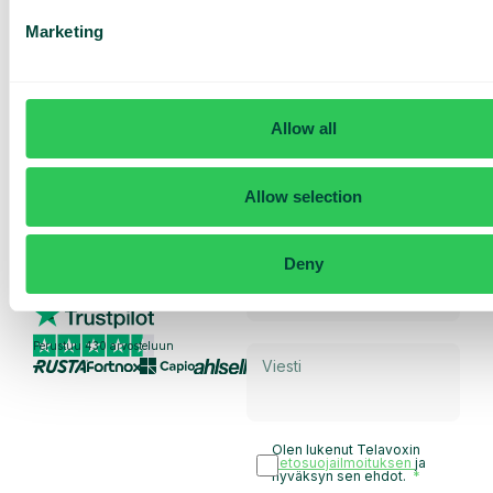
Marketing
Pyydä
räätälöity
Allow all
esittely ja
tarjous
Allow selection
Palveluidemme esittely
Räätälöity tarjous sinun
yrityksellesi
Deny
Tutustu eri käyttötapoihin
Perustuu 430 arvosteluun
Olen lukenut Telavoxin
tietosuojailmoituksen
ja
hyväksyn sen ehdot.