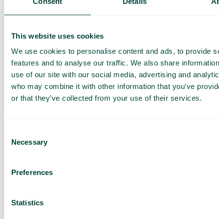
Consent
Details
A
This website uses cookies
We use cookies to personalise content and ads, to provide s
Tapahtumien ja juhlapyhien aikataulu
features and to analyse our traffic. We also share informatio
Aikatauluta, miten puhelinvaihde käsittelee
use of our site with our social media, advertising and analyti
puheluita pyhäpäivinä, lomakausina ja muina
erityispäivinä. Aukioloajat, viestit ja puheluvirrat
who may combine it with other information that you’ve provi
aktivoituvat automaattisesti jakson alkaessa.
or that they’ve collected from your use of their services.
Consent
Necessary
Selection
SMS soittajalle
Tee asiakkaiden informoimisesta helppoa
Preferences
tekstiviestien avulla ennen, aikana tai jälkeen
saapuvan puhelun.
Statistics