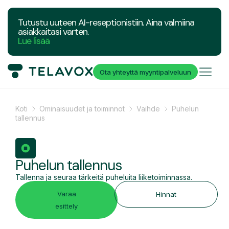
Tutustu uuteen AI-reseptionistiin. Aina valmiina
asiakkaitasi varten.
Lue lisää
Ota yhteyttä myyntipalveluun
Koti
Ominaisuudet ja toiminnot
Vaihde
Puhelun
tallennus
Puhelun tallennus
Tallenna ja seuraa tärkeitä puheluita liiketoiminnassa.
Varaa
Hinnat
esittely