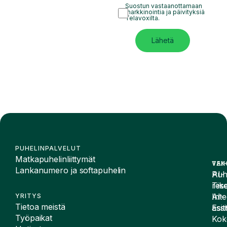
Suostun vastaanottamaan
markkinointia ja päivityksiä
Telavoxilta.
Lähetä
PUHELINPALVELUT
Matkapuhelinliittymät
VAI
TEK
Lankanumero ja softapuhelin
Puh
AI-
Tike
rese
Inte
AI-
YRITYS
Tietoa meistä
Esit
assi
Työpaikat
Kok