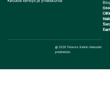
Kestävä kehitys ja yhteiskunta
Blog
Sov
LIS
UK
Oike
Häir
tied
Siv
Tiet
kart
Tur
@ 2026 Telavox. Kaikki oikeudet
pidätetään.