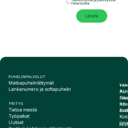
Telavoxilta.
Lähetä
PUHELINPALVELUT
Matkapuhelinliittymät
VAI
TEK
Lankanumero ja softapuhelin
Puh
AI-
Tike
rese
Inte
AI-
YRITYS
Tietoa meistä
Esit
assi
Työpaikat
Kok
Uutiset
ilma
RES