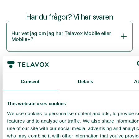
Har du frågor? Vi har svaren
Hur vet jag om jag har Telavox Mobile eller
Mobile+?
Consent
Details
A
This website uses cookies
We use cookies to personalise content and ads, to provide s
Daily cost control
features and to analyse our traffic. We also share informatio
Med Daily Cost Control kan du som kund hålla bättre koll på
use of our site with our social media, advertising and analyti
dina dagliga kostnader när du surfar utanför EU/EES.
who may combine it with other information that you’ve provi
Den dagliga begränsningen har en viss mängd data till ett