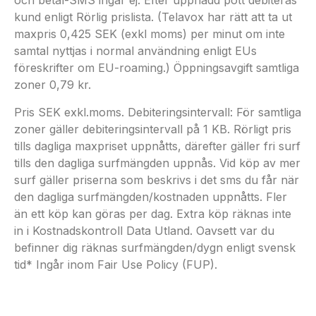
och betal-SMS ingår ej. Efter uppnådd pott debiteras
kund enligt Rörlig prislista. (Telavox har rätt att ta ut
maxpris 0,425 SEK (exkl moms) per minut om inte
samtal nyttjas i normal användning enligt EUs
föreskrifter om EU-roaming.) Öppningsavgift samtliga
zoner 0,79 kr.
Pris SEK exkl.moms. Debiteringsintervall: För samtliga
zoner gäller debiteringsintervall på 1 KB. Rörligt pris
tills dagliga maxpriset uppnåtts, därefter gäller fri surf
tills den dagliga surfmängden uppnås. Vid köp av mer
surf gäller priserna som beskrivs i det sms du får när
den dagliga surfmängden/kostnaden uppnåtts. Fler
än ett köp kan göras per dag. Extra köp räknas inte
in i Kostnadskontroll Data Utland. Oavsett var du
befinner dig räknas surfmängden/dygn enligt svensk
tid* Ingår inom Fair Use Policy (FUP).