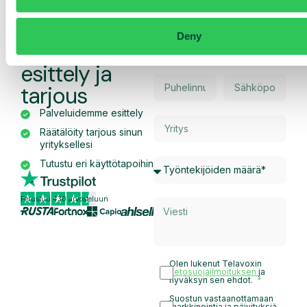
Pyydä
Deny
räätälöity
esittely ja
tarjous
Palveluidemme esittely
Räätälöity tarjous sinun
yrityksellesi
Tutustu eri käyttötapoihin
Perustuu 430 arvosteluun
Olen lukenut Telavoxin
tietosuojailmoituksen
ja
hyväksyn sen ehdot.
Suostun vastaanottamaan
markkinointia ja päivityksiä