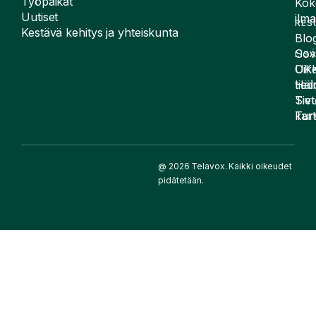
Työpaikat
Kok
Uutiset
ilma
RES
Kestävä kehitys ja yhteiskunta
Blog
Sov
LIS
UK
Oike
Häir
tied
Siv
Tiet
kart
Tur
@ 2026 Telavox. Kaikki oikeudet
pidätetään.