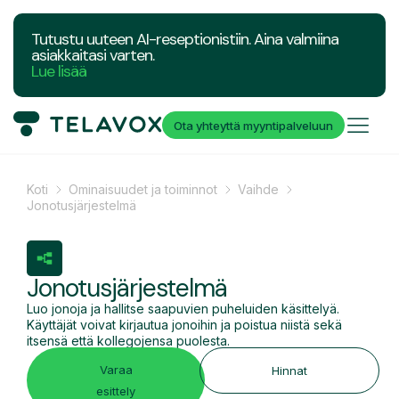
Tutustu uuteen AI-reseptionistiin. Aina valmiina
asiakkaitasi varten.
Lue lisää
Ota yhteyttä myyntipalveluun
Koti
Ominaisuudet ja toiminnot
Vaihde
Jonotusjärjestelmä
Jonotusjärjestelmä
Luo jonoja ja hallitse saapuvien puheluiden käsittelyä.
Käyttäjät voivat kirjautua jonoihin ja poistua niistä sekä
itsensä että kollegojensa puolesta.
Varaa
Hinnat
esittely