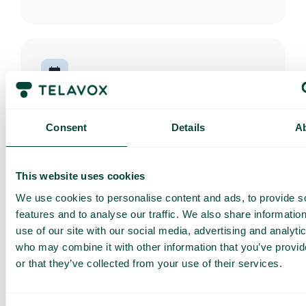
Tapahtumien ja juhlapyhien aikataulu
Aikatauluta, miten puhelinvaihde käsittelee
puheluita pyhäpäivinä, lomakausina ja muina
Consent
Details
A
erityispäivinä. Aukioloajat, viestit ja puheluvirrat
aktivoituvat automaattisesti jakson alkaessa.
This website uses cookies
We use cookies to personalise content and ads, to provide s
features and to analyse our traffic. We also share informatio
use of our site with our social media, advertising and analyti
SMS soittajalle
who may combine it with other information that you’ve provi
Tee asiakkaiden informoimisesta helppoa
tekstiviestien avulla ennen, aikana tai jälkeen
or that they’ve collected from your use of their services.
saapuvan puhelun.