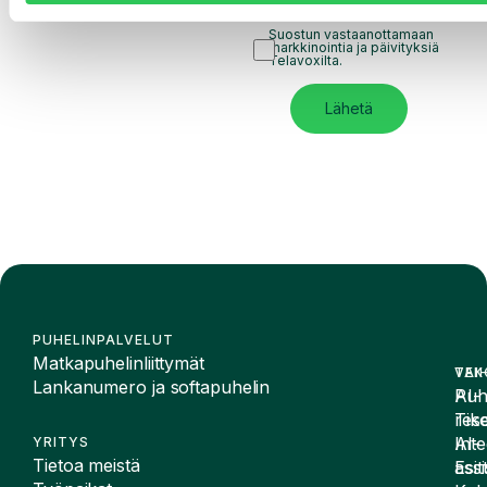
hyväksyn sen ehdot.
Suostun vastaanottamaan
markkinointia ja päivityksiä
Telavoxilta.
Lähetä
PUHELINPALVELUT
Matkapuhelinliittymät
VAI
TEK
Lankanumero ja softapuhelin
Puh
AI-
Tike
rese
Inte
AI-
YRITYS
Tietoa meistä
Esit
assi