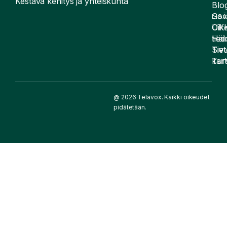
Kestävä kehitys ja yhteiskunta
Blog
Sov
LIS
UK
Oike
Häir
tied
Siv
Tiet
kart
Tur
@ 2026 Telavox. Kaikki oikeudet
pidätetään.