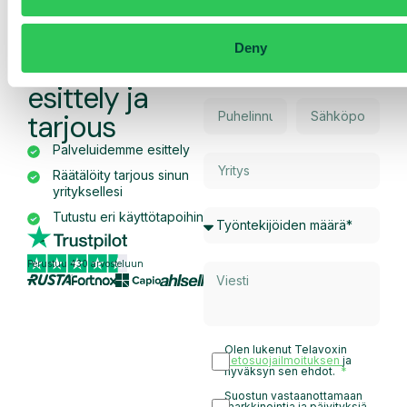
Pyydä
Deny
räätälöity
esittely ja
tarjous
Palveluidemme esittely
Räätälöity tarjous sinun
yrityksellesi
Tutustu eri käyttötapoihin
Perustuu 430 arvosteluun
Olen lukenut Telavoxin
tietosuojailmoituksen
ja
hyväksyn sen ehdot.
Suostun vastaanottamaan
markkinointia ja päivityksiä