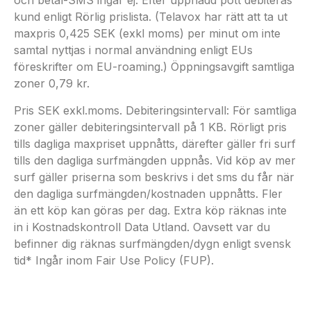
och betal-SMS ingår ej. Efter uppnådd pott debiteras
kund enligt Rörlig prislista. (Telavox har rätt att ta ut
maxpris 0,425 SEK (exkl moms) per minut om inte
samtal nyttjas i normal användning enligt EUs
föreskrifter om EU-roaming.) Öppningsavgift samtliga
zoner 0,79 kr.
Pris SEK exkl.moms. Debiteringsintervall: För samtliga
zoner gäller debiteringsintervall på 1 KB. Rörligt pris
tills dagliga maxpriset uppnåtts, därefter gäller fri surf
tills den dagliga surfmängden uppnås. Vid köp av mer
surf gäller priserna som beskrivs i det sms du får när
den dagliga surfmängden/kostnaden uppnåtts. Fler
än ett köp kan göras per dag. Extra köp räknas inte
in i Kostnadskontroll Data Utland. Oavsett var du
befinner dig räknas surfmängden/dygn enligt svensk
tid* Ingår inom Fair Use Policy (FUP).