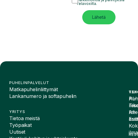
Telavoxilta.
Lähetä
PUHELINPALVELUT
Matkapuhelinliittymät
VAI
TEK
Lankanumero ja softapuhelin
Puh
AI-
Tike
rese
Inte
AI-
YRITYS
Tietoa meistä
Esit
assi
Työpaikat
Kok
Uutiset
ilma
RES