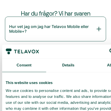
Har du frågor? Vi har svaren
Hur vet jag om jag har Telavox Mobile eller
Mobile+?
Consent
Details
A
This website uses cookies
We use cookies to personalise content and ads, to provide s
Daily cost control
features and to analyse our traffic. We also share informatio
Med Daily Cost Control kan du som kund hålla bättre koll på
use of our site with our social media, advertising and analyti
dina dagliga kostnader när du surfar utanför EU/EES.
who may combine it with other information that you’ve provi
Den dagliga begränsningen har en viss mängd data till ett