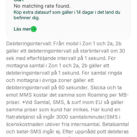
No matching rate found.
Köp extra datasurf som gäller i 14 dagar i det land du
befinner dig.
Läs mer
Debiteringsintervall: Från mobil i Zon 1 och 2a, 2b
gäller ett debiteringsintervall på startintervall om 30
sek med efterföljande intervall på 1 sekund. För
mottagna samtal i Zon 1 och 2a, 2b gäller ett
debiteringsintervall på 1 sekund. För samtal ringda
och mottagna i övriga zoner gäller ett
debiteringsintervall på 60 sekunder. Skicka och ta
emot MMS kostar det samma som Roaming per MB-
priser. *Vid Samtal, SMS, & surf inom EU så gäller
samma priser som kund har inrikes. Har kund en
flatratetjänst så ingår 3000 samtalsminuter/SMS i
licenskostnaden utöver fria internsamtal. Betalsamtal
och betal-SMS ingår ej. Efter uppnådd pott debiteras