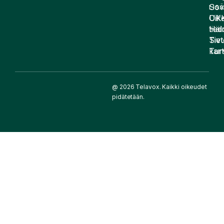
Sov
LIS
UK
Oike
Häir
tied
Siv
Tiet
kart
Tur
@ 2026 Telavox. Kaikki oikeudet
pidätetään.