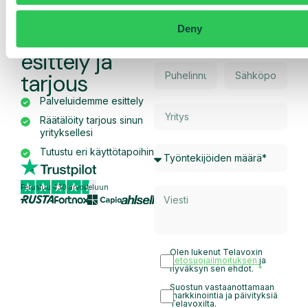
Pyydä
Deny
räätälöity
esittely ja
tarjous
Palveluidemme esittely
Räätälöity tarjous sinun
yrityksellesi
Tutustu eri käyttötapoihin
Perustuu 430 arvosteluun
Olen lukenut Telavoxin
tietosuojailmoituksen
ja
hyväksyn sen ehdot.
Suostun vastaanottamaan
markkinointia ja päivityksiä
Telavoxilta.