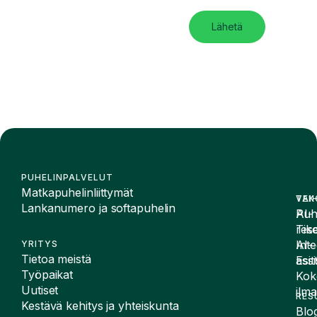
Lähetä
PUHELINPALVELUT
Matkapuhelinliittymät
VAI
TEK
Lankanumero ja softapuhelin
Puh
AI-
Tike
rese
Inte
AI-
YRITYS
Tietoa meistä
Esit
assi
Työpaikat
Kok
Uutiset
ilma
RES
Kestävä kehitys ja yhteiskunta
Blog