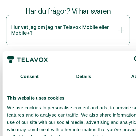
Har du frågor? Vi har svaren
Hur vet jag om jag har Telavox Mobile eller
Mobile+?
Consent
Details
A
This website uses cookies
We use cookies to personalise content and ads, to provide s
Daily cost control
Med Daily Cost Control kan du som kund hålla bättre koll på
features and to analyse our traffic. We also share informatio
dina dagliga kostnader när du surfar utanför EU/EES.
use of our site with our social media, advertising and analyti
who may combine it with other information that you’ve provi
Den dagliga begränsningen har en viss mängd data till ett
förutbestämt maxpris. När du har förbrukat den datamängden