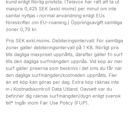
kund enligt Rörlig prislista. (Telavox har rätt att ta ut
maxpris 0,425 SEK (exkl moms) per minut om inte
samtal nyttjas i normal användning enligt EUs
föreskrifter om EU-roaming.) Öppningsavgift samtliga
zoner 0,79 kr.
Pris SEK exkl.moms. Debiteringsintervall: För samtliga
zoner gäller debiteringsintervall på 1 KB. Rörligt pris
tills dagliga maxpriset uppnåtts, därefter gäller fri surf
tills den dagliga surfmängden uppnås. Vid köp av mer
surf gäller priserna som beskrivs i det sms du får när
den dagliga surfmängden/kostnaden uppnåtts. Fler
än ett köp kan göras per dag. Extra köp räknas inte
in i Kostnadskontroll Data Utland. Oavsett var du
befinner dig räknas surfmängden/dygn enligt svensk
tid* Ingår inom Fair Use Policy (FUP).