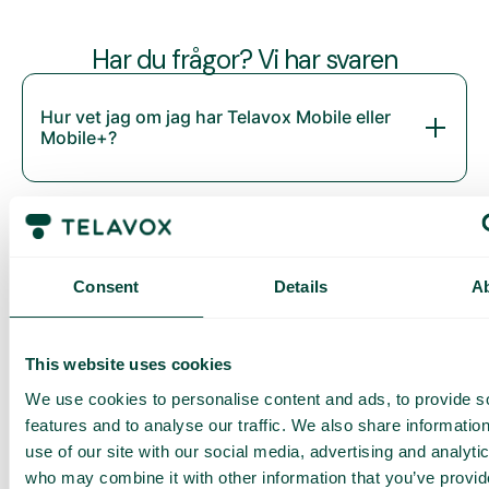
Har du frågor? Vi har svaren
Hur vet jag om jag har Telavox Mobile eller
Mobile+?
Consent
Details
A
This website uses cookies
We use cookies to personalise content and ads, to provide s
Daily cost control
features and to analyse our traffic. We also share informatio
Med Daily Cost Control kan du som kund hålla bättre koll på
use of our site with our social media, advertising and analyti
dina dagliga kostnader när du surfar utanför EU/EES.
who may combine it with other information that you’ve provi
Den dagliga begränsningen har en viss mängd data till ett