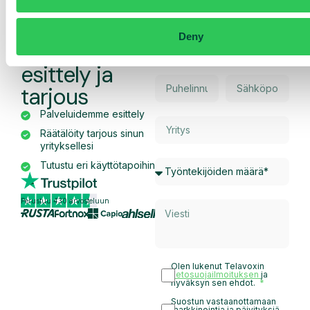
Pyydä
Deny
räätälöity
esittely ja
tarjous
Palveluidemme esittely
Räätälöity tarjous sinun
yrityksellesi
Tutustu eri käyttötapoihin
Perustuu 430 arvosteluun
Olen lukenut Telavoxin
tietosuojailmoituksen
ja
hyväksyn sen ehdot.
Suostun vastaanottamaan
markkinointia ja päivityksiä