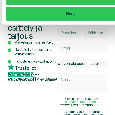
Pyydä
Deny
räätälöity
esittely ja
tarjous
Palveluidemme esittely
Räätälöity tarjous sinun
yrityksellesi
Tutustu eri käyttötapoihin
Perustuu 430 arvosteluun
Olen lukenut Telavoxin
tietosuojailmoituksen
ja
hyväksyn sen ehdot.
Suostun vastaanottamaan
markkinointia ja päivityksiä