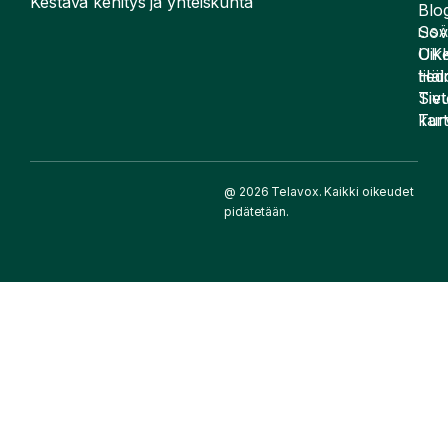
Kestävä kehitys ja yhteiskunta
Blog
Sov
LIS
UK
Oike
Häir
tied
Siv
Tiet
kart
Tur
@ 2026 Telavox. Kaikki oikeudet
pidätetään.