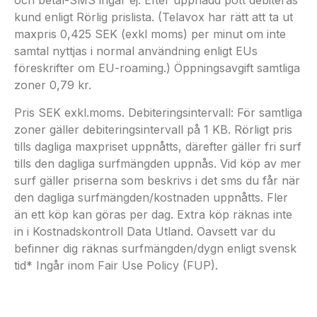
och betal-SMS ingår ej. Efter uppnådd pott debiteras
kund enligt Rörlig prislista. (Telavox har rätt att ta ut
maxpris 0,425 SEK (exkl moms) per minut om inte
samtal nyttjas i normal användning enligt EUs
föreskrifter om EU-roaming.) Öppningsavgift samtliga
zoner 0,79 kr.
Pris SEK exkl.moms. Debiteringsintervall: För samtliga
zoner gäller debiteringsintervall på 1 KB. Rörligt pris
tills dagliga maxpriset uppnåtts, därefter gäller fri surf
tills den dagliga surfmängden uppnås. Vid köp av mer
surf gäller priserna som beskrivs i det sms du får när
den dagliga surfmängden/kostnaden uppnåtts. Fler
än ett köp kan göras per dag. Extra köp räknas inte
in i Kostnadskontroll Data Utland. Oavsett var du
befinner dig räknas surfmängden/dygn enligt svensk
tid* Ingår inom Fair Use Policy (FUP).