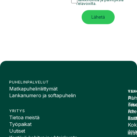
Telavoxilta.
Lähetä
PUHELINPALVELUT
Matkapuhelinliittymät
VAI
TEK
Lankanumero ja softapuhelin
Puh
AI-
Tike
rese
Inte
AI-
YRITYS
Tietoa meistä
Esit
assi
Työpaikat
Kok
Uutiset
ilma
RES