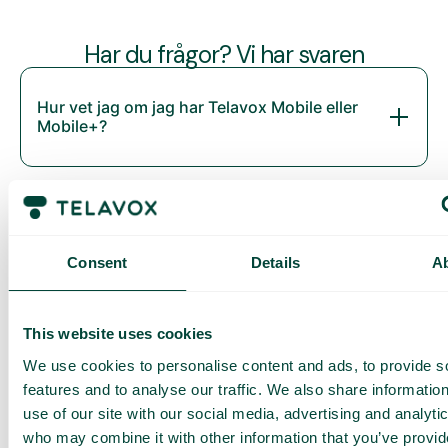
Har du frågor? Vi har svaren
Hur vet jag om jag har Telavox Mobile eller
Mobile+?
Consent
Details
A
This website uses cookies
We use cookies to personalise content and ads, to provide s
Daily cost control
features and to analyse our traffic. We also share informatio
Med Daily Cost Control kan du som kund hålla bättre koll på
use of our site with our social media, advertising and analyti
dina dagliga kostnader när du surfar utanför EU/EES.
who may combine it with other information that you’ve provi
Den dagliga begränsningen har en viss mängd data till ett