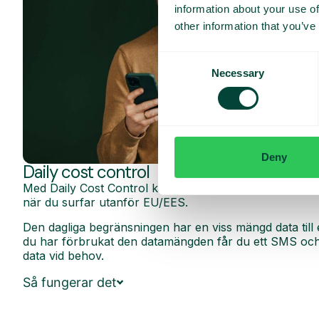
information about your use of
other information that you’ve
Consent
Necessary
Selection
Deny
Daily cost control
Med Daily Cost Control kan du som kund hålla bättre k
när du surfar utanför EU/EES.
Den dagliga begränsningen har en viss mängd data till 
du har förbrukat den datamängden får du ett SMS och 
data vid behov.
Så fungerar det