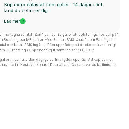
Köp extra datasurf som gäller i 14 dagar i det
land du befinner dig.
Läs mer
ör mottagna samtal i Zon 1 och 2a, 2b gäller ett debiteringsintervall på 1
m Roaming per MB-priser. *Vid Samtal, SMS, & surf inom EU så gäller
mtal och betal-SMS ingår ej. Efter uppnådd pott debiteras kund enligt
er om EU-roaming.) Öppningsavgift samtliga zoner 0,79 kr.
r gäller fri surf tills den dagliga surfmängden uppnås. Vid köp av mer
nas inte in i Kostnadskontroll Data Utland. Oavsett var du befinner dig