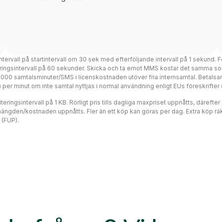
intervall på startintervall om 30 sek med efterföljande intervall på 1 sekund. F
teringsintervall på 60 sekunder. Skicka och ta emot MMS kostar det samma so
 3000 samtalsminuter/SMS i licenskostnaden utöver fria internsamtal. Betalsa
ms) per minut om inte samtal nyttjas i normal användning enligt EUs föreskrift
eringsintervall på 1 KB. Rörligt pris tills dagliga maxpriset uppnåtts, därefte
mängden/kostnaden uppnåtts. Fler än ett köp kan göras per dag. Extra köp räk
 (FUP).