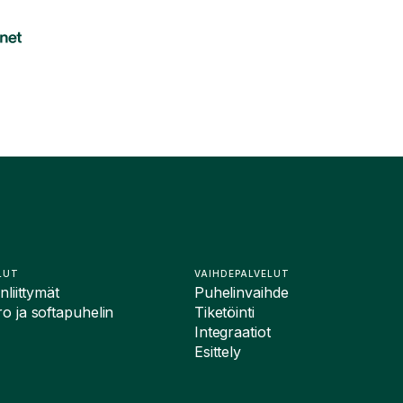
LUT
VAIHDEPALVELUT
liittymät
Puhelinvaihde
 ja softapuhelin
Tiketöinti
Integraatiot
Esittely