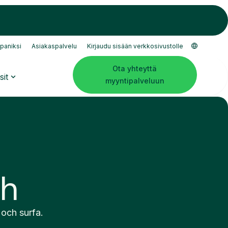
paniksi
Asiakaspalvelu
Kirjaudu sisään verkkosivustolle
Ota yhteyttä
sit
myyntipalveluun
sh
 och surfa.