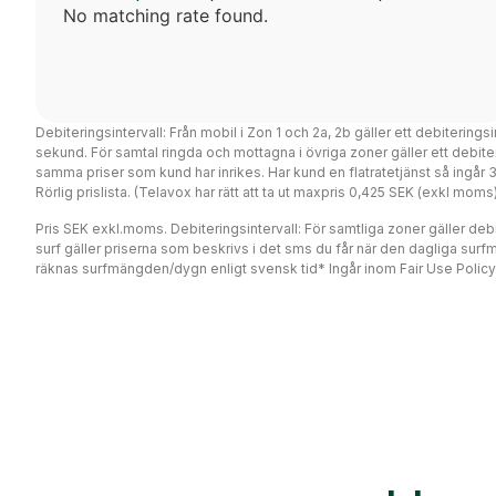
No matching rate found.
Debiteringsintervall: Från mobil i Zon 1 och 2a, 2b gäller ett debiterings
sekund. För samtal ringda och mottagna i övriga zoner gäller ett debi
samma priser som kund har inrikes. Har kund en flatratetjänst så ingår
Rörlig prislista. (Telavox har rätt att ta ut maxpris 0,425 SEK (exkl mo
Pris SEK exkl.moms. Debiteringsintervall: För samtliga zoner gäller debit
surf gäller priserna som beskrivs i det sms du får när den dagliga surf
räknas surfmängden/dygn enligt svensk tid* Ingår inom Fair Use Policy