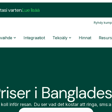
tasi varten.
Lue lisää
Ryhdy kump
nvaihde
Integraatiot
Tekoäly
Hinnat
Resurs
riser i Banglade
 koll inför resan. Du ser vad det kostar att ringa, sms:a