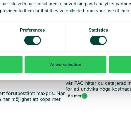
 our site with our social media, advertising and analytics partn
 provided to them or that they’ve collected from your use of their
Preferences
Statistics
Allow selection
Vanliga frågor och sva
oll på dina dagliga kostnader
Vill du veta mer om hur roam
vår FAQ hittar du detaljerad
för att undvika höga kostnade
ett förutbestämt maxpris. När
Läs mer
har möjlighet att köpa mer