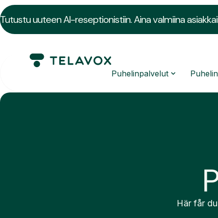
Tutustu uuteen AI-reseptionistiin. Aina valmiina asiakkai
Puhelinpalvelut
Puheli
P
Här får du