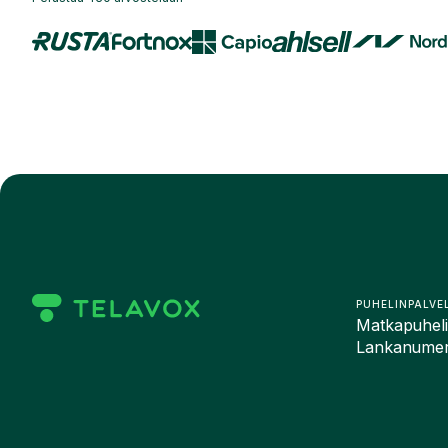
PUHELINPALVE
Matkapuhelin
Lankanumero