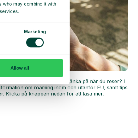
ers who may combine it with
 services.
Marketing
Allow all
r
ing fungerar och vad du bör tänka på när du reser? I
 information om roaming inom och utanför EU, samt tips
r. Klicka på knappen nedan för att läsa mer.