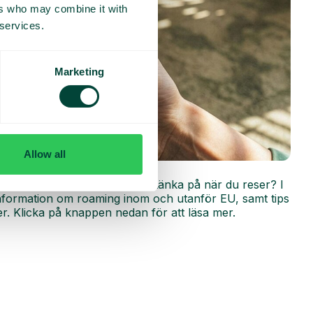
ers who may combine it with
 services.
Marketing
Allow all
r
ing fungerar och vad du bör tänka på när du reser? I
 information om roaming inom och utanför EU, samt tips
r. Klicka på knappen nedan för att läsa mer.