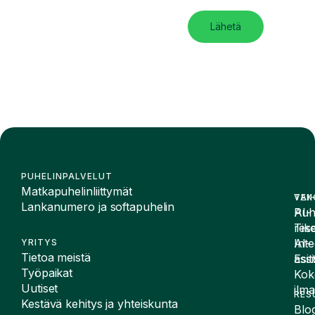
Lähetä
PUHELINPALVELUT
Matkapuhelinliittymät
VAI
TEK
Lankanumero ja softapuhelin
Puh
AI-
Tike
rese
Inte
AI-
YRITYS
Tietoa meistä
Esit
assi
Työpaikat
Kok
Uutiset
ilma
RES
Kestävä kehitys ja yhteiskunta
Blog