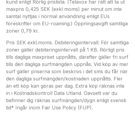
kund enligt Rörlig prislista. (Telavox har rätt att ta ut
maxpris 0,425 SEK (exkl moms) per minut om inte
samtal nyttjas i normal användning enligt EUs
föreskrifter om EU-roaming.) Öppningsavgift samtliga
zoner 0,79 kr.
Pris SEK exkl.moms. Debiteringsintervall: För samtliga
zoner gäller debiteringsintervall på 1 KB. Rörligt pris
tills dagliga maxpriset uppnåtts, därefter gäller fri surf
tills den dagliga surfmängden uppnås. Vid köp av mer
surf gäller priserna som beskrivs i det sms du får när
den dagliga surfmängden/kostnaden uppnåtts. Fler
än ett köp kan göras per dag. Extra köp räknas inte
in i Kostnadskontroll Data Utland. Oavsett var du
befinner dig räknas surfmängden/dygn enligt svensk
tid* Ingår inom Fair Use Policy (FUP).