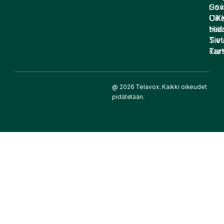
Sov
LIS
UK
Oike
Häir
tied
Siv
Tiet
kart
Tur
@ 2026 Telavox. Kaikki oikeudet
pidätetään.