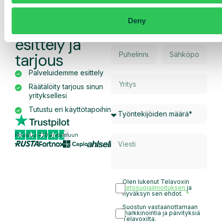
Pyydä
Deny
räätälöity
esittely ja
tarjous
Palveluidemme esittely
Räätälöity tarjous sinun
yrityksellesi
Tutustu eri käyttötapoihin
Perustuu 430 arvosteluun
Olen lukenut Telavoxin
tietosuojailmoituksen
ja
hyväksyn sen ehdot.
Suostun vastaanottamaan
markkinointia ja päivityksiä
Telavoxilta.