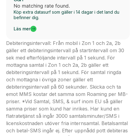
No matching rate found.
Köp extra datasurf som gäller i 14 dagar i det land du
befinner dig.
Läs mer
Debiteringsintervall: Från mobil i Zon 1 och 2a, 2b
gäller ett debiteringsintervall på startintervall om 30
sek med efterföljande intervall på 1 sekund. För
mottagna samtal i Zon 1 och 2a, 2b gäller ett
debiteringsintervall på 1 sekund. För samtal ringda
och mottagna i övriga zoner gäller ett
debiteringsintervall på 60 sekunder. Skicka och ta
emot MMS kostar det samma som Roaming per MB-
priser. *Vid Samtal, SMS, & surf inom EU så gäller
samma priser som kund har inrikes. Har kund en
flatratetjänst så ingår 3000 samtalsminuter/SMS i
licenskostnaden utöver fria internsamtal. Betalsamtal
och betal-SMS ingår ej. Efter uppnådd pott debiteras