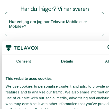
Har du frågor? Vi har svaren
Hur vet jag om jag har Telavox Mobile eller
Mobile+?
Consent
Details
A
This website uses cookies
We use cookies to personalise content and ads, to provide s
Daily cost control
Med Daily Cost Control kan du som kund hålla bättre koll på
features and to analyse our traffic. We also share informatio
dina dagliga kostnader när du surfar utanför EU/EES.
use of our site with our social media, advertising and analyti
who may combine it with other information that you’ve provi
Den dagliga begränsningen har en viss mängd data till ett
förutbestämt maxpris. När du har förbrukat den datamängden