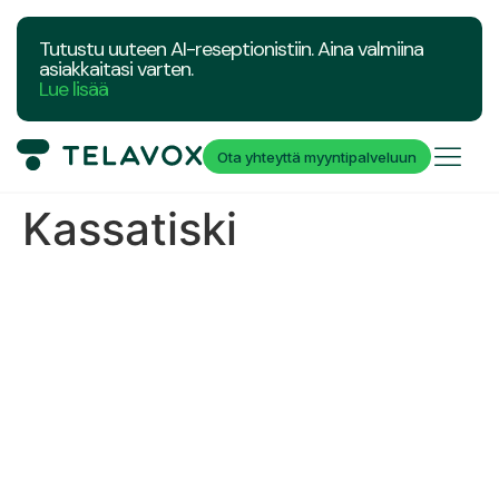
Tutustu uuteen AI-reseptionistiin. Aina valmiina
asiakkaitasi varten.
Lue lisää
Ota yhteyttä myyntipalveluun
Kassatiski