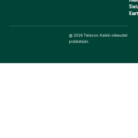
Siv
Tiet
kart
Tur
@ 2026 Telavox. Kaikki oikeudet
pidätetään.