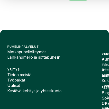
PUHELINPALVELUT
Matkapuhelinliittymät
VAI
TEK
Lankanumero ja softapuhelin
Puh
AI-
Tike
rese
Inte
AI-
YRITYS
Tietoa meistä
Esit
assi
Työpaikat
Kok
Uutiset
ilma
RES
Kestävä kehitys ja yhteiskunta
Blog
Sov
LIS
UK
Oike
Häir
tied