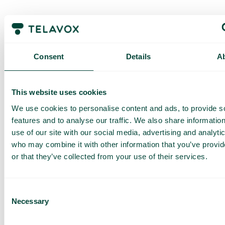
Consent
Details
A
This website uses cookies
We use cookies to personalise content and ads, to provide s
features and to analyse our traffic. We also share informatio
use of our site with our social media, advertising and analyti
who may combine it with other information that you’ve provi
or that they’ve collected from your use of their services.
Consent
Necessary
Pyydä
Selection
räätälöity