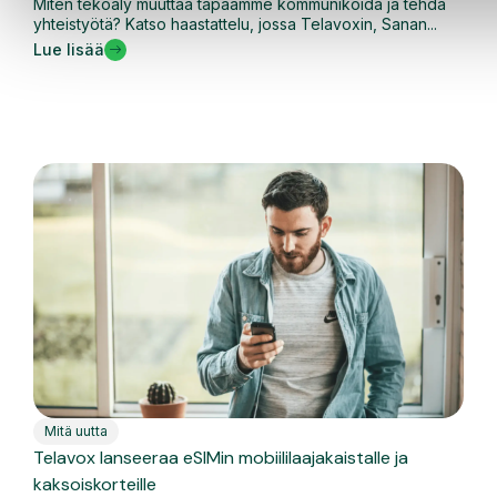
Miten tekoäly muuttaa tapaamme kommunikoida ja tehdä
yhteistyötä? Katso haastattelu, jossa Telavoxin, Sanan...
Lue lisää
Mitä uutta
Telavox lanseeraa eSIMin mobiililaajakaistalle ja
kaksoiskorteille