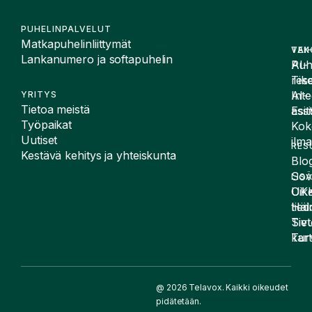
PUHELINPALVELUT
Matkapuhelinliittymät
VAI
TEK
Lankanumero ja softapuhelin
Puh
AI-
Tike
rese
Inte
AI-
YRITYS
Tietoa meistä
Esit
assi
Työpaikat
Kok
Uutiset
ilma
RES
Kestävä kehitys ja yhteiskunta
Blog
Sov
LIS
UK
Oike
Häir
tied
Siv
Tiet
kart
Tur
@ 2026 Telavox. Kaikki oikeudet
pidätetään.