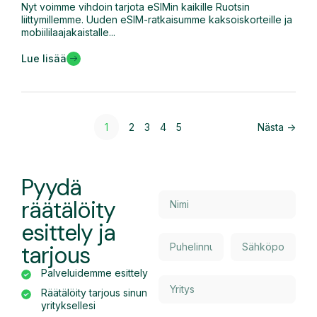
Nyt voimme vihdoin tarjota eSIMin kaikille Ruotsin
liittymillemme. Uuden eSIM-ratkaisumme kaksoiskorteille ja
mobiililaajakaistalle...
Lue lisää
1
2
3
4
5
Nästa ->
Pyydä
räätälöity
esittely ja
tarjous
Palveluidemme esittely
Räätälöity tarjous sinun
yrityksellesi