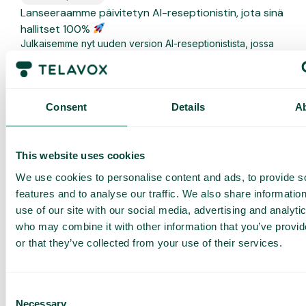
Lanseeraamme päivitetyn AI-reseptionistin, jota sinä
hallitset 100%
Julkaisemme nyt uuden version AI-reseptionistista, jossa
keskitytään täysin itsepalveluun. Voit luoda AI-
reseptionistin suoraan...
Lue lisää
Consent
Details
A
This website uses cookies
We use cookies to personalise content and ads, to provide s
features and to analyse our traffic. We also share informatio
use of our site with our social media, advertising and analyti
who may combine it with other information that you’ve provi
or that they’ve collected from your use of their services.
Consent
Webinaari
,
Yleistä
Necessary