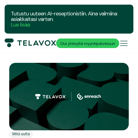
Tutustu uuteen AI-reseptionistiin. Aina valmiina
asiakkaitasi varten.
Lue lisää
Ota yhteyttä myyntipalveluun
Mitä uutta