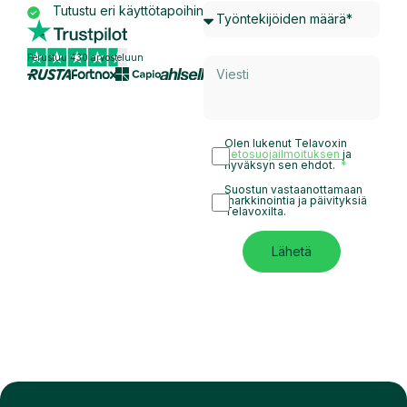
Tutustu eri käyttötapoihin
Perustuu 430 arvosteluun
Olen lukenut Telavoxin
tietosuojailmoituksen
ja
hyväksyn sen ehdot.
Suostun vastaanottamaan
markkinointia ja päivityksiä
Telavoxilta.
Lähetä