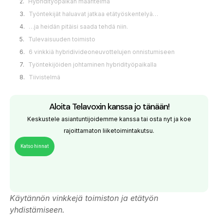
Hybridityöpaikan määritelmä
Työntekijät haluavat jatkaa etätyöskentelyä…
…ja heidän pitäisi saada tehdä niin.
Tulevaisuuden toimisto
6 vinkkiä hybridivideoneuvottelujen onnistumiseen
Työntekijöiden johtaminen hybridityöpaikalla
Tiivistelmä
Aloita Telavoxin kanssa jo tänään!
Keskustele asiantuntijoidemme kanssa tai osta nyt ja koe
rajoittamaton liiketoimintakutsu.
Katso hinnat
Käytännön vinkkejä toimiston ja etätyön
yhdistämiseen.