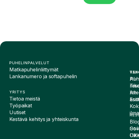
PUHELINPALVELUT
Matkapuhelinliittymät
VAI
TEK
Lankanumero ja softapuhelin
Puh
AI-
Tike
rese
Inte
AI-
YRITYS
Tietoa meistä
Esit
assi
Työpaikat
Kok
Uutiset
ilma
RES
Kestävä kehitys ja yhteiskunta
Blog
Sov
LIS
UK
Oike