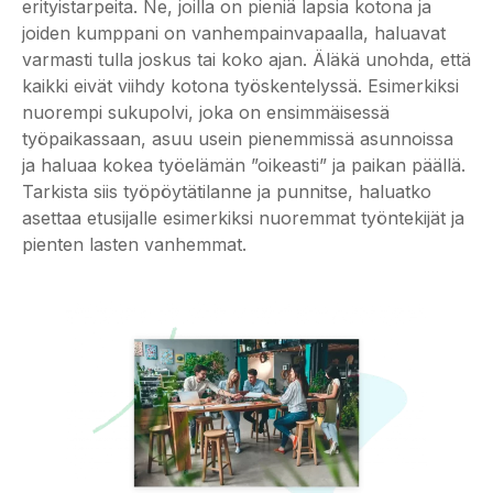
erityistarpeita. Ne, joilla on pieniä lapsia kotona ja
joiden kumppani on vanhempainvapaalla, haluavat
varmasti tulla joskus tai koko ajan. Äläkä unohda, että
kaikki eivät viihdy kotona työskentelyssä. Esimerkiksi
nuorempi sukupolvi, joka on ensimmäisessä
työpaikassaan, asuu usein pienemmissä asunnoissa
ja haluaa kokea työelämän ”oikeasti” ja paikan päällä.
Tarkista siis työpöytätilanne ja punnitse, haluatko
asettaa etusijalle esimerkiksi nuoremmat työntekijät ja
pienten lasten vanhemmat.