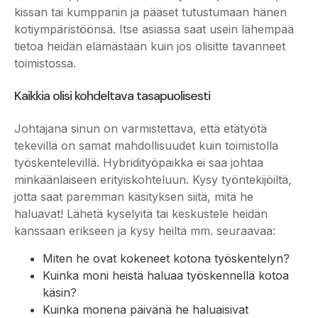
kissan tai kumppanin ja pääset tutustumaan hänen
kotiympäristöönsä. Itse asiassa saat usein lähempää
tietoa heidän elämästään kuin jos olisitte tavanneet
toimistossa.
Kaikkia olisi kohdeltava tasapuolisesti
Johtajana sinun on varmistettava, että etätyötä
tekevillä on samat mahdollisuudet kuin toimistolla
työskentelevillä. Hybridityöpaikka ei saa johtaa
minkäänlaiseen erityiskohteluun. Kysy työntekijöiltä,
jotta saat paremman käsityksen siitä, mitä he
haluavat! Lähetä kyselyitä tai keskustele heidän
kanssaan erikseen ja kysy heiltä mm. seuraavaa:
Miten he ovat kokeneet kotona työskentelyn?
Kuinka moni heistä haluaa työskennellä kotoa
käsin?
Kuinka monena päivänä he haluaisivat