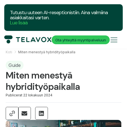
Tutustu uuteen AI-reseptionistiin. Aina valmiina
asiakkaitasi varten.
Lue lisää
Ota yhteyttä myyntipalveluun
Koti
Miten menestyä hybridityöpaikalla
Guide
Miten menestyä
hybridityöpaikalla
Publicerat
22 lokakuun 2024