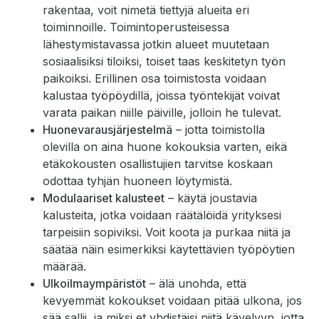
rakentaa, voit nimetä tiettyjä alueita eri
toiminnoille. Toimintoperusteisessa
lähestymistavassa jotkin alueet muutetaan
sosiaalisiksi tiloiksi, toiset taas keskitetyn työn
paikoiksi. Erillinen osa toimistosta voidaan
kalustaa työpöydillä, joissa työntekijät voivat
varata paikan niille päiville, jolloin he tulevat.
Huonevarausjärjestelmä
– jotta toimistolla
olevilla on aina huone kokouksia varten, eikä
etäkokousten osallistujien tarvitse koskaan
odottaa tyhjän huoneen löytymistä.
Modulaariset kalusteet
– käytä joustavia
kalusteita, jotka voidaan räätälöidä yrityksesi
tarpeisiin sopiviksi. Voit koota ja purkaa niitä ja
säätää näin esimerkiksi käytettävien työpöytien
määrää.
Ulkoilmaympäristöt
– älä unohda, että
kevyemmät kokoukset voidaan pitää ulkona, jos
sää sallii, ja miksi et yhdistäisi niitä kävelyyn, jotta