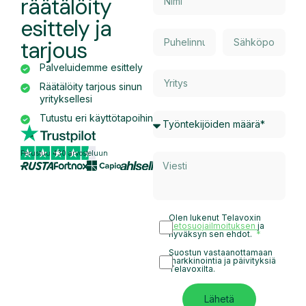
räätälöity
esittely ja
tarjous
Palveluidemme esittely
Räätälöity tarjous sinun
yrityksellesi
Tutustu eri käyttötapoihin
Perustuu 430 arvosteluun
Olen lukenut Telavoxin
tietosuojailmoituksen
ja
hyväksyn sen ehdot.
Suostun vastaanottamaan
markkinointia ja päivityksiä
Telavoxilta.
Lähetä