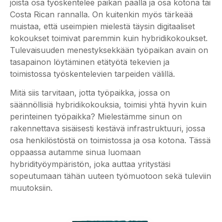
joista osa työskentelee paikan päällä ja osa kotona tai
Costa Rican rannalla. On kuitenkin myös tärkeää
muistaa, että useimpien mielestä täysin digitaaliset
kokoukset toimivat paremmin kuin hybridikokoukset.
Tulevaisuuden menestyksekkään työpaikan avain on
tasapainon löytäminen etätyötä tekevien ja
toimistossa työskentelevien tarpeiden välillä.
Mitä siis tarvitaan, jotta työpaikka, jossa on
säännöllisiä hybridikokouksia, toimisi yhtä hyvin kuin
perinteinen työpaikka? Mielestämme sinun on
rakennettava sisäisesti kestävä infrastruktuuri, jossa
osa henkilöstöstä on toimistossa ja osa kotona. Tässä
oppaassa autamme sinua luomaan
hybridityöympäristön, joka auttaa yritystäsi
sopeutumaan tähän uuteen työmuotoon sekä tuleviin
muutoksiin.