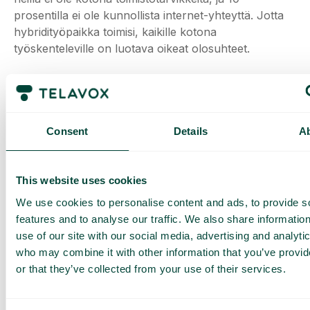
prosentilla ei ole kunnollista internet-yhteyttä. Jotta
hybridityöpaikka toimisi, kaikille kotona
työskenteleville on luotava oikeat olosuhteet.
Mitä teknisiä laitteita tarvitaan?
Teknologia on tietenkin avaintekijä, ja tarvitset yhden
tai useamman älykkään ratkaisun. Jotkut haluavat
Consent
Details
A
käyttää
Microsoft Teamsia
kaikkeen viestintään, kun
taas toiset yhdistävät Googlen eri ratkaisuja
esimerkiksi Slackin kanssa. Olipa ratkaisu mikä
This website uses cookies
tahansa, haluat löytää tavan, jolla kotona
We use cookies to personalise content and ads, to provide s
työskentelevät ihmiset voivat kommunikoida yhtä
features and to analyse our traffic. We also share informatio
helposti kuin toimistossa vastakkain istuvat. Yksi
use of our site with our social media, advertising and analyti
vinkki on luoda kanavia ja keskusteluryhmiä. Voit
who may combine it with other information that you’ve provi
luokitella keskustelunaiheet eri Teams-kanaviin tai
or that they’ve collected from your use of their services.
luoda keskustelukanavia, jotka käsittelevät työhön
liittyviä aiheita ja muita tärkeitä aiheita, kuten after