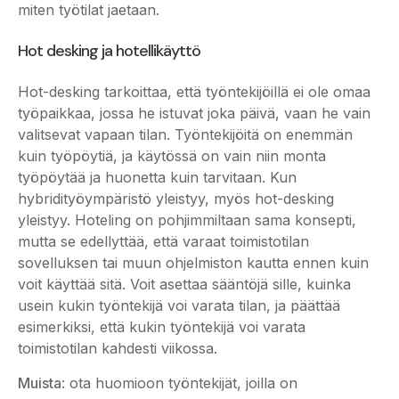
miten työtilat jaetaan.
Hot desking ja hotellikäyttö
Hot-desking tarkoittaa, että työntekijöillä ei ole omaa
työpaikkaa, jossa he istuvat joka päivä, vaan he vain
valitsevat vapaan tilan. Työntekijöitä on enemmän
kuin työpöytiä, ja käytössä on vain niin monta
työpöytää ja huonetta kuin tarvitaan. Kun
hybridityöympäristö yleistyy, myös hot-desking
yleistyy. Hoteling on pohjimmiltaan sama konsepti,
mutta se edellyttää, että varaat toimistotilan
sovelluksen tai muun ohjelmiston kautta ennen kuin
voit käyttää sitä. Voit asettaa sääntöjä sille, kuinka
usein kukin työntekijä voi varata tilan, ja päättää
esimerkiksi, että kukin työntekijä voi varata
toimistotilan kahdesti viikossa.
Muista
: ota huomioon työntekijät, joilla on