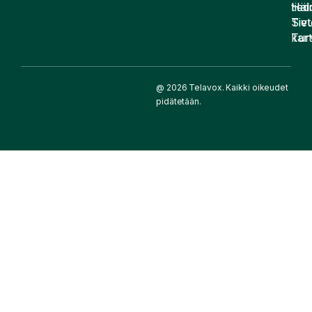
Häir
tied
Siv
Tiet
kart
Tur
@ 2026 Telavox. Kaikki oikeudet
pidätetään.