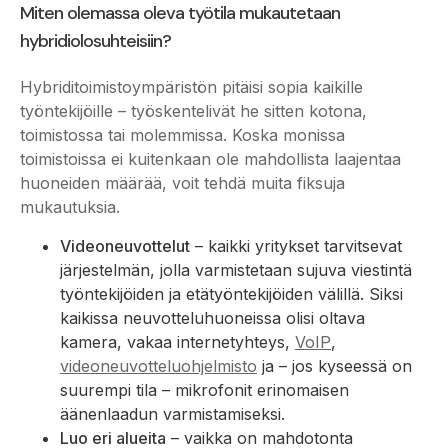
Miten olemassa oleva työtila mukautetaan
hybridiolosuhteisiin?
Hybriditoimistoympäristön pitäisi sopia kaikille
työntekijöille – työskentelivät he sitten kotona,
toimistossa tai molemmissa. Koska monissa
toimistoissa ei kuitenkaan ole mahdollista laajentaa
huoneiden määrää, voit tehdä muita fiksuja
mukautuksia.
Videoneuvottelut
– kaikki yritykset tarvitsevat
järjestelmän, jolla varmistetaan sujuva viestintä
työntekijöiden ja etätyöntekijöiden välillä. Siksi
kaikissa neuvotteluhuoneissa olisi oltava
kamera, vakaa internetyhteys,
VoIP
,
videoneuvotteluohjelmisto
ja – jos kyseessä on
suurempi tila – mikrofonit erinomaisen
äänenlaadun varmistamiseksi.
Luo eri alueita
– vaikka on mahdotonta