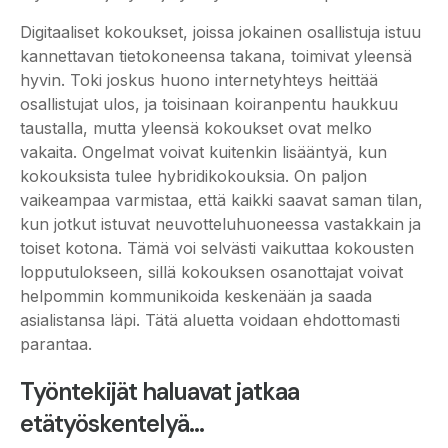
Digitaaliset kokoukset, joissa jokainen osallistuja istuu
kannettavan tietokoneensa takana, toimivat yleensä
hyvin. Toki joskus huono internetyhteys heittää
osallistujat ulos, ja toisinaan koiranpentu haukkuu
taustalla, mutta yleensä kokoukset ovat melko
vakaita. Ongelmat voivat kuitenkin lisääntyä, kun
kokouksista tulee hybridikokouksia. On paljon
vaikeampaa varmistaa, että kaikki saavat saman tilan,
kun jotkut istuvat neuvotteluhuoneessa vastakkain ja
toiset kotona. Tämä voi selvästi vaikuttaa kokousten
lopputulokseen, sillä kokouksen osanottajat voivat
helpommin kommunikoida keskenään ja saada
asialistansa läpi. Tätä aluetta voidaan ehdottomasti
parantaa.
Työntekijät haluavat jatkaa
etätyöskentelyä…