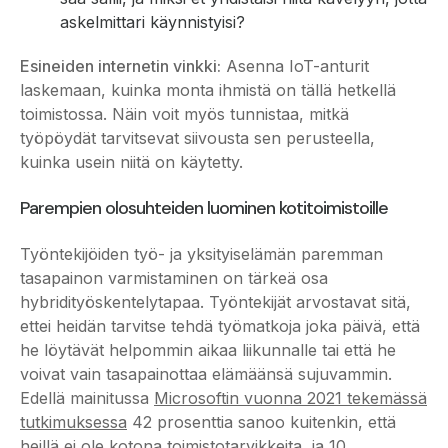
askelmittari käynnistyisi?
Esineiden internetin vinkki:
Asenna IoT-anturit
laskemaan, kuinka monta ihmistä on tällä hetkellä
toimistossa. Näin voit myös tunnistaa, mitkä
työpöydät tarvitsevat siivousta sen perusteella,
kuinka usein niitä on käytetty.
Parempien olosuhteiden luominen kotitoimistoille
Työntekijöiden työ- ja yksityiselämän paremman
tasapainon varmistaminen on tärkeä osa
hybridityöskentelytapaa. Työntekijät arvostavat sitä,
ettei heidän tarvitse tehdä työmatkoja joka päivä, että
he löytävät helpommin aikaa liikunnalle tai että he
voivat vain tasapainottaa elämäänsä sujuvammin.
Edellä mainitussa
Microsoftin vuonna 2021 tekemässä
tutkimuksessa
42 prosenttia sanoo kuitenkin, että
heillä ei ole kotona toimistotarvikkeita, ja 10