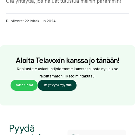
Ota yhteyttä
, jos haluat tutustua meihin paremmin!
Publicerat
22 lokakuun 2024
Aloita Telavoxin kanssa jo tänään!
Keskustele asiantuntijoidemme kanssa tai osta nyt ja koe
rajoittamaton liiketoimintakutsu.
Katso hinnat
Ota yhteyttä myyntiin
Pyydä