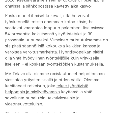
chatissa ja sähköpostissa käytetty aika kasvoi.
Koska monet ihmiset kokevat, että he voivat
työskennellä entistä enemmän kotoa käsin, he
saattavat vaarantaa loppuun palamisen. Itse asiassa
54 prosenttia koki itsensä ylityöllistetyksi ja 39
prosenttia uupuneeksi. Viimeinen muistutuksemme on
siis pitää säännöllisiä kokouksia kaikkien kanssa ja
varoittaa varoitusmerkeistä. Hybridityöpaikan pitäisi
olla yhtä hyödyllinen työntekijöille kuin yritykselle
itselleen – ei koskaan työntekijöiden kustannuksella.
Me Telavoxilla olemme omistautuneet helpottamaan
viestintää yritysten sisällä ja niiden välillä. Olemme
kehittäneet ratkaisun, joka
tekee työpäivistä
helpompia ja miellyttävämpiä
käyttämällä yhtä
sovellusta puheluihin, tekstiviesteihin ja
videoneuvotteluihin.