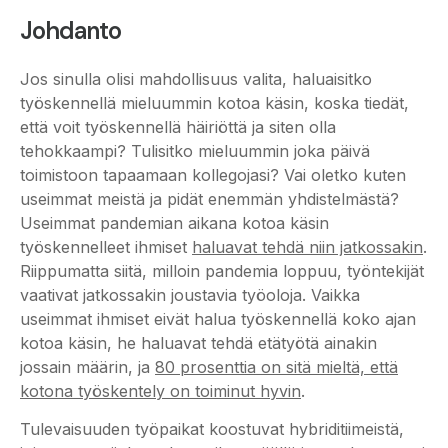
Johdanto
Jos sinulla olisi mahdollisuus valita, haluaisitko
työskennellä mieluummin kotoa käsin, koska tiedät,
että voit työskennellä häiriöttä ja siten olla
tehokkaampi? Tulisitko mieluummin joka päivä
toimistoon tapaamaan kollegojasi? Vai oletko kuten
useimmat meistä ja pidät enemmän yhdistelmästä?
Useimmat pandemian aikana kotoa käsin
työskennelleet ihmiset
haluavat tehdä niin jatkossakin
.
Riippumatta siitä, milloin pandemia loppuu, työntekijät
vaativat jatkossakin joustavia työoloja. Vaikka
useimmat ihmiset eivät halua työskennellä koko ajan
kotoa käsin, he haluavat tehdä etätyötä ainakin
jossain määrin, ja
80 prosenttia on sitä mieltä, että
kotona työskentely on toiminut hyvin
.
Tulevaisuuden työpaikat koostuvat hybriditiimeistä,