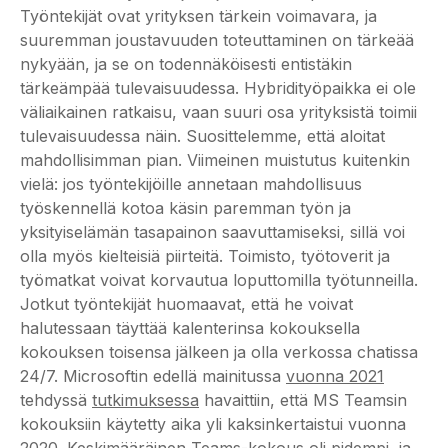
Työntekijät ovat yrityksen tärkein voimavara, ja
suuremman joustavuuden toteuttaminen on tärkeää
nykyään, ja se on todennäköisesti entistäkin
tärkeämpää tulevaisuudessa. Hybridityöpaikka ei ole
väliaikainen ratkaisu, vaan suuri osa yrityksistä toimii
tulevaisuudessa näin. Suosittelemme, että aloitat
mahdollisimman pian. Viimeinen muistutus kuitenkin
vielä: jos työntekijöille annetaan mahdollisuus
työskennellä kotoa käsin paremman työn ja
yksityiselämän tasapainon saavuttamiseksi, sillä voi
olla myös kielteisiä piirteitä. Toimisto, työtoverit ja
työmatkat voivat korvautua loputtomilla työtunneilla.
Jotkut työntekijät huomaavat, että he voivat
halutessaan täyttää kalenterinsa kokouksella
kokouksen toisensa jälkeen ja olla verkossa chatissa
24/7. Microsoftin edellä mainitussa
vuonna 2021
tehdyssä
tutkimuksessa
havaittiin, että MS Teamsin
kokouksiin käytetty aika yli kaksinkertaistui vuonna
2020. Keskimääräinen Teams-kokous oli pidempi, ja