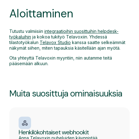
Aloittaminen
Tutustu valmiisiin
integraatioihin suosittuihin helpdesk-
työkaluihin
ja kokoa tukityö Telavoxiin. Yhdessä
tilastotyökalun
Telavox Studio
kanssa saatte selkeämmät
näkymät siihen, miten tapauksia käsitellään ajan myötä.
Ota yhteyttä Telavoxin myyntiin, niin autamme teitä
pääsemään alkuun.
Muita suosittuja ominaisuuksia
Henkilökohtaiset webhookit
Anna Telavoxin puheluiden käynnistää