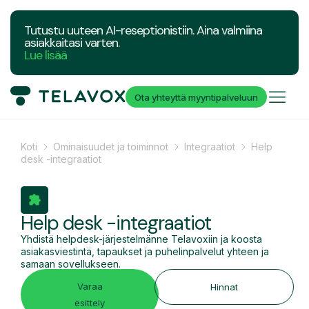
Tutustu uuteen AI-reseptionistiin. Aina valmiina
asiakkaitasi varten.
Lue lisää
Ota yhteyttä myyntipalveluun
Koti
Ominaisuudet ja toiminnot
Integraatiot
Help
desk -integraatiot
Help desk -integraatiot
Yhdistä helpdesk-järjestelmänne Telavoxiin ja koosta
asiakasviestintä, tapaukset ja puhelinpalvelut yhteen ja
samaan sovellukseen.
Varaa
Hinnat
esittely