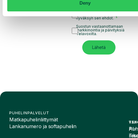
Deny
Olen lukenut Telavoxin
tietosuojailmoituksen
ja
hyväksyn sen ehdot.
Suostun vastaanottamaan
markkinointia ja päivityksiä
Telavoxilta.
Lähetä
PUHELINPALVELUT
Matkapuhelinliittymät
VAI
TEK
Lankanumero ja softapuhelin
Puh
AI-
Tike
rese