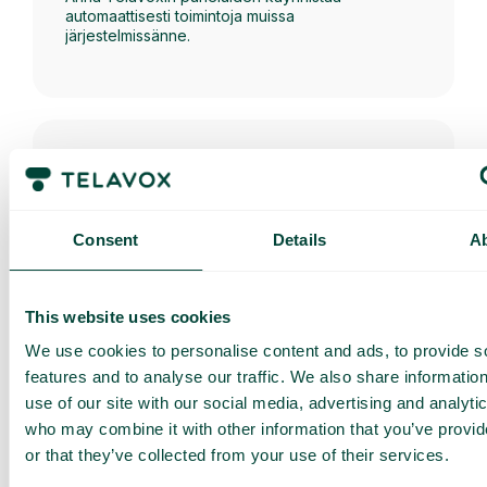
automaattisesti toimintoja muissa
järjestelmissänne.
Yhteystietojen haku
Asiakastietojen automaattinen haku CRM-
Consent
Details
A
järjestelmästänne suoraan Telavoxiin. Kaikki
tiedot koottuna ja valmiina saapuvien puheluiden
yhteydessä.
This website uses cookies
We use cookies to personalise content and ads, to provide s
features and to analyse our traffic. We also share informatio
use of our site with our social media, advertising and analyti
who may combine it with other information that you’ve provi
PowerBI-integraatio
or that they’ve collected from your use of their services.
Hanki selkeämpi kuva puhelutiedoista Telavoxin
Power BI -integraation avulla. Visualisoi tilastoja ja