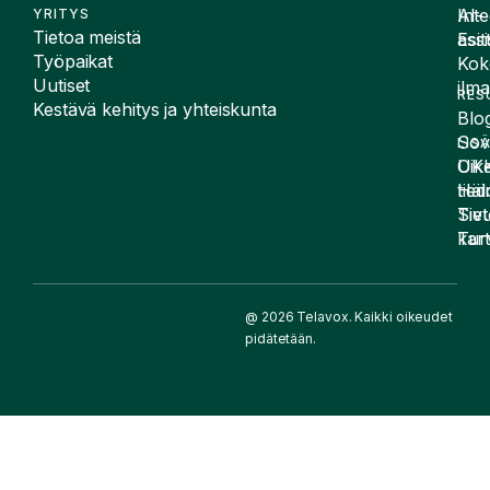
Inte
AI-
YRITYS
Tietoa meistä
Esit
assi
Työpaikat
Kok
Uutiset
ilma
RES
Kestävä kehitys ja yhteiskunta
Blog
Sov
LIS
UK
Oike
Häir
tied
Siv
Tiet
kart
Tur
@ 2026 Telavox. Kaikki oikeudet
pidätetään.